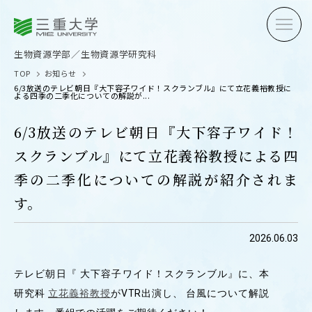
三重大学
三重大学
生物資源学部
生物資源学研究科
生物資源学部／生物資源学研究科
TOP
お知らせ
6/3放送のテレビ朝日『大下容子ワイド！スクランブル』にて立花義裕教授に
よる四季の二季化についての解説が...
6/3放送のテレビ朝日『大下容子ワイド！
スクランブル』にて立花義裕教授による四
受験生の方へ
在学生
季の二季化についての解説が紹介されま
卒業生の方へ
企業・
す。
2026.06.03
OPEN CAMPUS
テレビ朝日『 大下容子ワイド！スクランブル』に、本
オープンキャンパス
研究科
立花義裕教授
がVTR出演し、 台風について解説