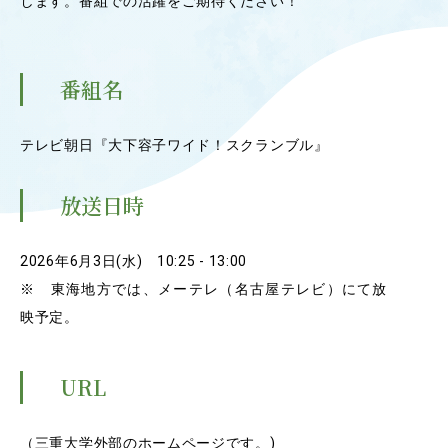
します。番組での活躍をご期待ください！
OUR OPEN LECT
学問探求セミナー
番組名
INTERVIEW
学生研究紹介・
テレビ朝日『大下容子ワイド！スクランブル』
インタビュー
放送日時
ABOUT
2026年6月3日(水) 10:25 - 13:00
学部概要
※ 東海地方では、メーテレ（名古屋テレビ）にて放
ACADEMICS
映予定。
教育（学部・大学院等）
URL
ADMISSION
入試情報
（三重大学外部のホームページです。)