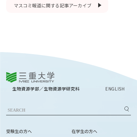
EVENTS
マスコミ報道に関する記事アーカイブ
イベントカレンダー
BULLETIN
生物資源学研究科紀要
ANPIC
ANPIC安否情報システム
三重大学
サイトマップ
ニュー
お問い合わせ
教職
生物資源学部／生物資源学研究科
ENGLISH
交通案内
農学
キャンパスマップ
保護者の方へ
受験生の方へ
在学生の方へ