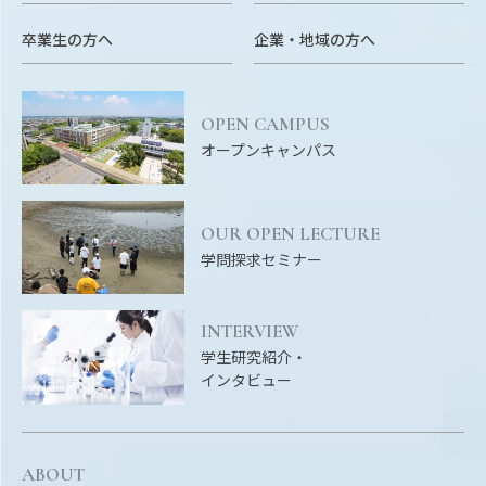
Facebook
X
YouTube
卒業生の方へ
企業・地域の方へ
〒514-8507
三重県津市栗真町屋町1577
TEL 0
OPEN CAMPUS
オープンキャンパス
OUR OPEN LECTURE
学問探求セミナー
INTERVIEW
© 2023 Mie University
学生研究紹介・
インタビュー
ABOUT