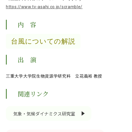
RESEARCH
https://www.tv-asahi.co.jp/scramble/
研究
SOCIAL
内 容
社会連携
台風についての解説
CAMPUS LIFE
大学生活
出 演
CENTERS
三重大学大学院生物資源学研究科 立花義裕 教授
附属教育研究施設
関連リンク
PAMPHLET
パンフレット
気象・気候ダイナミクス研究室
FACULTY
教員一覧