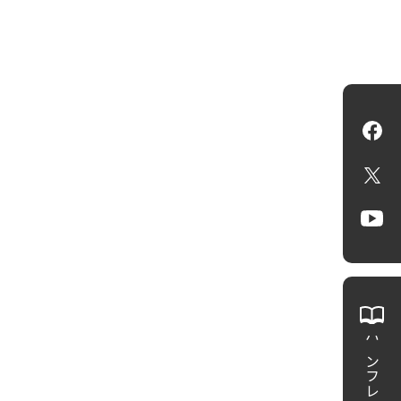
Fa
X
Yo
パンフレット