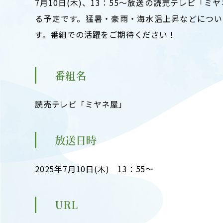
7月10日(木)、13：55～放送の読売テレビ「
キャンパスマップ
ABOU
る予定です。猛暑・豪雨・海水温上昇などについ
ニュース◎
学部概要
す。番組での活躍をご期待ください！
保護者の方へ
RESE
研究
Facebook
番組名
X
CENT
YouTube
読売テレビ「ミヤネ屋」
附属教育
教職員専用（学内）
EVEN
放送日時
農学がつなぐミライ
イベント
2025年7月10日(木) 13：55～
URL