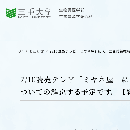
三重大学
生物資源学部
生物資源学研究科
三重大学
生物資源学部
TOP
お知らせ
7/10読売テレビ「ミヤネ屋」にて、立花義裕教
生物資源学研究科
〒514-8507
三重県津市栗真町屋町1577
7/10読売テレビ「ミヤネ屋
TEL 059-232-1211（代表）
ついての解説する予定です。【
OPEN
サイトマップ
オープン
お問い合わせ
交通案内