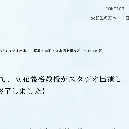
CONTACT
受験生の方へ
受験生の方へ
在学生の
授がスタジオ出演し、猛暑・豪雨・海水温上昇などについての解...
」にて、立花義裕教授がスタジオ出演し
終了しました】
 CAMPUS
OUR OPEN LECTURE
キャンパス
学問探求セミナー