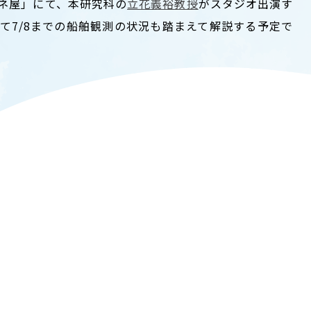
ミヤネ屋」にて、本研究科の
立花義裕教授
がスタジオ出演す
T
ACADEMICS
て7/8までの船舶観測の状況も踏まえて解説する予定で
教育（学部・大学院等）
ARCH
SOCIAL
社会連携
ERS
PAMPHLET
研究施設
パンフレット
TS
BULLETIN
カレンダー
生物資源学研究科紀要