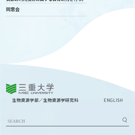
OUR OPEN LECT
同窓会
学問探求セミナー
INTERVIEW
学生研究紹介・
インタビュー
ABOUT
学部概要
三重大学
ACADEMICS
生物資源学部／生物資源学研究科
ENGLISH
教育（学部・大学院等）
ADMISSION
入試情報