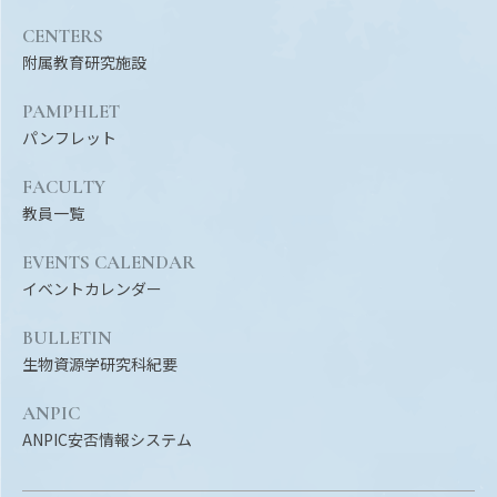
Facebook
X
YouTube
CENTERS
〒514-8507
三重県津市栗真町屋町1577
TEL 0
附属教育研究施設
PAMPHLET
パンフレット
FACULTY
教員一覧
EVENTS CALENDAR
イベントカレンダー
BULLETIN
© 2023 Mie University
生物資源学研究科紀要
ANPIC
ANPIC安否情報システム