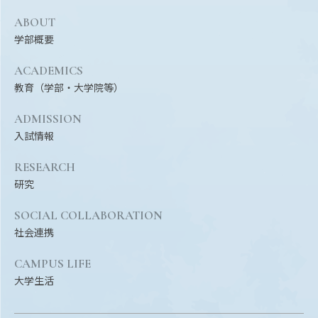
EVENTS
イベントカレンダー
ABOUT
学部概要
BULLETIN
生物資源学研究科紀要
ACADEMICS
教育（学部・大学院等）
ANPIC
ANPIC安否情報システム
ADMISSION
入試情報
RESEARCH
サイトマップ
ニュー
研究
お問い合わせ
教職
SOCIAL COLLABORATION
交通案内
農学
社会連携
キャンパスマップ
CAMPUS LIFE
保護者の方へ
大学生活