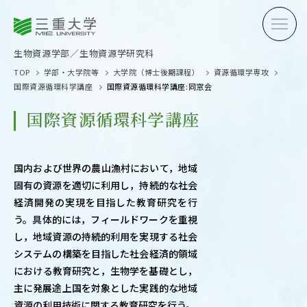
三重大学
三重大学
生物資源学部
生物資源学研究科
生物資源学部／生物資源学研究科
TOP
学部・大学院等
大学院（博士後期課程）
資源循環学専攻
国際資源循環科学講座
国際資源循環科学講座:同窓会
国際資源循環科学講座
受験生の方へ
在学生
国内および世界の農山漁村において，地域
固有の資源を適切に利用し，持続的な社会
卒業生の方へ
企業・
経済開発の実現を目指した教育研究を行
う。具体的には，フィールドワークを重視
し，地域資源の持続的利用を実現する社会
システムの構築を目指した社会経済的領域
OPEN CAMPUS
における教育研究と，生物学を基礎とし，
オープンキャンパス
主に発展途上国を対象とした実践的な地域
資源の利用技術に関する教育研究を行う。