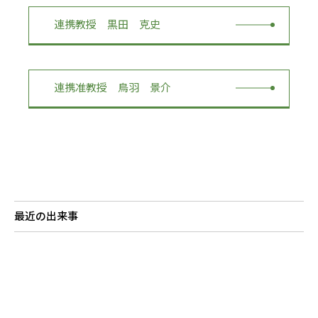
RESEARCH
研究
連携教授 黒田 克史
SOCIAL
社会連携
連携准教授 鳥羽 景介
CAMPUS LIFE
大学生活
CENTERS
附属教育研究施設
最近の出来事
PAMPHLET
パンフレット
FACULTY
教員一覧