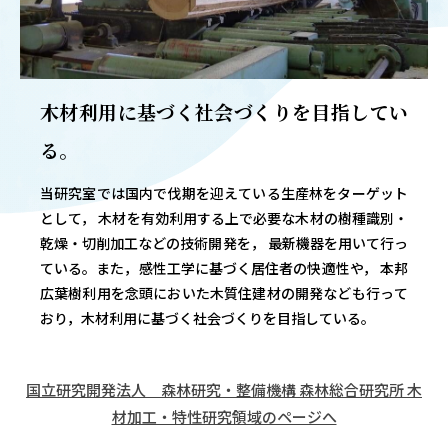
OUR OPEN LECT
学問探求セミナー
木材利用に基づく社会づくりを目指してい
INTERVIEW
学生研究紹介・
る。
インタビュー
当研究室では国内で伐期を迎えている生産林をターゲット
として， 木材を有効利用する上で必要な木材の樹種識別・
乾燥・切削加工などの技術開発を， 最新機器を用いて行っ
ABOUT
ている。また，感性工学に基づく居住者の快適性や， 本邦
学部概要
広葉樹利用を念頭においた木質住建材の開発なども行って
ACADEMICS
おり，木材利用に基づく社会づくりを目指している。
教育（学部・大学院等）
ADMISSION
国立研究開発法人 森林研究・整備機構 森林総合研究所 木
入試情報
材加工・特性研究領域のページへ