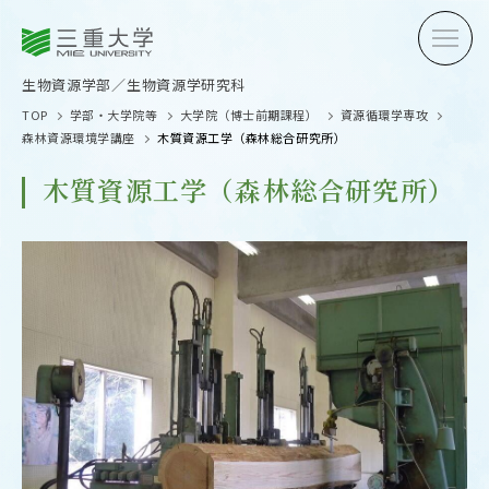
三重大学
三重大学
生物資源学部
生物資源学研究科
生物資源学部／生物資源学研究科
TOP
学部・大学院等
大学院（博士前期課程）
資源循環学専攻
森林資源環境学講座
木質資源工学（森林総合研究所）
木質資源工学（森林総合研究所）
受験生の方へ
在学生
卒業生の方へ
企業・
OPEN CAMPUS
オープンキャンパス