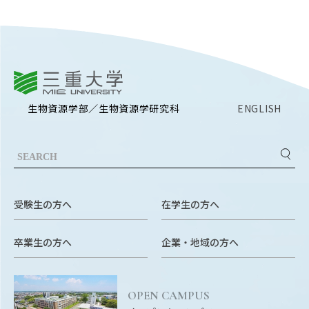
EVENTS
イベントカレンダー
BULLETIN
生物資源学研究科紀要
三重大学
ANPIC
生物資源学部／生物資源学研究科
ENGLISH
ANPIC安否情報システム
サイトマップ
ニュー
お問い合わせ
教職
受験生の方へ
在学生の方へ
交通案内
農学
キャンパスマップ
卒業生の方へ
企業・地域の方へ
保護者の方へ
OPEN CAMPUS