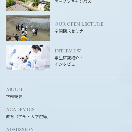
Facebook
X
YouTube
オープンキャンパス
〒514-8507
三重県津市栗真町屋町1577
TEL 0
OUR OPEN LECTURE
学問探求セミナー
INTERVIEW
学生研究紹介・
インタビュー
ABOUT
© 2023 Mie University
学部概要
ACADEMICS
教育（学部・大学院等）
ADMISSION