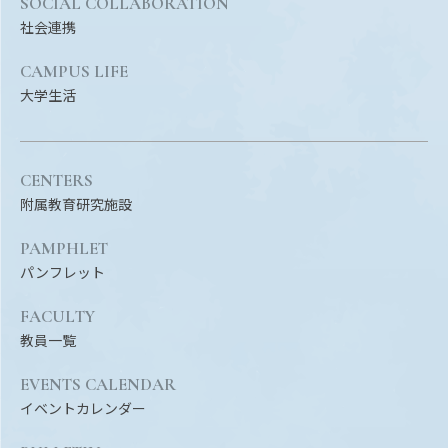
SOCIAL COLLABORATION
Facebook
X
YouTube
社会連携
〒514-8507
三重県津市栗真町屋町1577
TEL 0
CAMPUS LIFE
大学生活
CENTERS
附属教育研究施設
PAMPHLET
パンフレット
© 2023 Mie University
FACULTY
教員一覧
EVENTS CALENDAR
イベントカレンダー