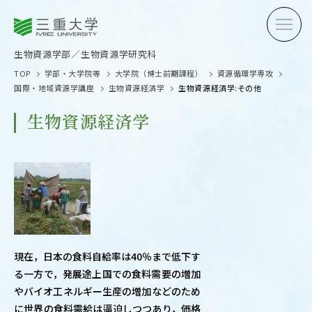
三重大学
三重大学
生物資源学部
生物資源学研究科
生物資源学部／生物資源学研究科
TOP
学部・大学院等
大学院（博士前期課程）
資源循環学専攻
国際・地域資源学講座
生物資源経済学
生物資源経済学:その他
生物資源経済学
受験生の方へ
在学生
卒業生の方へ
企業・
現在，日本の食料自給率は40％まで低下す
OPEN CAMPUS
る一方で，発展途上国での食料需要の増加
オープンキャンパス
やバイオ工ネルギー生産の増加などのため
に世界の食料需給は逼迫しつつあり，価格