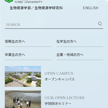
RESEARCH
研究
生物資源学部／生物資源学研究科
ENGLISH
SOCIAL
社会連携
CAMPUS LIFE
大学生活
受験生の方へ
在学生の方へ
卒業生の方へ
企業・地域の方へ
CENTERS
附属教育研究施設
OPEN CAMPUS
PAMPHLET
オープンキャンパス
パンフレット
FACULTY
OUR OPEN LECTURE
教員一覧
学問探求セミナー