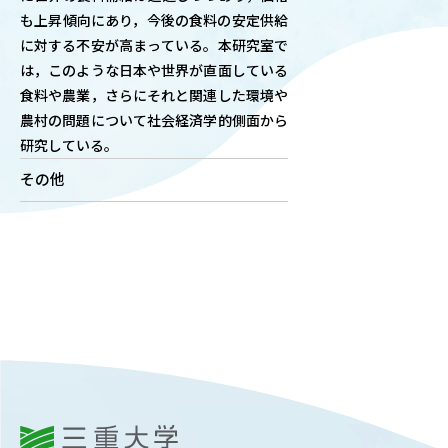
も上昇傾向にあり，今後の食料の安定供給
OUR OPEN LECT
に対する不安が高まっている。本研究室で
学問探求セミナー
は，このような日本や世界が直面している
食料や農業，さらにそれと関連した環境や
INTERVIEW
農村の問題について社会経済学的側面から
学生研究紹介・
研究している。
インタビュー
その他
ABOUT
学部概要
ACADEMICS
教育（学部・大学院等）
ADMISSION
入試情報
三重大学