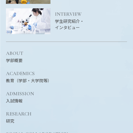
EVENTS
イベントカレンダー
INTERVIEW
学生研究紹介・
BULLETIN
インタビュー
生物資源学研究科紀要
ANPIC
ANPIC安否情報システム
ABOUT
学部概要
ACADEMICS
サイトマップ
ニュー
教育（学部・大学院等）
お問い合わせ
教職
交通案内
農学
ADMISSION
入試情報
キャンパスマップ
保護者の方へ
RESEARCH
研究