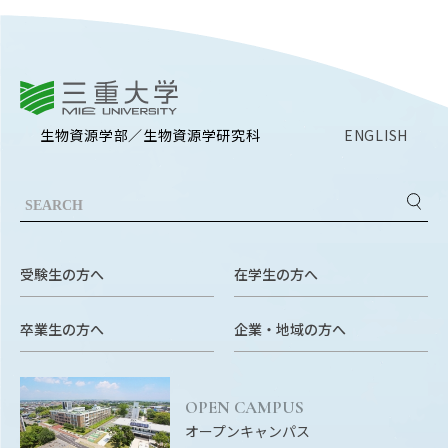
RESEARCH
研究
SOCIAL
三重大学
社会連携
生物資源学部／生物資源学研究科
ENGLISH
CAMPUS LIFE
大学生活
CENTERS
附属教育研究施設
受験生の方へ
在学生の方へ
PAMPHLET
卒業生の方へ
企業・地域の方へ
パンフレット
FACULTY
OPEN CAMPUS
教員一覧
オープンキャンパス