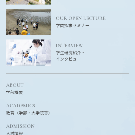
EVENTS
イベントカレンダー
OUR OPEN LECTURE
BULLETIN
学問探求セミナー
生物資源学研究科紀要
ANPIC
INTERVIEW
ANPIC安否情報システム
学生研究紹介・
インタビュー
サイトマップ
ニュー
お問い合わせ
教職
ABOUT
学部概要
交通案内
農学
キャンパスマップ
ACADEMICS
教育（学部・大学院等）
保護者の方へ
ADMISSION
入試情報