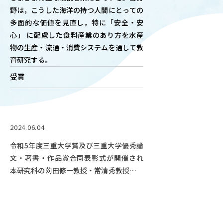
野は，こうした海洋の持つ人間にとっての
OUR OPEN LECT
多面的な価値を見直し，特に「安全・安
学問探求セミナー
心」 に配慮した食料産業のあり方を水産
物の生産・流通・消費システムを通して教
INTERVIEW
育研究する。
学生研究紹介・
受賞
インタビュー
ABOUT
2024.06.04
学部概要
令和5年度三重大学賞及び三重大学優秀論
ACADEMICS
文・著書・作品賞合同表彰式が開催され
教育（学部・大学院等）
本研究科の苅田修一教授・常清秀教授らが
受賞しました。メディア報道がありまし
ADMISSION
た。
入試情報