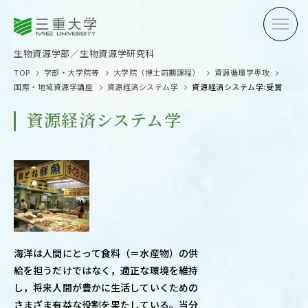
三重大学
三重大学
生物資源学部
生物資源学研究科
生物資源学部／生物資源学研究科
TOP
学部・大学院等
大学院（博士前期課程）
資源循環学専攻
国際・地域資源学講座
資源経済システム学
資源経済システム学:受賞
資源経済システム学
受験生の方へ
在学生
卒業生の方へ
企業・
海洋は人間にとって食料（＝水産物）の供
OPEN CAMPUS
給を担うだけではなく，適正な環境を維持
オープンキャンパス
し，将来人間が豊かに生活していくための
さまざま有益な役割を果たしている。当分