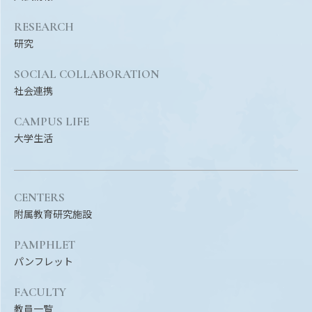
Facebook
X
YouTube
RESEARCH
〒514-8507
三重県津市栗真町屋町1577
TEL 0
研究
SOCIAL COLLABORATION
社会連携
CAMPUS LIFE
大学生活
CENTERS
附属教育研究施設
© 2023 Mie University
PAMPHLET
パンフレット
FACULTY
教員一覧