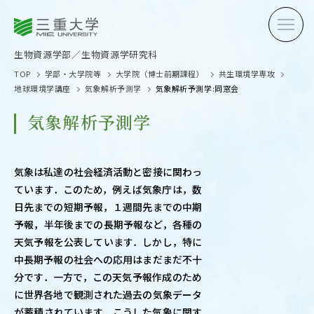
三重大学
三重大学
生物資源学部
生物資源学研究科
生物資源学部／生物資源学研究科
TOP
学部・大学院等
大学院（博士前期課程）
共生環境学専攻
地球環境学講座
気象解析予測学
気象解析予測学:同窓会
気象解析予測学
受験生の方へ
在学生
気象は私達の社会経済活動と密接に関わっ
ています．このため，例えば気象庁は，数
卒業生の方へ
企業・
日先までの短期予報，１週間先までの中期
予報，半年後までの長期予報など，各種の
天気予報を公表しています．しかし，特に
中長期予報の社会への応用はまだまだ不十
OPEN CAMPUS
分です．一方で，この天気予報作成のため
オープンキャンパス
に世界各地で観測された過去の気象データ
が蓄積されています．こうした気象に関す