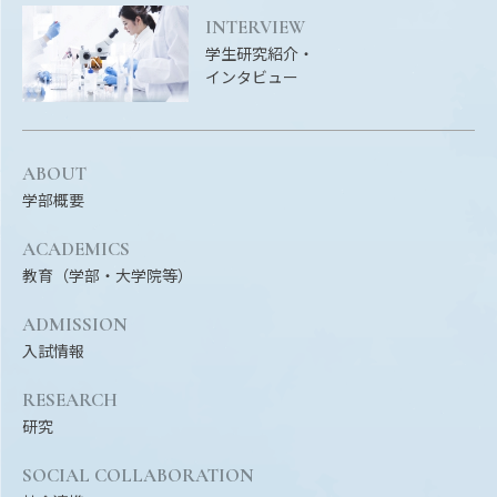
EVENTS
INTERVIEW
イベントカレンダー
学生研究紹介・
インタビュー
BULLETIN
生物資源学研究科紀要
ANPIC
ABOUT
ANPIC安否情報システム
学部概要
ACADEMICS
教育（学部・大学院等）
サイトマップ
ニュー
お問い合わせ
教職
ADMISSION
交通案内
農学
入試情報
キャンパスマップ
RESEARCH
保護者の方へ
研究
SOCIAL COLLABORATION