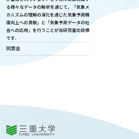
る様々なデータの解析を通じて，「気象メ
OUR OPEN LECT
カニズムの理解の深化を通じた気象予測精
学問探求セミナー
度向上への貢献」と「気象予測データの社
会への応用」を行うことが当研究室の目標
INTERVIEW
です．
学生研究紹介・
同窓会
インタビュー
ABOUT
学部概要
ACADEMICS
教育（学部・大学院等）
ADMISSION
入試情報
三重大学