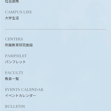
Facebook
X
YouTube
社会連携
CAMPUS LIFE
〒514-8507
三重県津市栗真町屋町1577
TEL 0
大学生活
CENTERS
附属教育研究施設
PAMPHLET
パンフレット
FACULTY
© 2023 Mie University
教員一覧
EVENTS CALENDAR
イベントカレンダー
BULLETIN