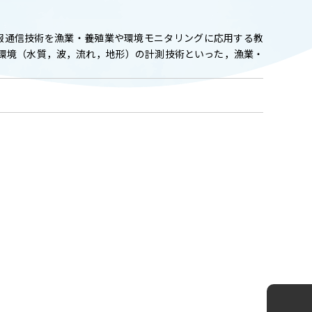
ADMISSION
入試情報
報通信技術を漁業・養殖業や環境モニタリングに応用する教
岸環境（水質，波，流れ，地形）の計測技術といった，漁業・
CAMPUS LIFE
大学生活
FACULTY
教員一覧
ANPIC
ANPIC安否情報システム