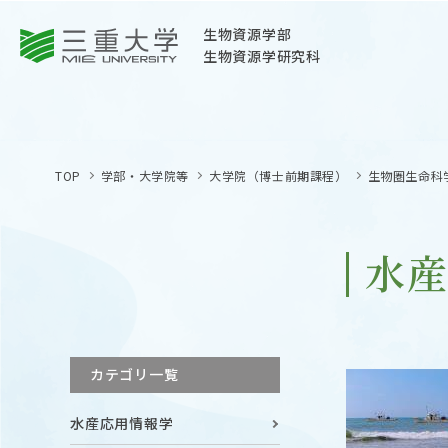
三重大学
生物資源学部
生物資源学研究科
三重大学
生物資源学部
TOP
学部・大学院等
大学院（博士前期課程）
生物圏生命科
生物資源学研究科
〒514-8507
三重県津市栗真町屋町1577
水
TEL 059-232-1211（代表）
OPEN
サイトマップ
カテゴリ一覧
オープン
お問い合わせ
水産応用情報学
交通案内