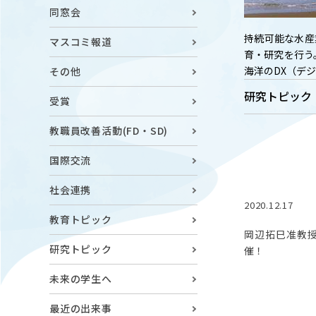
キャンパスマップ
ABOU
同窓会
ニュース◎
学部概要
持続可能な水産
マスコミ報道
保護者の方へ
育・研究を行う
RESE
海洋のDX（デ
その他
研究
研究トピック
Facebook
受賞
X
教職員改善活動(FD・SD)
CENT
YouTube
国際交流
附属教育
社会連携
教職員専用（学内）
EVEN
2020.12.17
農学がつなぐミライ
イベント
教育トピック
岡辺拓巳准教授
研究トピック
催！
未来の学生へ
最近の出来事