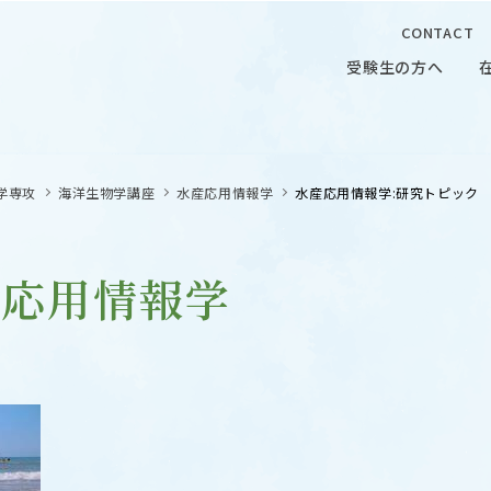
CONTACT
受験生の方へ
受験生の方へ
在学生の
学専攻
海洋生物学講座
水産応用情報学
水産応用情報学:研究トピック
産応用情報学
 CAMPUS
OUR OPEN LECTURE
キャンパス
学問探求セミナー