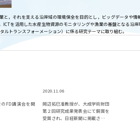
T
ACADEMICS
教育（学部・大学院等）
業と，それを支える沿岸域の環境保全を目的とし，ビッグデータや情
。ICTを活用した水産生物資源のモニタリングや漁業の基盤となる沿
ARCH
SOCIAL
ジタルトランスフォーメーション）に係る研究テーマに取り組む。
社会連携
ERS
PAMPHLET
研究施設
パンフレット
TS
BULLETIN
2020.11.06
カレンダー
生物資源学研究科紀要
のFD講演会を開
岡辺拓巳准教授が、大成学術財団
第２回研究成果発表会にて銅賞を
受賞され、日経新聞に掲載されま
した