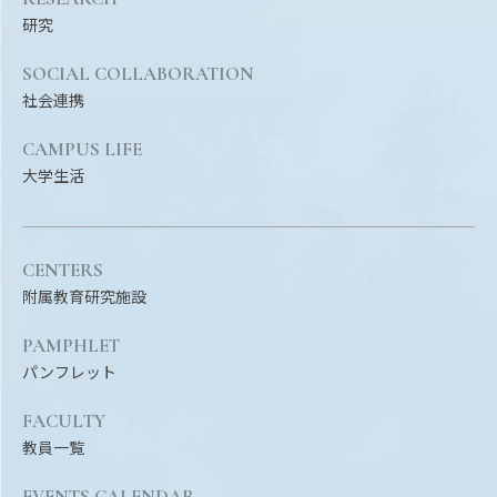
EVENTS
研究
イベントカレンダー
SOCIAL COLLABORATION
BULLETIN
社会連携
生物資源学研究科紀要
CAMPUS LIFE
ANPIC
大学生活
ANPIC安否情報システム
CENTERS
サイトマップ
ニュー
附属教育研究施設
お問い合わせ
教職
PAMPHLET
交通案内
農学
パンフレット
キャンパスマップ
保護者の方へ
FACULTY
教員一覧
EVENTS CALENDAR