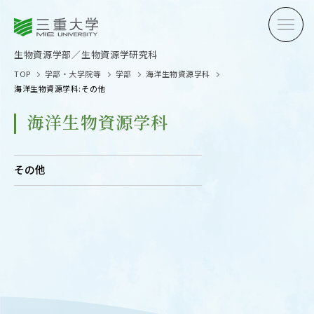
三重大学
三重大学
生物資源学部
生物資源学研究科
生物資源学部／生物資源学研究科
TOP
学部・大学院等
学部
海洋生物資源学科
海洋生物資源学科:その他
海洋生物資源学科
受験生の方へ
在学生
その他
卒業生の方へ
企業・
OPEN CAMPUS
オープンキャンパス