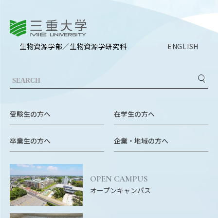
OUR OPEN LECT
学問探求セミナー
三重大学
生物資源学部／生物資源学研究科
ENGLISH
INTERVIEW
学生研究紹介・
インタビュー
受験生の方へ
在学生の方へ
ABOUT
学部概要
卒業生の方へ
企業・地域の方へ
ACADEMICS
教育（学部・大学院等）
OPEN CAMPUS
ADMISSION
オープンキャンパス
入試情報