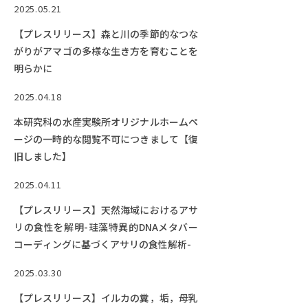
Facebook
X
YouTube
2025.05.21
〒514-8507
三重県津市栗真町屋町1577
TEL 0
【プレスリリース】森と川の季節的なつな
がりがアマゴの多様な生き方を育むことを
明らかに
2025.04.18
本研究科の水産実験所オリジナルホームペ
ージの一時的な閲覧不可につきまして【復
旧しました】
2025.04.11
【プレスリリース】天然海域におけるアサ
© 2023 Mie University
リの食性を解明-珪藻特異的DNAメタバー
コーディングに基づくアサリの食性解析-
2025.03.30
【プレスリリース】イルカの糞，垢，母乳