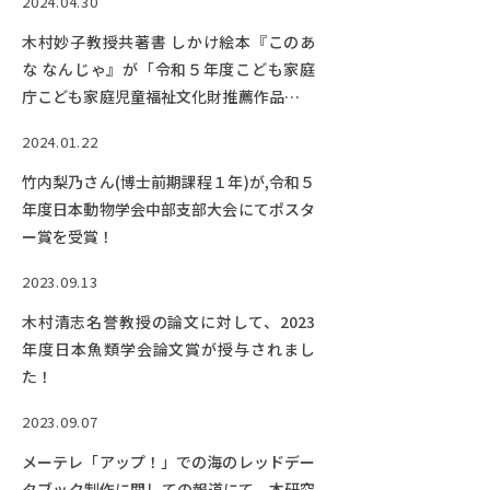
2024.04.30
木村妙子教授共著書 しかけ絵本『このあ
な なんじゃ』が「令和５年度こども家庭
庁こども家庭児童福祉文化財推薦作品」に
選定されました!
2024.01.22
竹内梨乃さん(博士前期課程１年)が,令和５
年度日本動物学会中部支部大会にてポスタ
ー賞を受賞！
2023.09.13
木村清志名誉教授の論文に対して、2023
年度日本魚類学会論文賞が授与されまし
た！
2023.09.07
メーテレ「アップ！」での海のレッドデー
タブック制作に関しての報道にて、本研究