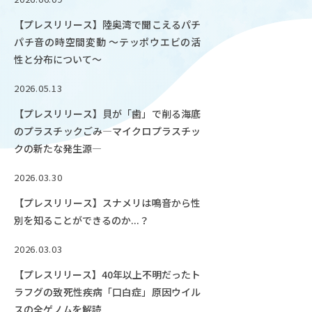
OUR OPEN LECT
【プレスリリース】陸奥湾で聞こえるパチ
学問探求セミナー
パチ音の時空間変動 ～テッポウエビの活
性と分布について～
INTERVIEW
2026.05.13
学生研究紹介・
インタビュー
【プレスリリース】貝が「歯」で削る海底
のプラスチックごみ―マイクロプラスチッ
クの新たな発生源―
ABOUT
2026.03.30
学部概要
【プレスリリース】スナメリは鳴音から性
別を知ることができるのか...？
ACADEMICS
教育（学部・大学院等）
2026.03.03
ADMISSION
【プレスリリース】40年以上不明だったト
入試情報
ラフグの致死性疾病「口白症」原因ウイル
スの全ゲノムを解読