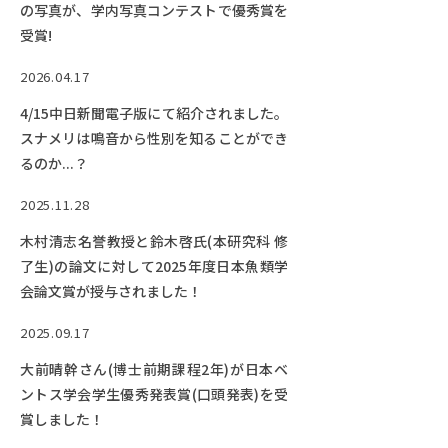
EVENTS
の写真が、学内写真コンテストで優秀賞を
イベントカレンダー
受賞!
BULLETIN
2026.04.17
生物資源学研究科紀要
4/15中日新聞電子版にて紹介されました。
スナメリは鳴音から性別を知ることができ
ANPIC
るのか...？
ANPIC安否情報システム
2025.11.28
木村清志名誉教授と鈴木啓氏(本研究科 修
サイトマップ
ニュー
了生)の論文に対して2025年度日本魚類学
お問い合わせ
教職
会論文賞が授与されました！
交通案内
農学
2025.09.17
キャンパスマップ
大前晴幹さん(博士前期課程2年)が日本ベ
保護者の方へ
ントス学会学生優秀発表賞(口頭発表)を受
賞しました！