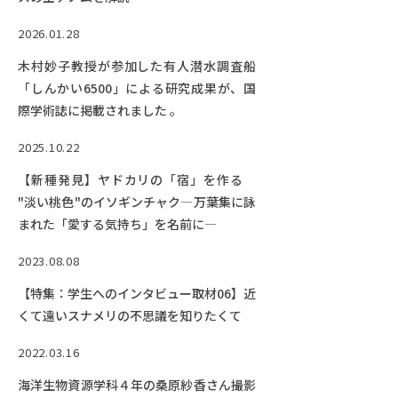
RESEARCH
研究
2026.01.28
SOCIAL
木村妙子教授が参加した有人潜水調査船
社会連携
「しんかい6500」による研究成果が、国
際学術誌に掲載されました 。
CAMPUS LIFE
大学生活
2025.10.22
【新種発見】ヤドカリの「宿」を作る
"淡い桃色"のイソギンチャク―万葉集に詠
CENTERS
まれた「愛する気持ち」を名前に―
附属教育研究施設
2023.08.08
PAMPHLET
【特集：学生へのインタビュー取材06】近
パンフレット
くて遠いスナメリの不思議を知りたくて
FACULTY
2022.03.16
教員一覧
海洋生物資源学科４年の桑原紗香さん撮影