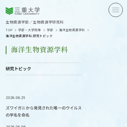
三重大学
三重大学
生物資源学部
生物資源学研究科
生物資源学部／生物資源学研究科
TOP
学部・大学院等
学部
海洋生物資源学科
海洋生物資源学科:研究トピック
海洋生物資源学科
受験生の方へ
在学生
研究トピック
卒業生の方へ
企業・
2026.06.25
OPEN CAMPUS
ズワイガニから発見された唯一のウイルス
オープンキャンパス
の学名を命名
2026.06.09