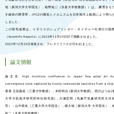
OUR OPEN LECT
地（新潟大学大学院生），柏野祐二（水産大学校教授））は、 豪雪をも
学問探求セミナー
す線状の降雪帯，JPCZの構造とメカニズムを日本海洋上観測により明ら
しました．
INTERVIEW
この研究成果は、イギリスのシュプリンガー・ネイチャー社発行の国
学生研究紹介・
（Scientific Reports）に2022年12月23日付で掲載されました。
インタビュー
2022年12月23日発表され、プレスリリースが行われました。
論文情報
ABOUT
学部概要
論文名 High moisture confluence in Japan Sea polar air m
ACADEMICS
convergence zone captured by hourly radiosonde launches from a ship
教育（学部・大学院等）
著者 立花義裕（三重大学教授），本田明治 (新潟大学教授)，西川はつみ(
ADMISSION
大学大気海洋研究所特任研究員)，川瀬宏明（気象庁気象研究所主任
入試情報
官），山中晴名（三重大学大学院生），畑大地（新潟大学 大学院生），
祐二（水産大学校教授）