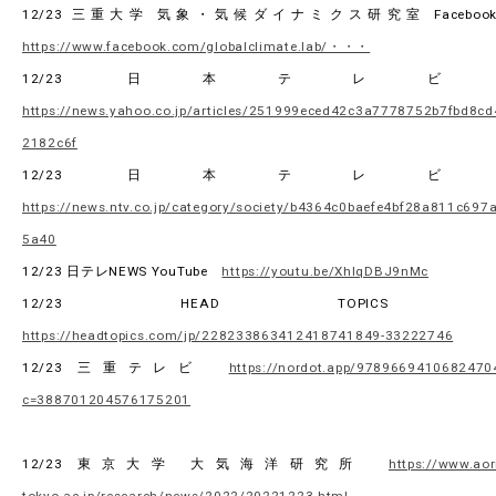
12/23 三重大学 気象・気候ダイナミクス研究室 Facebo
https://www.facebook.com/globalclimate.lab/・・・
12/23 日本テレ
https://news.yahoo.co.jp/articles/251999eced42c3a7778752b7fbd8cd
2182c6f
12/23 日本テレ
https://news.ntv.co.jp/category/society/b4364c0baefe4bf28a811c697
5a40
12/23 日テレNEWS YouTube
https://youtu.be/XhIqDBJ9nMc
12/23 HEAD TOPIC
https://headtopics.com/jp/228233863412418741849-33222746
12/23 三重テレビ
https://nordot.app/9789669410682470
c=388701204576175201
12/23 東京大学 大気海洋研究所
https://www.aor
tokyo.ac.jp/research/news/2022/20221223.html