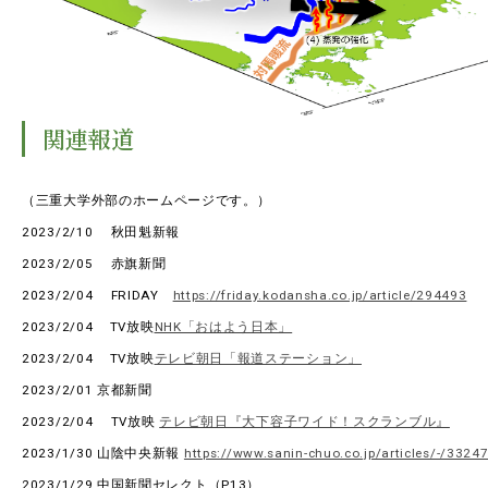
EVENTS
イベントカレンダー
BULLETIN
生物資源学研究科紀要
関連報道
ANPIC
ANPIC安否情報システム
（三重大学外部のホームページです。）
2023/2/10 秋田魁新報
2023/2/05 赤旗新聞
サイトマップ
ニュー
2023/2/04 FRIDAY
https://friday.kodansha.co.jp/article/294493
お問い合わせ
教職
2023/2/04 TV放映
NHK「おはよう日本」
交通案内
農学
2023/2/04 TV放映
テレビ朝日「報道ステーション」
キャンパスマップ
2023/2/01 京都新聞
保護者の方へ
2023/2/04 TV放映
テレビ朝日『大下容子ワイド！スクランブル』
2023/1/30 山陰中央新報
https://www.sanin-chuo.co.jp/articles/-/3324
2023/1/29 中国新聞セレクト（P13）