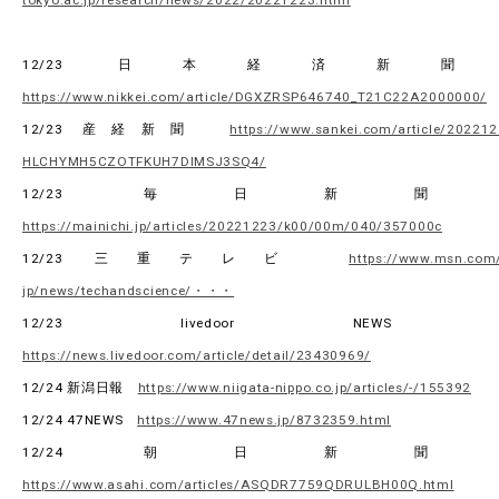
12/23 日本経済新
https://www.nikkei.com/article/DGXZRSP646740_T21C22A2000000/
12/23 産経新聞
https://www.sankei.com/article/202212
HLCHYMH5CZOTFKUH7DIMSJ3SQ4/
12/23 毎日新
https://mainichi.jp/articles/20221223/k00/00m/040/357000c
12/23 三重テレビ
https://www.msn.com/
jp/news/techandscience/・・・
12/23 livedoor NEW
https://news.livedoor.com/article/detail/23430969/
12/24 新潟日報
https://www.niigata-nippo.co.jp/articles/-/155392
12/24 47NEWS
https://www.47news.jp/8732359.html
12/24 朝日新
https://www.asahi.com/articles/ASQDR7759QDRULBH00Q.html