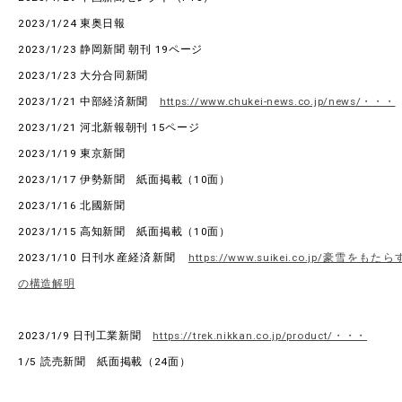
Facebook
X
YouTube
2023/1/24 東奥日報
〒514-8507
三重県津市栗真町屋町1577
TEL 0
2023/1/23 静岡新聞 朝刊 19ページ
2023/1/23 大分合同新聞
2023/1/21 中部経済新聞
https://www.chukei-news.co.jp/news/・・・
2023/1/21 河北新報朝刊 15ページ
2023/1/19 東京新聞
2023/1/17 伊勢新聞 紙面掲載（10面）
2023/1/16 北國新聞
2023/1/15 高知新聞 紙面掲載（10面）
2023/1/10 日刊水産経済新聞
https://www.suikei.co.jp/豪雪をもた
© 2023 Mie University
の構造解明
2023/1/9 日刊工業新聞
https://trek.nikkan.co.jp/product/・・・
1/5 読売新聞 紙面掲載（24面）