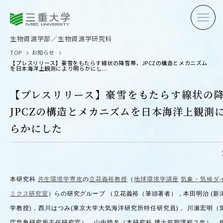
三重大学
三重大学
生物資源学部
生物資源学研究科
生物資源学部／生物資源学研究科
TOP
お知らせ
【プレスリリース】豪雪をもたらす線状の降雪帯，JPCZの構造とメカニズム
を日本海洋上観測により明らかにし...
【プレスリリース】豪雪をもたらす線状の
JPCZの構造とメカニズムを日本海洋上観測
受験生の方へ
在学生
らかにした
卒業生の方へ
企業・
本研究科
共生環境学専攻
の
立花義裕教授
（
地球環境学講座
気象・気候ダ
OPEN CAMPUS
ミクス研究室
）らの研究グループ （立花義裕（筆頭著者），本田明治 (新
オープンキャンパス
学教授)，西川はつみ(東京大学大気海洋研究所特任研究員)， 川瀬宏明（
庁気象研究所主任研究官），山中晴名（本研究科 博士前期課程２年），