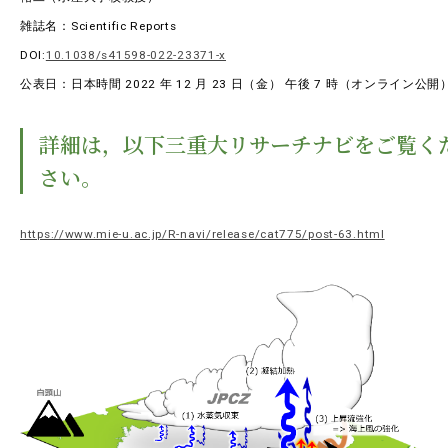
RESEARCH
研究
雑誌名：Scientific Reports
DOI:
10.1038/s41598-022-23371-x
SOCIAL
公表日：日本時間 2022 年 12 月 23 日（金） 午後 7 時（オンライン公開
社会連携
詳細は，以下三重大リサーチナビをご覧く
CAMPUS LIFE
大学生活
さい。
https://www.mie-u.ac.jp/R-navi/release/cat775/post-63.html
CENTERS
附属教育研究施設
PAMPHLET
パンフレット
FACULTY
教員一覧