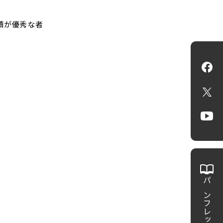
績が優秀な者
Fa
X
Yo
パンフレット