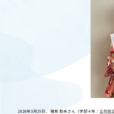
キャンパスマップ
ABOU
ニュース◎
学部概要
保護者の方へ
RESE
研究
Facebook
X
CENT
YouTube
附属教育
教職員専用（学内）
EVEN
農学がつなぐミライ
イベント
2026年3月25日、 猪熊 梨央さん（学部４年：
生物圏