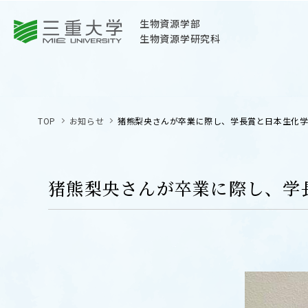
三重大学
生物資源学部
生物資源学研究科
三重大学
生物資源学部
TOP
お知らせ
猪熊梨央さんが卒業に際し、学長賞と日本生化
生物資源学研究科
〒514-8507
三重県津市栗真町屋町1577
猪熊梨央さんが卒業に際し、学
TEL 059-232-1211（代表）
OPEN
サイトマップ
オープン
お問い合わせ
交通案内