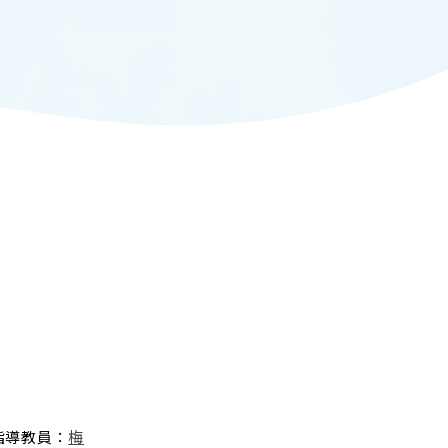
ADMISSION
入試情報
CAMPUS LIFE
大学生活
FACULTY
教員一覧
ANPIC
ANPIC安否情報システム
指導教員：
梅