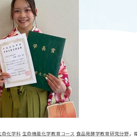
T
ACADEMICS
教育（学部・大学院等）
ARCH
SOCIAL
社会連携
ERS
PAMPHLET
研究施設
パンフレット
TS
BULLETIN
カレンダー
生物資源学研究科紀要
生命化学科
生命機能化学教育コース
食品発酵学教育研究分野
，