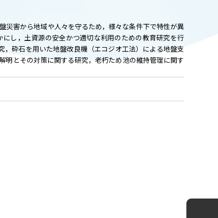
ADMISSION
入試情報
盤災害から地域や人々を守るため，様々な条件下で特性が異
かにし，土資源の安全かつ適切な利用のための教育研究を行
CAMPUS LIFE
研究，砕石を用いた地盤改良機（エコジオ工法）による地盤支
大学生活
解明とその対策に関する研究，老朽ため池の維持管理に関す
FACULTY
教員一覧
ANPIC
ANPIC安否情報システム