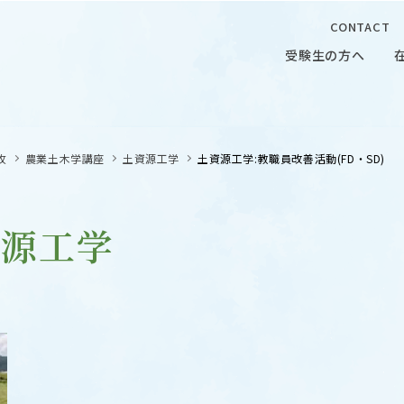
CONTACT
受験生の方へ
受験生の方へ
在学生の
攻
農業土木学講座
土資源工学
土資源工学:教職員改善活動(FD・SD)
資源工学
 CAMPUS
OUR OPEN LECTURE
キャンパス
学問探求セミナー