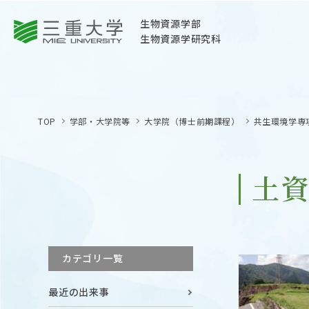
三重大学
生物資源学部
生物資源学研究科
三重大学
生物資源学部
TOP
学部・大学院等
大学院（博士前期課程）
共生環境学専
生物資源学研究科
〒514-8507
三重県津市栗真町屋町1577
土
TEL 059-232-1211（代表）
OPEN
サイトマップ
カテゴリ一覧
オープン
お問い合わせ
最近の出来事
交通案内