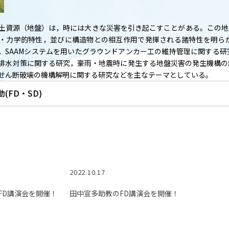
T
ACADEMICS
教育（学部・大学院等）
土資源（地盤）は，時には大きな災害を引き起こすことがある。この地
・力学的特性，並びに構造物との相互作用で発揮される諸特性を明ら
ARCH
SOCIAL
，SAAMシステムを用いたグラウンドアンカー工の維持管理に関する
社会連携
排水対策に関する研究，豪雨・地震時に発生する地盤災害の発生機構の
せん断破壊の機構解明に関する研究などを主なテーマとしている。
(FD・SD)
ERS
PAMPHLET
研究施設
パンフレット
TS
BULLETIN
カレンダー
生物資源学研究科紀要
2022.10.17
FD講演会を開催！
田中宣多助教のFD講演会を開催！