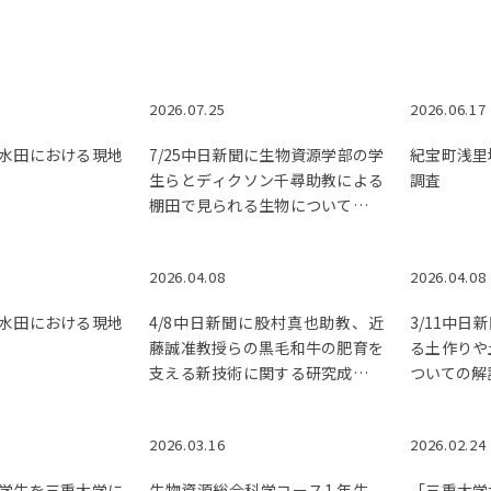
2026.07.25
2026.06.17
水田における現地
7/25中日新聞に生物資源学部の学
紀宝町浅里
生らとディクソン千尋助教による
調査
棚田で見られる生物についての取
組みが紹介されました。
2026.04.08
2026.04.08
水田における現地
4/8中日新聞に股村真也助教、近
3/11中
藤誠准教授らの黒毛和牛の肥育を
る土作りや
支える新技術に関する研究成果が
ついての解
紹介されました。
2026.03.16
2026.02.24
学生を三重大学に
生物資源総合科学コース1 年生、
「三重大学