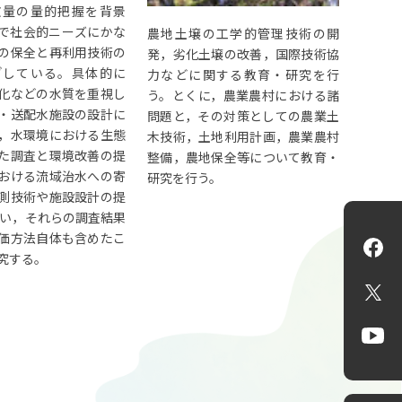
文量の量的把握を背景
で社会的ニーズにかな
農地土壌の工学的管理技術の開
の保全と再利用技術の
発，劣化土壌の改善，国際技術協
ざしている。具体的に
力などに関する教育・研究を行
化などの水質を重視し
う。とくに，農業農村における諸
・送配水施設の設計に
問題と，その対策としての農業土
，水環境における生態
木技術，土地利用計画，農業農村
た調査と環境改善の提
整備，農地保全等について教育・
おける流域治水への寄
研究を行う。
測技術や施設設計の提
行い，それらの調査結果
価方法自体も含めたこ
Fa
究する。
X
Yo