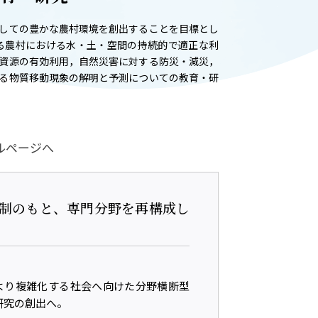
ADMISSION
しての豊かな農村環境を創出することを目標とし
入試情報
る農村における水・土・空間の持続的で適正な利
資源の有効利用，自然災害に対する防災・減災，
CAMPUS LIFE
る物質移動現象の解明と予測についての教育・研
大学生活
FACULTY
ルページへ
教員一覧
ANPIC
体制のもと、専門分野を再構成し
ANPIC安否情報システム
より複雑化する社会へ向けた分野横断型
研究の創出へ。