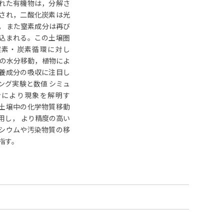
れた有機物は，分解さ
され，二酸化炭素は光
， また窒素成分は再び
込まれる。この土壌圏
窒素・炭素循環に対し
中の水分移動，植物によ
養成分の吸収に注目し
ング実験と数値 シミュ
ンにより現象を解明す
土壌中の化学物質移動
用し， より精度の高い
シウムや汚染物質の移
指す。