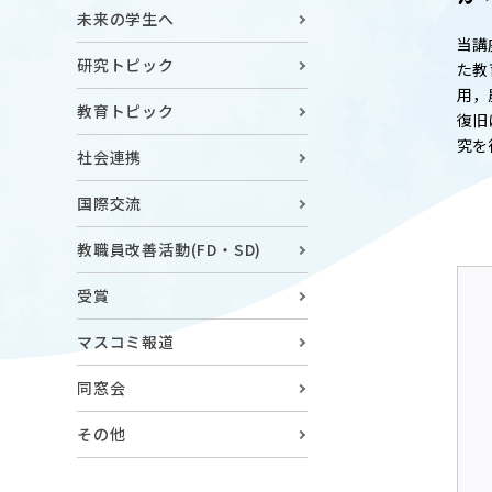
キャンパスマップ
ABOU
未来の学生へ
ニュース◎
当講
学部概要
研究トピック
た教
保護者の方へ
用，
RESE
教育トピック
復旧
研究
究を
Facebook
社会連携
X
国際交流
CENT
YouTube
教職員改善活動(FD・SD)
附属教育
受賞
教職員専用（学内）
EVEN
農学がつなぐミライ
イベント
マスコミ報道
同窓会
その他