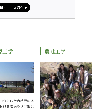
科・コース紹介
源工学
農地工学
中心とした自然界の水
おける降雨や蒸発散と