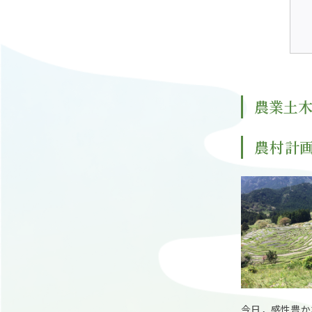
農業土
農村計
今日，感性豊か