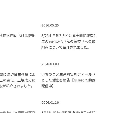
2026.05.25
地区水田における現地
5/23中日BIZナビに博士前期課程2
年の藪内友佑さんの窯焚きへの取
組みについて紹介されました。
2026.04.03
日新聞に渡辺晋生教授によ
伊賀のコメ生産圃場をフィールド
土の劣化、土壌成分に
とした活動を報告【NHKにて動画
説が紹介されました。
配信中】
2026.01.19
大学院生物資源学研究
1/16科学技術振興機構(JST)英語