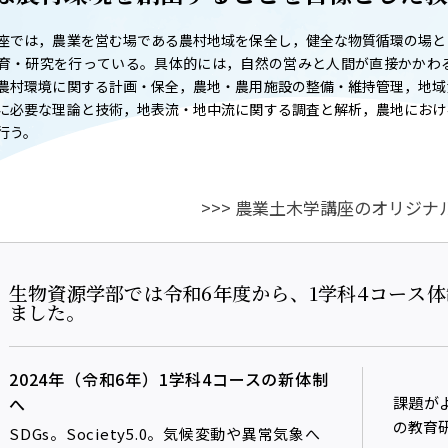
T
ACADEMICS
座では，農業を営む場である農村地域を保全し，健全な物質循環の場と
教育（学部・大学院等）
育・研究を行っている。具体的には，自然の営みと人間が直接かかわ
農村環境に関する計画・保全，農地・農用施設の整備・維持管理，地域
ARCH
SOCIAL
に必要な理論と技術，地表流・地中流に関する調査と解析，農地におけ
社会連携
行う。
ERS
PAMPHLET
>>> 農業土木学講座のオリジナ
研究施設
パンフレット
TS
BULLETIN
生物資源学部では令和6年度から、1学科4コース
カレンダー
生物資源学研究科紀要
ました。
2024年（令和6年）1学科4コースの新体制
へ
課題が
の教育
SDGs。Society5.0。気候変動や異常気象へ