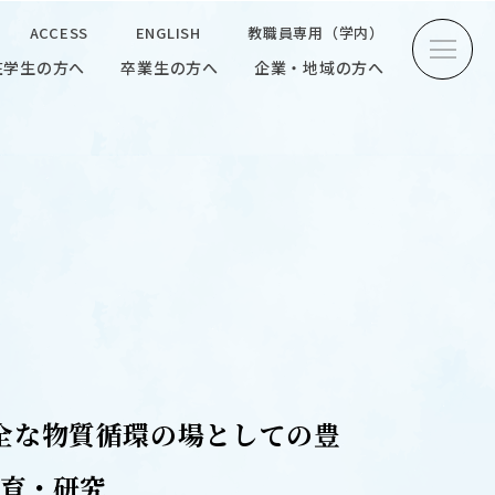
ACCESS
ENGLISH
教職員専用（学内）
在学生の方へ
卒業生の方へ
企業・地域の方へ
方へ
卒業生の方へ
企業・地域の方へ
ENGLISH
教職員専用（学内）
INTERVIEW
学生研究紹介・
インタビュー
全な物質循環の場としての豊
育・研究