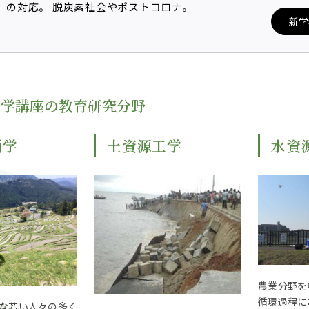
の対応。
脱炭素社会やポストコロナ。
新学
© 2023 Mie University.
木学講座の教育研究分野
画学
土資源工学
水資
農業分野を
循環過程に
な若い人々の多く