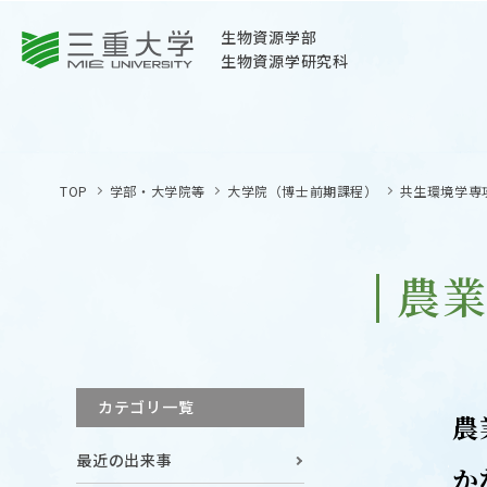
三重大学
生物資源学部
生物資源学研究科
三重大学
生物資源学部
TOP
学部・大学院等
大学院（博士前期課程）
共生環境学専
生物資源学研究科
〒514-8507
三重県津市栗真町屋町1577
農
TEL 059-232-1211（代表）
OPEN
サイトマップ
カテゴリ一覧
オープン
農
お問い合わせ
最近の出来事
交通案内
か