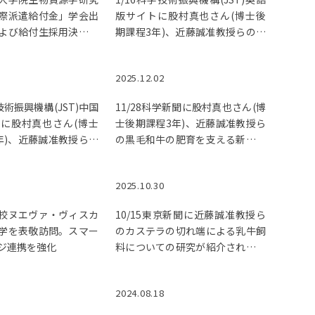
際派遣給付金」学会出
版サイトに股村真也さん(博士後
よび給付生採用決定通
期課程3年)、近藤誠准教授らの黒
が行われました。
毛和牛の肥育を支える新技術に関
する研究成果が紹介されました。
2025.12.02
学技術振興機構(JST)中国
11/28科学新聞に股村真也さん(博
に股村真也さん(博士
士後期課程3年)、近藤誠准教授ら
年)、近藤誠准教授らの
の黒毛和牛の肥育を支える新技術
肥育を支える新技術に
に関する研究成果が紹介されまし
究成果が紹介されまし
た。
2025.10.30
校ヌエヴァ・ヴィスカ
10/15東京新聞に近藤誠准教授ら
学を表敬訪問。スマー
のカステラの切れ端による乳牛飼
ジ連携を強化
料についての研究が紹介されまし
た。
2024.08.18