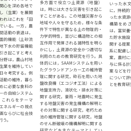
多方面で役立つ土資源（地盤）
いった水
関心を深め各地で
は，時には大きな災害を引き起こ
に，持続的
し（生業）を展開
すことがある。この地盤災害から
った水資源
われはこれを「田
地域や人々を守るため，様々な条
構築をめ
でいる。一方，農
件下で特性が異なる土の物理的・
は，富栄養
間活動の衰退は，
力学的特性，並びに構造物との相
た貯水施設
面的機能（土砂流
互作用で発揮される諸特性を明ら
関する提案
地下水の貯留機能
かにし，土資源の安全かつ適切な
系に配慮し
引き起こすと考え
利用のための教育研究を行う。具
案，農村に
分野は，農山村地
体的には，SAAMシステムを用い
与に係る計
生業を維持してい
たグラウンドアンカー工の維持管
案 などを
日々考究する。例
理に関する研究，砕石を用いた地
について評
活動の維持，暮ら
盤改良機（エコジオ工法）による
とを教育研
めに必要な食料の
地盤支持力，液状化・排水対策に
ーの自給システム
関する研究，豪雨・地震時に発生
。これらをテーマ
する地盤災害の発生機構の解明と
エネルギーの視点
その対策に関する研究，老朽ため
画ならびに社会技
池の維持管理に関する研究，地盤
行う。
のせん断破壊の機構解明に関する
研究などを主なテーマとしてい