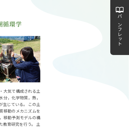
パンフレット
圏循環学
・大気で構成される土
水分，化学物質，熱，
が生じている。 この土
質移動のメカニズムを
，移動予測モデルの構
た教育研究を行う。 土