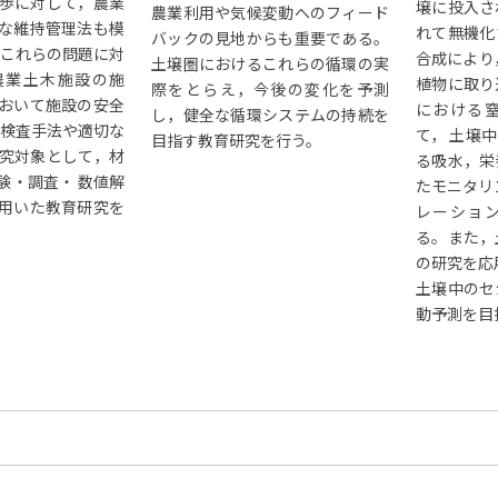
歩に対して，農業
壌に投入さ
農業利用や気候変動へのフィード
な維持管理法も模
れて無機化
バックの見地からも重要である。
 これらの問題に対
合成により
土壌圏におけるこれらの循環の実
農業土木施設の施
植物に取り
際をとらえ，今後の変化を予測
おいて施設の安全
における
し，健全な循環システムの持続を
の検査手法や適切な
て， 土壌
目指す教育研究を行う。
究対象として，材
る吸水，栄
験・調査・ 数値解
たモニタリ
用いた教育研究を
レーショ
る。また，
の研究を応
土壌中のセ
動予測を目