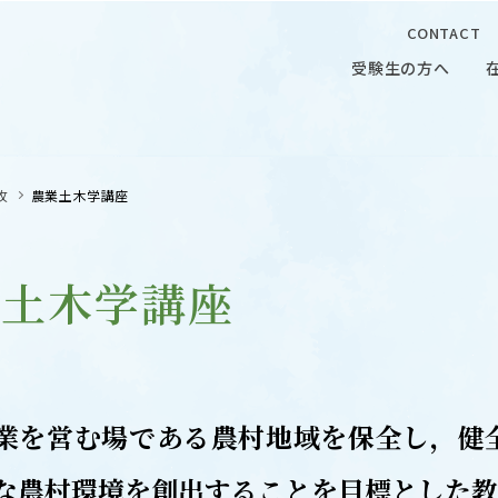
CONTACT
受験生の方へ
受験生の方へ
在学生の
攻
農業土木学講座
業土木学講座
 CAMPUS
OUR OPEN LECTURE
キャンパス
学問探求セミナー
業を営む場である農村地域を保全し，健
な農村環境を創出することを目標とした教