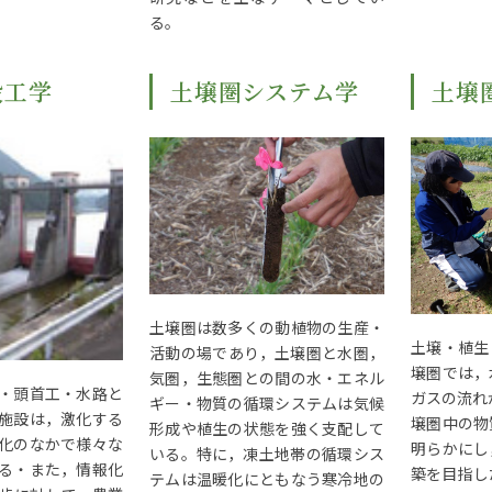
る。
設工学
土壌圏システム学
土壌
土壌圏は数多くの動植物の生産・
土壌・植生
活動の場であり，土壌圏と水圏，
壌圏では，
気圏，生態圏との間の水・エネル
・頭首工・水路と
ガスの流れ
ギー・物質の循環システムは気候
施設は，激化する
壌圏中の物
形成や植生の状態を強く支配して
化のなかで様々な
明らかにし
いる。特に，凍土地帯の循環シス
る・また，情報化
築を目指し
テムは温暖化にともなう寒冷地の