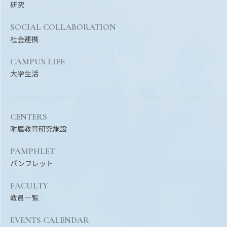
Facebook
X
YouTube
研究
〒514-8507
三重県津市栗真町屋町1577
TEL 0
SOCIAL COLLABORATION
社会連携
CAMPUS LIFE
大学生活
CENTERS
附属教育研究施設
PAMPHLET
© 2023 Mie University
パンフレット
FACULTY
教員一覧
EVENTS CALENDAR