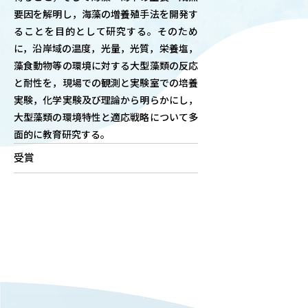
要因を解明し，海藻の増養殖手法を開発す
OUR OPEN LECT
ることを目的として研究する。そのため
学問探求セミナー
に，沿岸域の温度，光量，光質，栄養塩，
藻食動物等の環境に対する大型藻類の反応
INTERVIEW
と耐性を，現場での観測と実験室での培養
学生研究紹介・
実験，化学実験及び理論から明らかにし，
インタビュー
大型藻類の環境特性と適応戦略について多
面的に教育研究する。
受賞
ABOUT
学部概要
ACADEMICS
教育（学部・大学院等）
ADMISSION
入試情報