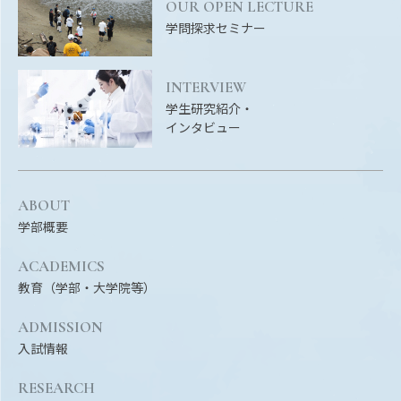
EVENTS
OUR OPEN LECTURE
イベントカレンダー
学問探求セミナー
BULLETIN
INTERVIEW
生物資源学研究科紀要
学生研究紹介・
ANPIC
インタビュー
ANPIC安否情報システム
ABOUT
サイトマップ
ニュー
学部概要
お問い合わせ
教職
ACADEMICS
交通案内
農学
教育（学部・大学院等）
キャンパスマップ
ADMISSION
保護者の方へ
入試情報
RESEARCH