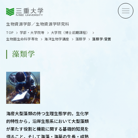
三重大学
三重大学
生物資源学部
生物資源学研究科
生物資源学部／生物資源学研究科
TOP
学部・大学院等
大学院（博士前期課程）
生物圏生命科学専攻
海洋生物学講座
藻類学
藻類学:受賞
藻類学
受験生の方へ
在学生
卒業生の方へ
企業・
海産大型藻類の持つ生理生態学的，生化学
OPEN CAMPUS
的特性から，沿岸生態系において大型藻類
オープンキャンパス
が果たす役割と機能に関する基礎的知見を
得ること，そして海藻・海草の生長・成熟