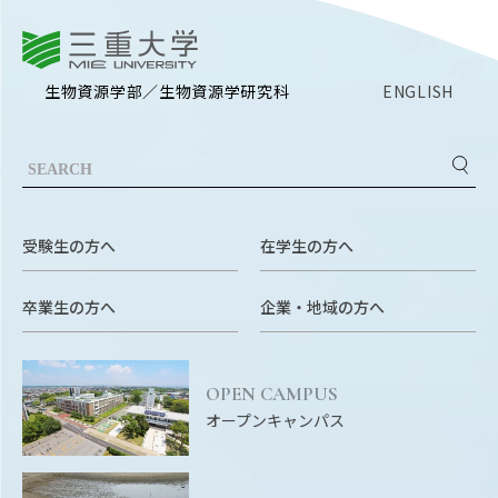
RESEARCH
研究
三重大学
SOCIAL
生物資源学部／生物資源学研究科
ENGLISH
社会連携
CAMPUS LIFE
大学生活
受験生の方へ
在学生の方へ
CENTERS
附属教育研究施設
卒業生の方へ
企業・地域の方へ
PAMPHLET
パンフレット
OPEN CAMPUS
オープンキャンパス
FACULTY
教員一覧