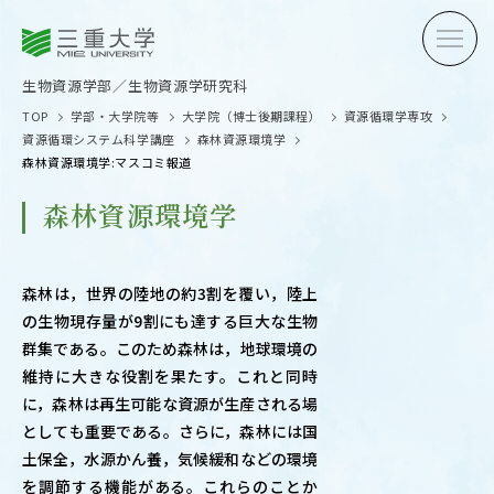
三重大学
三重大学
生物資源学部
生物資源学研究科
生物資源学部／生物資源学研究科
TOP
学部・大学院等
大学院（博士後期課程）
資源循環学専攻
資源循環システム科学講座
森林資源環境学
森林資源環境学:マスコミ報道
森林資源環境学
受験生の方へ
在学生
森林は，世界の陸地の約3割を覆い，陸上
卒業生の方へ
企業・
の生物現存量が9割にも達する巨大な生物
群集である。このため森林は，地球環境の
維持に大きな役割を果たす。これと同時
に，森林は再生可能な資源が生産される場
OPEN CAMPUS
としても重要である。さらに，森林には国
オープンキャンパス
土保全，水源かん養，気候緩和などの環境
を調節する機能がある。これらのことか