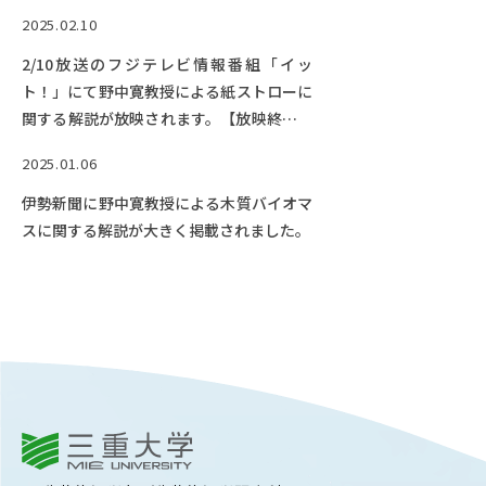
EVENTS
されました。【動画公開中】
2025.02.10
イベントカレンダー
2/10放送のフジテレビ情報番組「イッ
BULLETIN
ト！」にて野中寛教授による紙ストローに
生物資源学研究科紀要
関する解説が放映されます。【放映終了。
動画公開中】
ANPIC
2025.01.06
ANPIC安否情報システム
伊勢新聞に野中寛教授による木質バイオマ
スに関する解説が大きく掲載されました。
サイトマップ
ニュー
お問い合わせ
教職
交通案内
農学
キャンパスマップ
保護者の方へ
三重大学