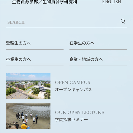
Facebook
X
YouTube
生物資源学部／生物資源学研究科
ENGLISH
〒514-8507
三重県津市栗真町屋町1577
TEL 0
受験生の方へ
在学生の方へ
卒業生の方へ
企業・地域の方へ
OPEN CAMPUS
オープンキャンパス
© 2023 Mie University
OUR OPEN LECTURE
学問探求セミナー