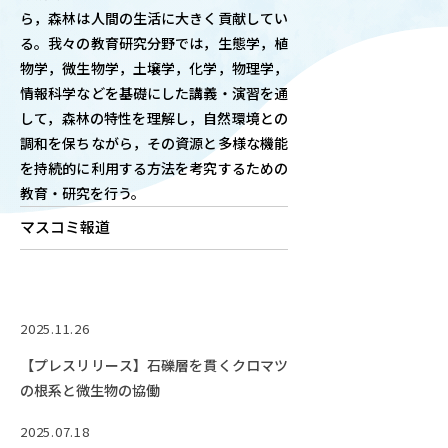
ら，森林は人間の生活に大きく貢献してい
OUR OPEN LECT
る。我々の教育研究分野では，生態学，植
学問探求セミナー
物学，微生物学，土壌学，化学，物理学，
情報科学などを基礎にした講義・演習を通
INTERVIEW
して，森林の特性を理解し，自然環境との
学生研究紹介・
調和を保ちながら，その資源と多様な機能
インタビュー
を持続的に利用する方法を考究するための
教育・研究を行う。
マスコミ報道
ABOUT
学部概要
ACADEMICS
2025.11.26
教育（学部・大学院等）
【プレスリリース】石礫層を貫くクロマツ
ADMISSION
の根系と微生物の協働
入試情報
2025.07.18