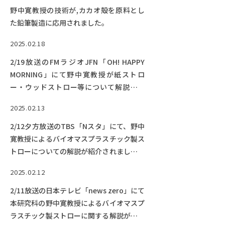
RESEARCH
野中寛教授の技術が,カカオ殻を原料とし
研究
た鉛筆製造に応用されました。
SOCIAL
2025.02.18
社会連携
2/19放送のFMラジオJFN「OH! HAPPY
CAMPUS LIFE
MORNING」にて野中寛教授が紙ストロ
大学生活
ー・ウッドストロー等について解説しま
す。【終了しました】
2025.02.13
CENTERS
2/12夕方放送のTBS「Nスタ」にて、野中
附属教育研究施設
寛教授によるバイオマスプラスチック製ス
トローについての解説が紹介されました。
PAMPHLET
【動画公開中】
パンフレット
2025.02.12
2/11放送の日本テレビ「news zero」にて
FACULTY
本研究科の野中寛教授によるバイオマスプ
教員一覧
ラスチック製ストローに関する解説が紹介