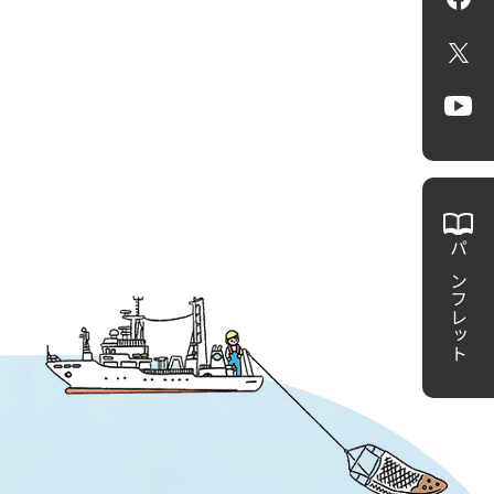
Fa
X
Yo
パンフレット