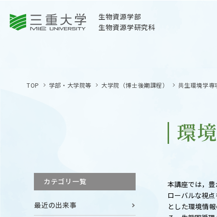
三重大学
生物資源学部
生物資源学研究科
三重大学
生物資源学部
TOP
学部・大学院等
大学院（博士後期課程）
共生環境学専
生物資源学研究科
〒514-8507
三重県津市栗真町屋町1577
環
TEL 059-232-1211（代表）
OPEN
サイトマップ
カテゴリ一覧
本講座では，豊
オープン
お問い合わせ
ローバルな視点
最近の出来事
交通案内
とした環境情報