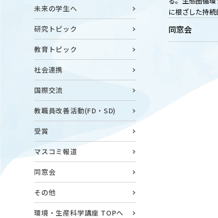
る。生態圏循環
キャンパスマップ
ABOU
未来の学生へ
に根ざした持続
ニュース◎
学部概要
同窓会
研究トピック
保護者の方へ
RESE
教育トピック
研究
Facebook
社会連携
X
国際交流
CENT
YouTube
教職員改善活動(FD・SD)
附属教育
受賞
教職員専用（学内）
EVEN
農学がつなぐミライ
イベント
マスコミ報道
同窓会
その他
環境・生産科学講座 TOPへ