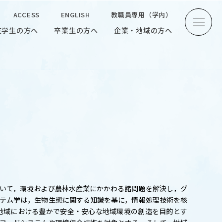
ACCESS
ENGLISH
教職員専用（学内）
在学生の方へ
卒業生の方へ
企業・地域の方へ
方へ
卒業生の方へ
企業・地域の方へ
ENGLISH
教職員専用（学内）
INTERVIEW
いて，環境および農林水産業にかかわる諸問題を解決し，グ
学生研究紹介・
インタビュー
テム学は，生物生態に関する知識を基に，情報処理技術を核
地域における豊かで安全・安心な地域環境の創造を目的とす