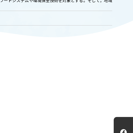
フードシステムや環境保全技術を対象とする。そして，地域
ADMISSION
入試情報
CAMPUS LIFE
大学生活
FACULTY
教員一覧
ANPIC
ANPIC安否情報システム