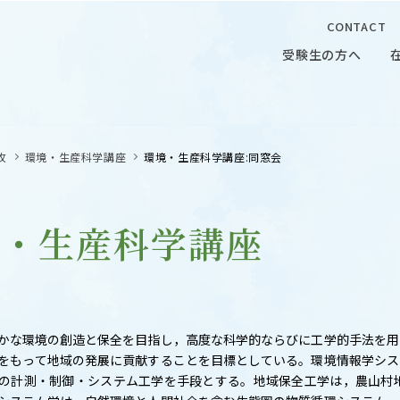
CONTACT
受験生の方へ
受験生の方へ
在学生の
攻
環境・生産科学講座
環境・生産科学講座:同窓会
境・生産科学講座
 CAMPUS
OUR OPEN LECTURE
かな環境の創造と保全を目指し，高度な科学的ならびに工学的手法を用
キャンパス
学問探求セミナー
をもって地域の発展に貢献することを目標としている。環境情報学シス
の計測・制御・システム工学を手段とする。地域保全工学は，農山村