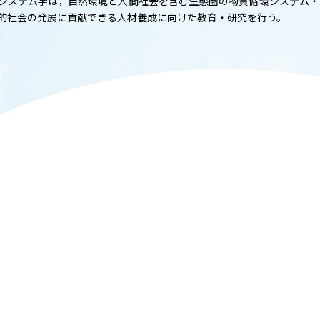
システム学は，自然環境と人間社会を含む生態圏の物質循環システム・
T
ACADEMICS
的社会の発展に貢献できる人材養成に向けた教育・研究を行う。
教育（学部・大学院等）
ARCH
SOCIAL
社会連携
ERS
PAMPHLET
研究施設
パンフレット
TS
BULLETIN
カレンダー
生物資源学研究科紀要