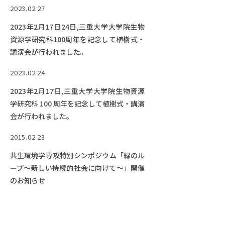
RESEARCH
2023.02.27
研究
2023年2月17日24日,三重大学大学院生物
SOCIAL
資源学研究科100周年を記念して植樹式・
社会連携
講演会が行われました。
CAMPUS LIFE
2023.02.24
大学生活
2023年2月17日,三重大学大学院生物資源
学研究科 100 周年を記念して植樹式・講演
会が行われました。
CENTERS
2015.02.23
附属教育研究施設
共生環境学専攻特別シンポジウム「緑のル
PAMPHLET
ープ～新しい持続的社会に向けて～」開催
パンフレット
のお知らせ
FACULTY
教員一覧