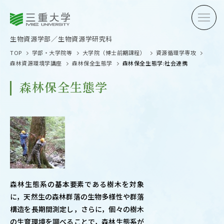
三重大学
三重大学
生物資源学部
生物資源学研究科
生物資源学部／生物資源学研究科
TOP
学部・大学院等
大学院（博士前期課程）
資源循環学専攻
森林資源環境学講座
森林保全生態学
森林保全生態学:社会連携
森林保全生態学
受験生の方へ
在学生
卒業生の方へ
企業・
森林生態系の基本要素である樹木を対象
OPEN CAMPUS
に，天然生の森林群落の生物多様性や群落
オープンキャンパス
構造を長期間測定し，さらに，個々の樹木
の生育環境を調べることで，森林生態系が