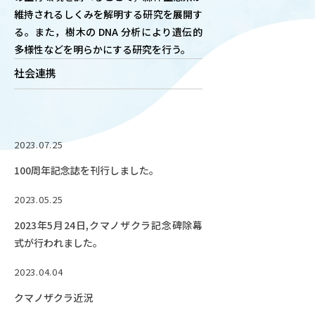
維持されるしくみを解明する研究を展開す
OUR OPEN LECT
る。また，樹木の DNA 分析により遺伝的
学問探求セミナー
多様性などを明らかにする研究を行う。
社会連携
INTERVIEW
学生研究紹介・
インタビュー
2023.07.25
100周年記念誌を刊行しました。
ABOUT
学部概要
2023.05.25
ACADEMICS
2023年5月24日,クマノザクラ記念碑除幕
教育（学部・大学院等）
式が行われました。
ADMISSION
2023.04.04
入試情報
クマノザクラ近況