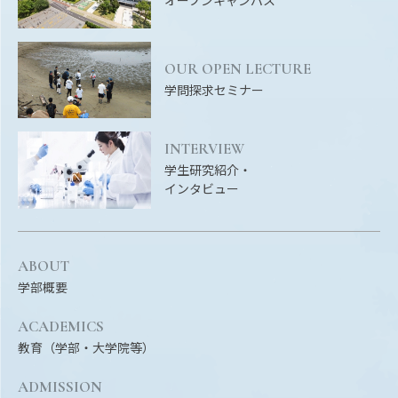
Facebook
X
YouTube
〒514-8507
三重県津市栗真町屋町1577
TEL 0
OUR OPEN LECTURE
学問探求セミナー
INTERVIEW
学生研究紹介・
インタビュー
ABOUT
© 2023 Mie University
学部概要
ACADEMICS
教育（学部・大学院等）
ADMISSION