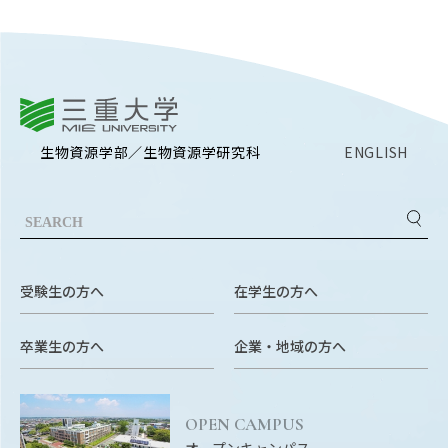
EVENTS
イベントカレンダー
BULLETIN
生物資源学研究科紀要
三重大学
ANPIC
生物資源学部／生物資源学研究科
ENGLISH
ANPIC安否情報システム
サイトマップ
ニュー
お問い合わせ
教職
受験生の方へ
在学生の方へ
交通案内
農学
キャンパスマップ
卒業生の方へ
企業・地域の方へ
保護者の方へ
OPEN CAMPUS
オープンキャンパス