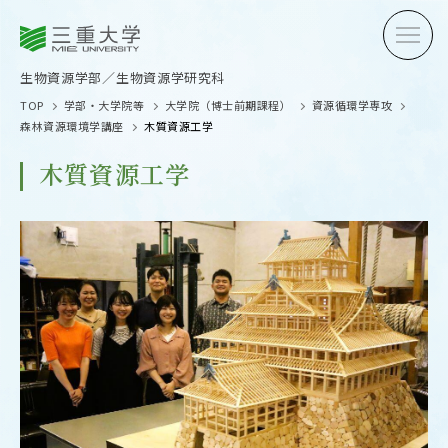
三重大学
三重大学
生物資源学部
生物資源学研究科
生物資源学部／生物資源学研究科
TOP
学部・大学院等
大学院（博士前期課程）
資源循環学専攻
森林資源環境学講座
木質資源工学
木質資源工学
受験生の方へ
在学生
卒業生の方へ
企業・
OPEN CAMPUS
オープンキャンパス