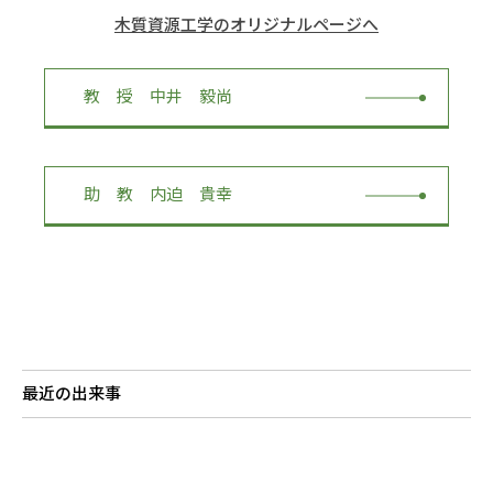
RESEARCH
木質資源工学のオリジナルページへ
研究
SOCIAL
教 授 中井 毅尚
社会連携
CAMPUS LIFE
大学生活
助 教 内迫 貴幸
CENTERS
附属教育研究施設
PAMPHLET
パンフレット
最近の出来事
FACULTY
教員一覧