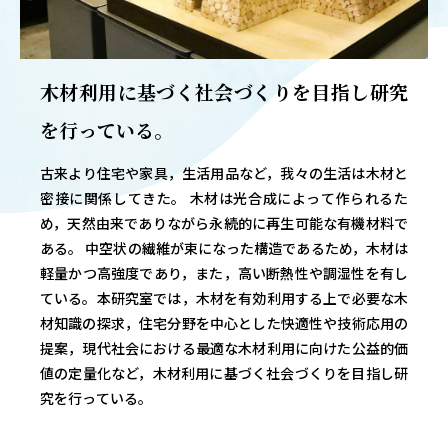
OUR OPEN LECT
学問探求セミナー
木材利用に基づく社会づくりを目指し研究
INTERVIEW
を行っている。
学生研究紹介・
インタビュー
古来より住宅や家具，生活用品など，我々の生活は木材と
密接に関係してきた。 木材は光合成によって作られるた
め，天然由来でありながら永続的に再生可能な有機材料で
ある。 中空状の繊維が束になった構造であるため，木材は
ABOUT
学部概要
軽量かつ高強度であり，また，高い断熱性や調湿性を有し
ている。本研究室では，木材を有効利用する上で必要な木
ACADEMICS
材知識の探求，住宅分野を中心とした快適性や技術応用の
教育（学部・大学院等）
提案，現代社会における最適な木材利用に向けた公益的価
値の定量化など，木材利用に基づく社会づくりを目指し研
ADMISSION
究を行っている。
入試情報