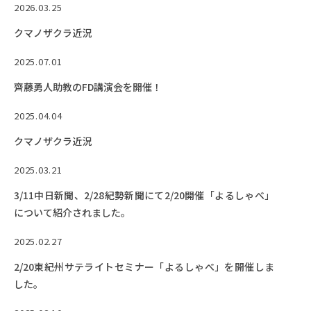
EVENTS
2026.03.25
イベントカレンダー
クマノザクラ近況
BULLETIN
2025.07.01
生物資源学研究科紀要
齊藤勇人助教のFD講演会を開催！
ANPIC
ANPIC安否情報システム
2025.04.04
クマノザクラ近況
2025.03.21
サイトマップ
ニュー
お問い合わせ
教職
3/11中日新聞、2/28紀勢新聞にて2/20開催「よるしゃべ」
について紹介されました。
交通案内
農学
キャンパスマップ
2025.02.27
保護者の方へ
2/20東紀州サテライトセミナー「よるしゃべ」を開催しま
した。