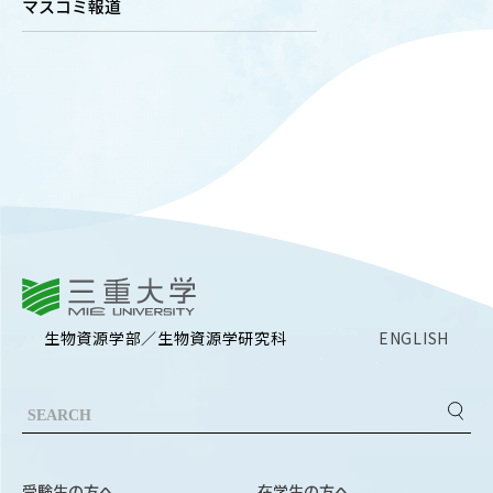
マスコミ報道
OUR OPEN LECT
学問探求セミナー
INTERVIEW
学生研究紹介・
インタビュー
ABOUT
三重大学
学部概要
生物資源学部／生物資源学研究科
ENGLISH
ACADEMICS
教育（学部・大学院等）
ADMISSION
入試情報
受験生の方へ
在学生の方へ