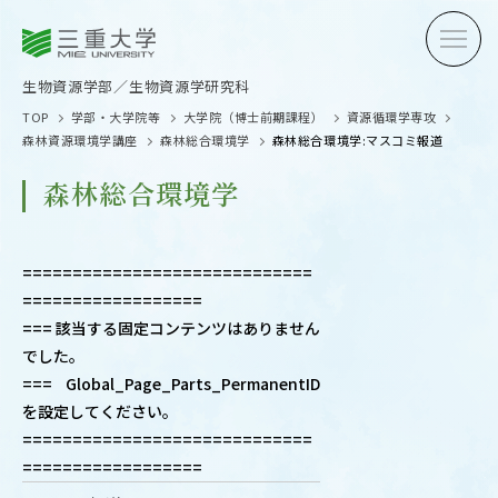
三重大学
三重大学
生物資源学部
生物資源学研究科
生物資源学部／生物資源学研究科
TOP
学部・大学院等
大学院（博士前期課程）
資源循環学専攻
森林資源環境学講座
森林総合環境学
森林総合環境学:マスコミ報道
森林総合環境学
受験生の方へ
在学生
=============================
==================
卒業生の方へ
企業・
=== 該当する固定コンテンツはありません
でした。
=== Global_Page_Parts_PermanentID
を設定してください。
OPEN CAMPUS
=============================
オープンキャンパス
==================