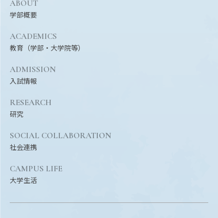
ABOUT
EVENTS
学部概要
イベントカレンダー
ACADEMICS
BULLETIN
教育（学部・大学院等）
生物資源学研究科紀要
ADMISSION
ANPIC
入試情報
ANPIC安否情報システム
RESEARCH
研究
サイトマップ
ニュー
SOCIAL COLLABORATION
お問い合わせ
教職
社会連携
交通案内
農学
キャンパスマップ
CAMPUS LIFE
大学生活
保護者の方へ