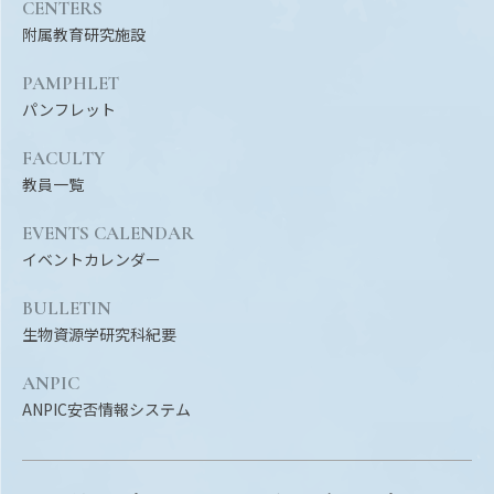
Facebook
X
YouTube
CENTERS
附属教育研究施設
〒514-8507
三重県津市栗真町屋町1577
TEL 0
PAMPHLET
パンフレット
FACULTY
教員一覧
EVENTS CALENDAR
イベントカレンダー
BULLETIN
生物資源学研究科紀要
© 2023 Mie University
ANPIC
ANPIC安否情報システム