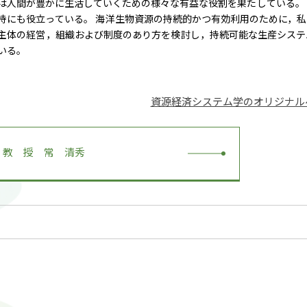
は人間が豊かに生活していくための様々な有益な役割を果たしている。
持にも役立っている。 海洋生物資源の持続的かつ有効利用のために，
主体の経営，組織および制度のあり方を検討し，持続可能な生産システ
いる。
© 2023 Mie University.
資源経済システム学のオリジナル
教 授 常 清秀