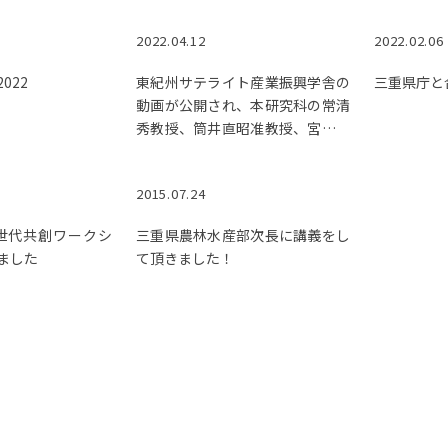
した。メディア報道がありまし
2022.04.12
2022.02.06
た。
022
東紀州サテライト産業振興学舎の
三重県庁と
動画が公開され、本研究科の常清
秀教授、筒井直昭准教授、宮嶋優
さん(学部４年)が出演していま
す。
2015.07.24
世代共創ワークシ
三重県農林水産部次長に講義をし
ました
て頂きました！