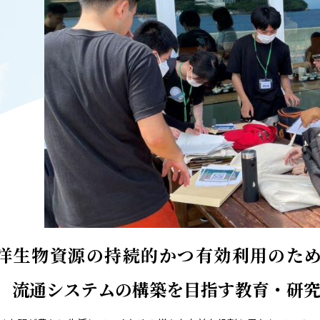
T
ACADEMICS
教育（学部・大学院等）
ARCH
SOCIAL
社会連携
ERS
PAMPHLET
研究施設
パンフレット
TS
BULLETIN
カレンダー
生物資源学研究科紀要
洋生物資源の持続的かつ有効利用のた
，流通システムの構築を目指す教育・研