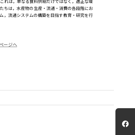
 これは，単なる食料供給だけではなく，適正な環
私たちは，水産物の生産・流通・消費の各段階にお
ム，流通システムの構築を目指す教育・研究を行
ページへ
Fa