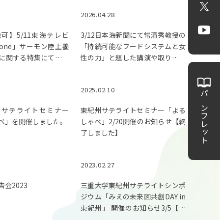
X
2026.04.28
Yo
可】5/11東海テレビ
3/12日本海新聞にて常清秀教授の
one」サーモン陸上養
「持続可能なフードシステムと女
に関する特集にて常清
性の力」と題した講演や取り組み
説が紹介されました。
について紹介されました。
2025.02.10
パンフレット
紀州サテライトセミナー
東紀州サテライトセミナー「よる
べ」を開催しました。
しゃべ」2/20開催のお知らせ【終
了しました】
2023.02.27
会2023
三重大学東紀州サテライトシンポ
ジウム「みえの未来図共創DAY in
東紀州」 開催のお知らせ3/5【終
了しました】