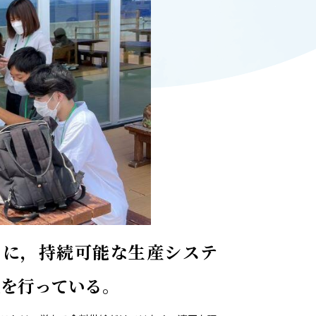
ADMISSION
入試情報
CAMPUS LIFE
大学生活
FACULTY
教員一覧
ANPIC
ANPIC安否情報システム
めに，持続可能な生産システ
究を行っている。