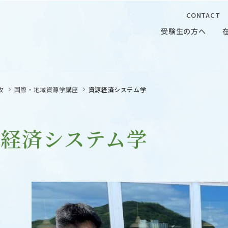
CONTACT
受験生の方へ
受験生の方へ
在学生の
攻
国際・地域資源学講座
資源経済システム学
源経済システム学
 CAMPUS
OUR OPEN LECTURE
キャンパス
学問探求セミナー