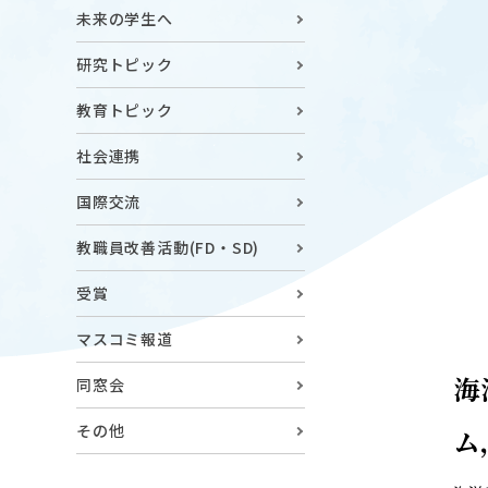
キャンパスマップ
ABOU
未来の学生へ
ニュース◎
学部概要
研究トピック
保護者の方へ
RESE
教育トピック
研究
Facebook
社会連携
X
国際交流
CENT
YouTube
教職員改善活動(FD・SD)
附属教育
受賞
教職員専用（学内）
EVEN
農学がつなぐミライ
イベント
マスコミ報道
海
同窓会
その他
ム