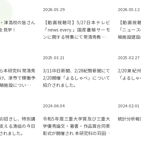
2026.05.29
2026.05.12
・津高校の皆さん
【動画視聴可】5/27日本テレビ
【動画視聴
を見学！
「news every.」国産養殖サーモ
「ニュース
ンに関する特集にて常清秀教授の
殖施設建設
解説が紹介されました。
秀教授の解
2025.03.21
2025.02.27
から本研究科 常清秀
3/11中日新聞、2/28紀勢新聞にて
2/20東
け、津市で稼働予
2/20開催「よるしゃべ」について
「よるしゃ
殖施設についての
紹介されました。
ました。
2024.06.04
2024.02.01
お招きし、特別講
令和5年度三重大学賞及び三重大
統計分析報告
支える漁協の今日
学優秀論文・著書・作品賞合同表
されました。
彰式が開催され 本研究科の苅田修
一教授・常清秀教授らが受賞しま