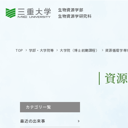
三重大学
生物資源学部
生物資源学研究科
三重大学
生物資源学部
TOP
学部・大学院等
大学院（博士前期課程）
資源循環学専
生物資源学研究科
〒514-8507
三重県津市栗真町屋町1577
資
TEL 059-232-1211（代表）
OPEN
サイトマップ
カテゴリ一覧
オープン
お問い合わせ
最近の出来事
交通案内