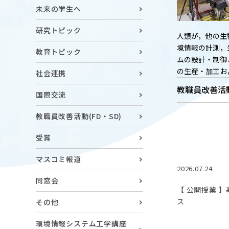
キャンパスマップ
ABOU
未来の学生へ
ニュース◎
学部概要
研究トピック
人類が，他の生
保護者の方へ
RESE
境情報の計測，
教育トピック
ムの設計・制御
研究
Facebook
の生産・加工お
社会連携
X
教職員改善活動
国際交流
CENT
YouTube
教職員改善活動(FD・SD)
附属教育
受賞
教職員専用（学内）
EVEN
農学がつなぐミライ
イベント
マスコミ報道
2026.07.24
同窓会
【 公開授業 
ス
その他
環境情報システム工学講座