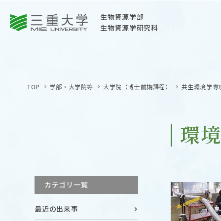
三重大学
生物資源学部
生物資源学研究科
三重大学
生物資源学部
TOP
学部・大学院等
大学院（博士前期課程）
共生環境学専
生物資源学研究科
〒514-8507
三重県津市栗真町屋町1577
環
TEL 059-232-1211（代表）
OPEN
サイトマップ
カテゴリ一覧
オープン
お問い合わせ
最近の出来事
交通案内