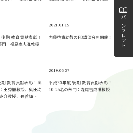
パンフレット
2021.01.15
 後期 教育貢献表彰！
内藤啓貴助教のFD講演会を開催！
の部門：福島崇志准教授
2019.06.07
 後期 教育貢献表彰！実
平成30年度 後期 教育貢献表彰！
：王秀崙教授、奥田均
10-25名の部門：森尾吉成准教授
克介教授、長菅輝義准