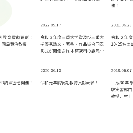
催！
2022.05.17
2021.06.23
期 教育貢献表彰！
令和３年度三重大学賞及び三重大
令和２年度
門：岡島賢治教授
学優秀論文・著書・作品賞合同表
10-25名
彰式が開催され 本研究科の森尾吉
成教授らが受賞しました。
2020.06.10
2019.06.07
FD講演会を開催！
令和元年度後期教育貢献表彰！
平成30年
験実習部門
教授、村上
教授