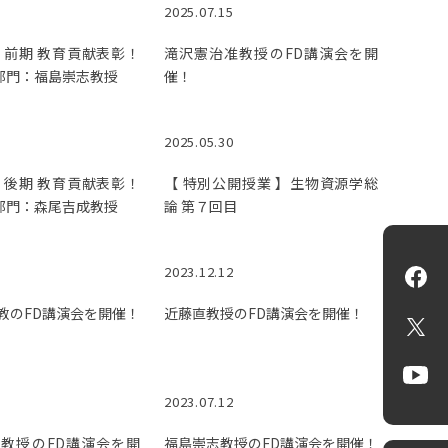
2025.07.15
 前期 教育貢献表彰！
滝沢憲治准教授のFD講演会を開
の部門：福島崇志教授
催！
2025.05.30
 後期 教育貢献表彰！
【 特別公開授業 】生物資源学総
の部門：森尾吉成教授
論 第７回目
2023.12.12
Fa
教のFD講演会を開催！
近藤直教授のFD講演会を開催！
X
Yo
2023.07.12
教授のFD講演会を開
福島崇志教授のFD講演会を開催！