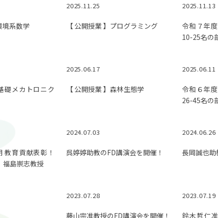
2025.11.25
2025.11.13
 環境系数学
【 公開授業 】プログラミング
令和７年度
10-25名
© 2023 Mie University.
2025.06.17
2025.06.11
】基礎メカトロニク
【 公開授業 】森林生態学
令和６年度
26-45名
2024.07.03
2024.06.26
期 教育貢献表彰！
呉婷婷助教のFD講演会を開催！
長岡誠也助
門：福島崇志教授
2023.07.28
2023.07.19
藤山宗准教授のFD講演会を開催！
鈴木哲仁准