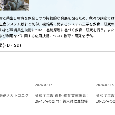
T
ACADEMICS
教育（学部・大学院等）
物と共生し環境を保全しつつ持続的な発展を図るため，我々の講座では
ARCH
SOCIAL
生産システム設計と制御，複雑系に関するシステム工学を教育・研究の
および環境共生技術について基礎原理に基づく教育・研究を行う。また
社会連携
よび利用などに関する応用技術について教育・研究を行う。
(FD・SD)
ERS
PAMPHLET
研究施設
パンフレット
TS
BULLETIN
カレンダー
生物資源学研究科紀要
2026.07.15
2026.07.15
】基礎メカトロニク
令和７年度 後期 教育貢献表彰！
令和７年度
26-45名の部門：鈴木哲仁准教授
10-25名