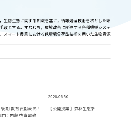
ADMISSION
入試情報
，生物生態に関する知識を基に，情報処理技術を核とした環
CAMPUS LIFE
手段とする。すなわち，環境改善に関連する各種機械システ
，スマート農業における低環境負荷型技術を用いた生物資源
大学生活
FACULTY
教員一覧
ANPIC
ANPIC安否情報システム
2026.06.30
 後期 教育貢献表彰！
【 公開授業 】森林生態学
の部門：内藤 啓貴 助教