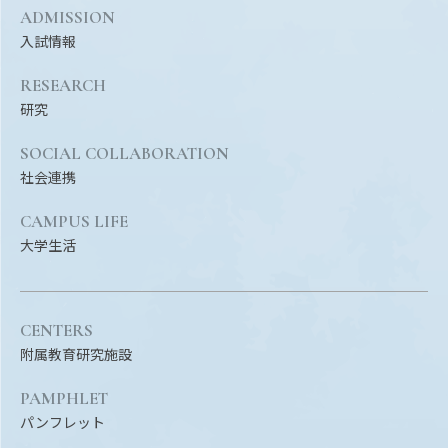
Facebook
X
YouTube
ADMISSION
入試情報
〒514-8507
三重県津市栗真町屋町1577
TEL 0
RESEARCH
研究
SOCIAL COLLABORATION
社会連携
CAMPUS LIFE
大学生活
© 2023 Mie University
CENTERS
附属教育研究施設
PAMPHLET
パンフレット