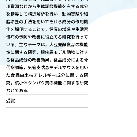
用資源などから生体調節機能を有する成分
OUR OPEN LECT
を精製して構造解析を行い，動物実験や細
学問探求セミナー
胞培養の手法を用いてそれら成分の作用機
作を解明することで，健康の増進や生活習
INTERVIEW
慣病の予防や改善に役立てる研究を行って
学生研究紹介・
いる。主なテーマは，大豆発酵食品の機能
インタビュー
性に関する研究，眼疾患モデル動物に対す
る食品成分の改善効果，食品成分による骨
代謝調節，気管支喘息モデルマウスを用い
た食品由来抗アレルギー成分に関する研
ABOUT
究，核小体タンパク質の機能に関する研究
学部概要
などである。
ACADEMICS
受賞
教育（学部・大学院等）
ADMISSION
入試情報