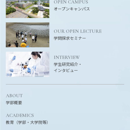
EVENTS
OPEN CAMPUS
イベントカレンダー
オープンキャンパス
BULLETIN
生物資源学研究科紀要
OUR OPEN LECTURE
学問探求セミナー
ANPIC
ANPIC安否情報システム
INTERVIEW
学生研究紹介・
インタビュー
サイトマップ
ニュー
お問い合わせ
教職
交通案内
農学
ABOUT
キャンパスマップ
学部概要
保護者の方へ
ACADEMICS
教育（学部・大学院等）