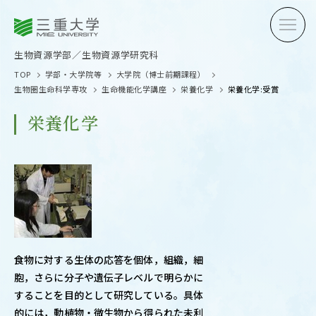
三重大学
三重大学
生物資源学部
生物資源学研究科
生物資源学部／生物資源学研究科
TOP
学部・大学院等
大学院（博士前期課程）
生物圏生命科学専攻
生命機能化学講座
栄養化学
栄養化学:受賞
栄養化学
受験生の方へ
在学生
卒業生の方へ
企業・
食物に対する生体の応答を個体，組織，細
OPEN CAMPUS
胞，さらに分子や遺伝子レベルで明らかに
オープンキャンパス
することを目的として研究している。具体
的には，動植物・微生物から得られた未利