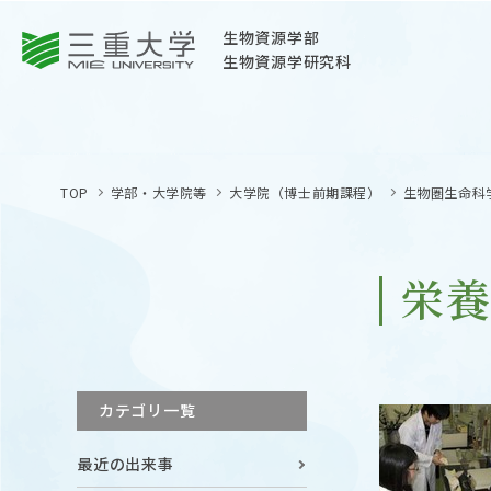
三重大学
生物資源学部
生物資源学研究科
三重大学
生物資源学部
TOP
学部・大学院等
大学院（博士前期課程）
生物圏生命科
生物資源学研究科
〒514-8507
三重県津市栗真町屋町1577
栄
TEL 059-232-1211（代表）
OPEN
サイトマップ
カテゴリ一覧
オープン
お問い合わせ
最近の出来事
交通案内