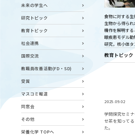
キャンパスマップ
ABOU
未来の学生へ
ニュース◎
学部概要
食物に対する生
研究トピック
保護者の方へ
生物から得られ
RESE
機作を解明する
教育トピック
研究
眼疾患モデル動
Facebook
社会連携
研究，核小体タ
X
教育トピック
国際交流
CENT
YouTube
教職員改善活動(FD・SD)
附属教育
受賞
教職員専用（学内）
EVEN
農学がつなぐミライ
イベント
マスコミ報道
2025.09.02
同窓会
学問探究セミナ
その他
せ茶を知ってる
た。
栄養化学 TOPへ