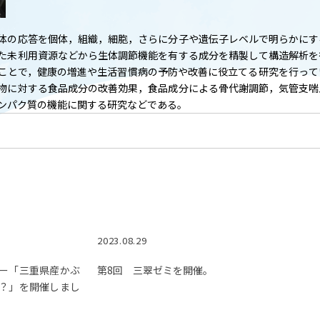
T
ACADEMICS
教育（学部・大学院等）
体の応答を個体，組織，細胞，さらに分子や遺伝子レベルで明らかにす
た未利用資源などから生体調節機能を有する成分を精製して構造解析を
ARCH
SOCIAL
ことで，健康の増進や生活習慣病の予防や改善に役立てる研究を行って
社会連携
物に対する食品成分の改善効果，食品成分による骨代謝調節，気管支喘
ンパク質の機能に関する研究などである。
ERS
PAMPHLET
研究施設
パンフレット
TS
BULLETIN
カレンダー
生物資源学研究科紀要
2023.08.29
ー「三重県産かぶ
第8回 三翠ゼミを開催。
？」を開催しまし