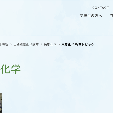
CONTACT
受験生の方へ
受験生の方へ
在学生の
学専攻
生命機能化学講座
栄養化学
栄養化学:教育トピック
養化学
 CAMPUS
OUR OPEN LECTURE
キャンパス
学問探求セミナー