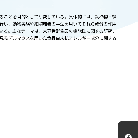
ADMISSION
入試情報
ることを目的として研究している。具体的には，動植物・微
行い，動物実験や細胞培養の手法を用いてそれら成分の作用
CAMPUS LIFE
いる。主なテーマは，大豆発酵食品の機能性に関する研究，
大学生活
息モデルマウスを用いた食品由来抗アレルギー成分に関する
FACULTY
教員一覧
ANPIC
ANPIC安否情報システム