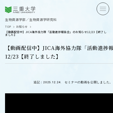
三重大学
三重大学
生物資源学部
生物資源学研究科
生物資源学部／生物資源学研究科
TOP
お知らせ
【動画配信中】JICA海外協力隊「活動進捗報告会」のお知らせ12/23【終了し
ました】
【動画配信中】JICA海外協力隊「活動進捗
12/23【終了しました】
受験生の方へ
在学生
卒業生の方へ
企業・
追記：2025.12.24. セミナーの動画を公開しました。
OPEN CAMPUS
オープンキャンパス