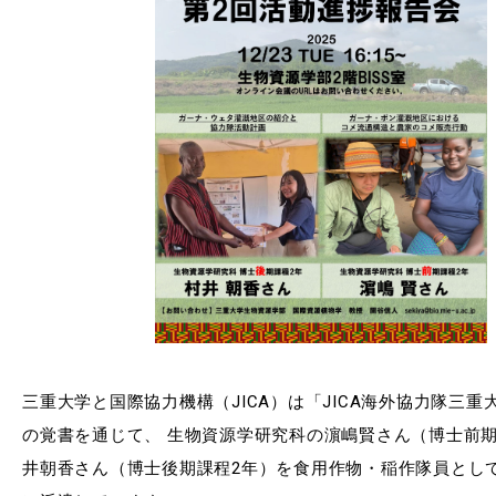
RESEARCH
研究
SOCIAL
社会連携
CAMPUS LIFE
大学生活
CENTERS
附属教育研究施設
PAMPHLET
パンフレット
三重大学と国際協力機構（JICA）は「JICA海外協力隊三重
FACULTY
の覚書を通じて、 生物資源学研究科の濵嶋賢さん（博士前期
教員一覧
井朝香さん（博士後期課程2年）を食用作物・稲作隊員とし