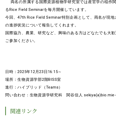
Facebook
X
YouTube
両名の所属する国際資源植物学研究室では産官学の稲作関
るRice Field Seminarを毎月開催しています。
〒514-8507
三重県津市栗真町屋町1577
TEL 0
今回、47th Rice Field Seminar特別企画として、両名
の進捗状況について報告してくれます。
国際協力、農業、研究など、興味のある方はどなたでも大歓
ご参加ください。
日時：2025年12月23日16:15～
場所：生物資源学部2階BISS室
© 2023 Mie University
進行：ハイブリッド（Teams）
問い合わせ：生物資源学研究科 関谷信人 sekiya(a)bio.mie-u.
関連リンク