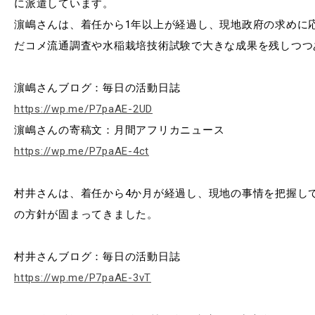
EVENTS
に派遣しています。
イベントカレンダー
濵嶋さんは、着任から1年以上が経過し、現地政府の求めに
だコメ流通調査や水稲栽培技術試験で大きな成果を残しつつ
BULLETIN
生物資源学研究科紀要
濵嶋さんブログ：毎日の活動日誌
ANPIC
https://wp.me/P7paAE-2UD
ANPIC安否情報システム
濵嶋さんの寄稿文：月間アフリカニュース
https://wp.me/P7paAE-4ct
サイトマップ
ニュー
村井さんは、着任から4か月が経過し、現地の事情を把握し
お問い合わせ
教職
の方針が固まってきました。
交通案内
農学
キャンパスマップ
村井さんブログ：毎日の活動日誌
保護者の方へ
https://wp.me/P7paAE-3vT