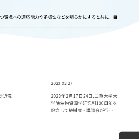
ADMISSION
入試情報
つ環境への適応能力や多様性などを明らかにすると共に，自
CAMPUS LIFE
大学生活
FACULTY
教員一覧
2023.02.27
ANPIC
ANPIC安否情報システム
ラ近況
2023年2月17日24日,三重大学大
学院生物資源学研究科100周年を
記念して植樹式・講演会が行われ
ました。