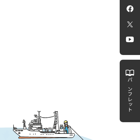
Fa
X
Yo
パンフレット