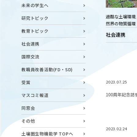
キャンパスマップ
ABOU
未来の学生へ
ニュース◎
学部概要
過酷な土壌環境
研究トピック
保護者の方へ
然界の物質循環
RESE
教育トピック
社会連携
研究
Facebook
社会連携
X
国際交流
CENT
YouTube
教職員改善活動(FD・SD)
附属教育
2023.07.25
受賞
教職員専用（学内）
EVEN
農学がつなぐミライ
イベント
100周年記念
マスコミ報道
同窓会
その他
2023.02.24
土壌圏生物機能学 TOPへ