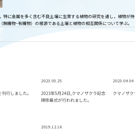
T
ACADEMICS
教育（学部・大学院等）
，特に金属を多く含む不良土壌に生育する植物の研究を通し，植物が持
（無機物−有機物）の根源である土壌と植物の相互関係について学ぶ。
ARCH
SOCIAL
社会連携
ERS
PAMPHLET
研究施設
パンフレット
2023.05.25
2023.04.04
TS
BULLETIN
カレンダー
生物資源学研究科紀要
誌を刊行しました。
2023年5月24日,クマノザクラ記念
クマノザク
碑除幕式が行われました。
2019.12.16