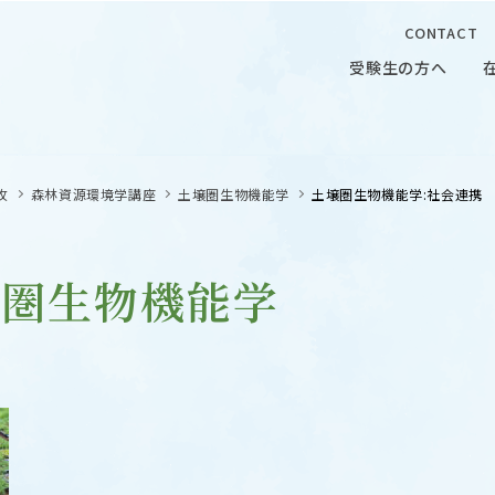
CONTACT
受験生の方へ
受験生の方へ
在学生の
攻
森林資源環境学講座
土壌圏生物機能学
土壌圏生物機能学:社会連携
壌圏生物機能学
 CAMPUS
OUR OPEN LECTURE
キャンパス
学問探求セミナー