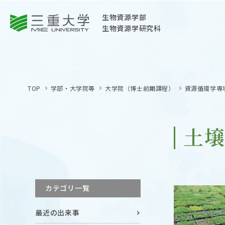
三重大学
生物資源学部
生物資源学研究科
三重大学
生物資源学部
TOP
学部・大学院等
大学院（博士前期課程）
資源循環学専
生物資源学研究科
〒514-8507
三重県津市栗真町屋町1577
土
TEL 059-232-1211（代表）
OPEN
サイトマップ
カテゴリ一覧
オープン
お問い合わせ
最近の出来事
交通案内