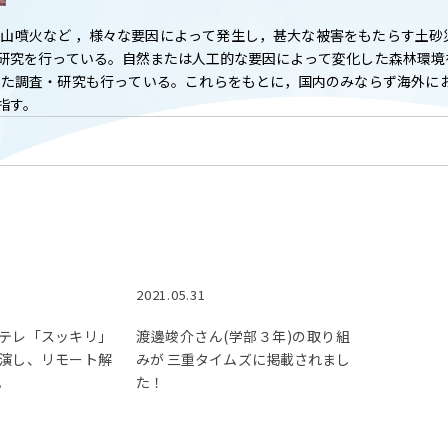
T
ACADEMICS
火山噴火など ，様々な要因によって発生し，甚大な被害をもたらす土
教育（学部・大学院等）
研究を行っている。自然または人工的な要因によって変化した森林環境
した調査・研究も行っている。これらをもとに，国内のみならず海外に
ARCH
SOCIAL
指す。
社会連携
ERS
PAMPHLET
研究施設
パンフレット
TS
BULLETIN
2021.05.31
カレンダー
生物資源学研究科紀要
テレ「スッキリ」
渡邊竣介さん(学部３年)の取り組
演し、リモート解
みが 三重タイムズに掲載されまし
。
た！