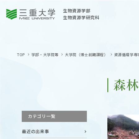
三重大学
生物資源学部
生物資源学研究科
三重大学
生物資源学部
TOP
学部・大学院等
大学院（博士前期課程）
資源循環学専
生物資源学研究科
〒514-8507
三重県津市栗真町屋町1577
森
TEL 059-232-1211（代表）
OPEN
サイトマップ
カテゴリ一覧
オープン
お問い合わせ
最近の出来事
交通案内