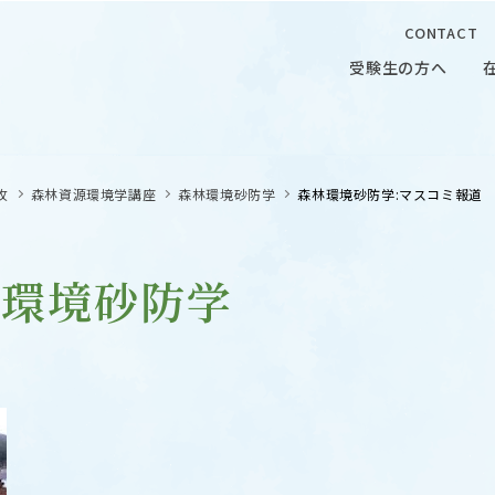
CONTACT
受験生の方へ
受験生の方へ
在学生の
攻
森林資源環境学講座
森林環境砂防学
森林環境砂防学:マスコミ報道
林環境砂防学
 CAMPUS
OUR OPEN LECTURE
キャンパス
学問探求セミナー