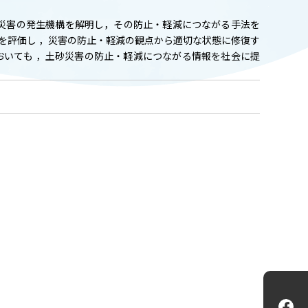
ADMISSION
砂災害の発生機構を解明し，その防止・軽減につながる手法を
入試情報
を評価し ，災害の防止・軽減の観点から適切な状態に修復す
おいても ，土砂災害の防止・軽減につながる情報を社会に提
CAMPUS LIFE
大学生活
FACULTY
教員一覧
ANPIC
ANPIC安否情報システム