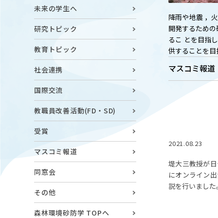
キャンパスマップ
ABOU
未来の学生へ
降雨や地震 ，
ニュース◎
学部概要
開発するための
研究トピック
保護者の方へ
るこ とを目指
RESE
教育トピック
供することを目
研究
Facebook
マスコミ報道
社会連携
X
国際交流
CENT
YouTube
教職員改善活動(FD・SD)
附属教育
受賞
教職員専用（学内）
EVEN
2021.08.23
農学がつなぐミライ
イベント
マスコミ報道
堤大三教授が日
同窓会
にオンライン出
説を行いました
その他
森林環境砂防学 TOPへ