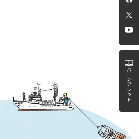
Fa
X
Yo
パンフレット