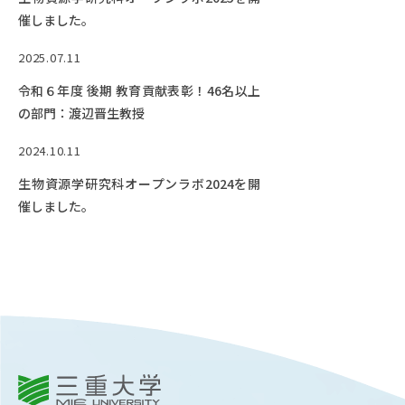
RESEARCH
催しました。
研究
2025.07.11
SOCIAL
社会連携
令和６年度 後期 教育貢献表彰！46名以上
の部門：渡辺晋生教授
CAMPUS LIFE
大学生活
2024.10.11
生物資源学研究科オープンラボ2024を開
催しました。
CENTERS
附属教育研究施設
PAMPHLET
パンフレット
FACULTY
教員一覧
三重大学