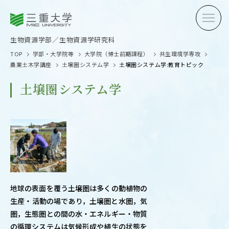
三重大学
三重大学
生物資源学部
生物資源学研究科
生物資源学部／生物資源学研究科
TOP
学部・大学院等
大学院（博士前期課程）
共生環境学専攻
農業土木学講座
土壌圏システム学
土壌圏システム学:教育トピック
土壌圏システム学
受験生の方へ
在学生
卒業生の方へ
企業・
地球の表面を覆う土壌圏は多くの動植物の
OPEN CAMPUS
生産・活動の場であり，土壌圏と水圏，気
オープンキャンパス
圏，生態圏との間の水・エネルギー・物質
の循環システムは気候形成や植生の状態を