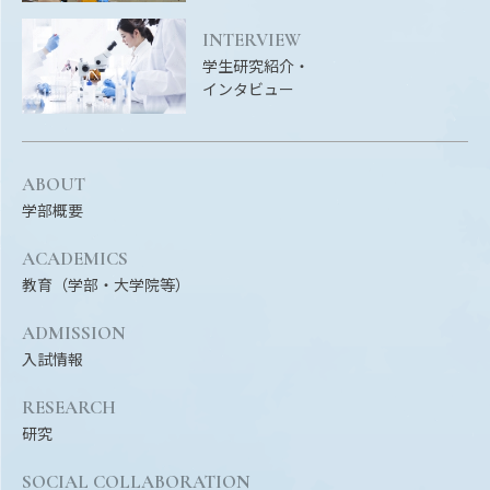
Facebook
X
YouTube
INTERVIEW
〒514-8507
三重県津市栗真町屋町1577
TEL 0
学生研究紹介・
インタビュー
ABOUT
学部概要
ACADEMICS
教育（学部・大学院等）
ADMISSION
© 2023 Mie University
入試情報
RESEARCH
研究
SOCIAL COLLABORATION