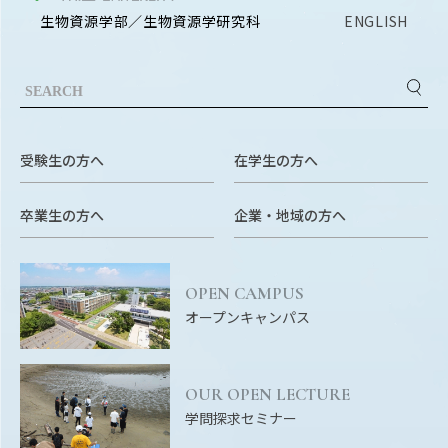
EVENTS
生物資源学部／生物資源学研究科
ENGLISH
イベントカレンダー
BULLETIN
生物資源学研究科紀要
ANPIC
受験生の方へ
在学生の方へ
ANPIC安否情報システム
卒業生の方へ
企業・地域の方へ
サイトマップ
ニュー
お問い合わせ
教職
OPEN CAMPUS
交通案内
農学
オープンキャンパス
キャンパスマップ
保護者の方へ
OUR OPEN LECTURE
学問探求セミナー