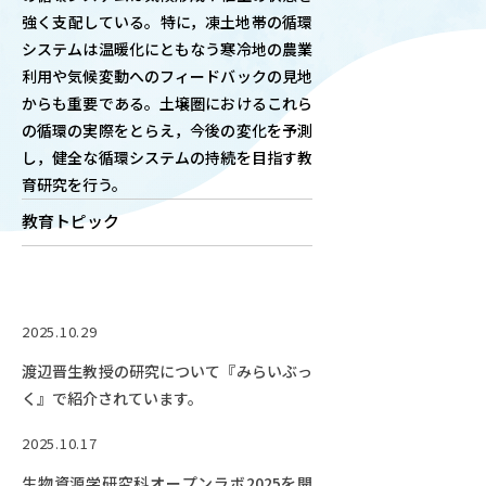
強く支配している。特に，凍土地帯の循環
OUR OPEN LECT
システムは温暖化にともなう寒冷地の農業
学問探求セミナー
利用や気候変動へのフィードバックの見地
からも重要である。土壌圏におけるこれら
INTERVIEW
の循環の実際をとらえ，今後の変化を予測
学生研究紹介・
し，健全な循環システムの持続を目指す教
インタビュー
育研究を行う。
教育トピック
ABOUT
学部概要
2025.10.29
ACADEMICS
教育（学部・大学院等）
渡辺晋生教授の研究について『みらいぶっ
く』で紹介されています。
ADMISSION
入試情報
2025.10.17
生物資源学研究科オープンラボ2025を開