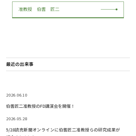
RESEARCH
研究
准教授 伯耆 匠二
SOCIAL
社会連携
CAMPUS LIFE
大学生活
最近の出来事
CENTERS
附属教育研究施設
2026.06.10
PAMPHLET
パンフレット
伯耆匠二准教授のFD講演会を開催！
FACULTY
2026.05.28
教員一覧
5/28読売新聞オンラインに伯耆匠二准教授らの研究成果が