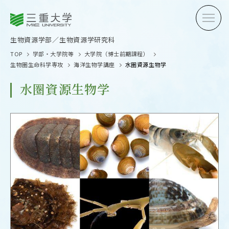
三重大学
三重大学
生物資源学部
生物資源学研究科
生物資源学部／生物資源学研究科
TOP
学部・大学院等
大学院（博士前期課程）
生物圏生命科学専攻
海洋生物学講座
水圏資源生物学
水圏資源生物学
受験生の方へ
在学生
卒業生の方へ
企業・
OPEN CAMPUS
オープンキャンパス