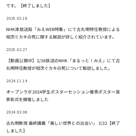
Facebook
X
YouTube
です。【終了しました】
〒514-8507
三重県津市栗真町屋町1577
TEL 0
2025.03.18
NHK津放送局「みえWEB特集」にて古丸明特任教授による
相次ぐカキの死に関する解説が詳しく紹介されています。
2025.02.27
【動画公開中】2/26放送のNHK「まるっと！みえ」にて古
丸明特任教授が相次ぐカキの死について解説しました。
2024.11.14
オープンラボ2024学生ポスターセッション優秀ポスター賞
© 2023 Mie University
表彰式を開催しました
2024.03.08
古丸明教授 最終講義「美しい世界との出会い」 3/22【終了
しました】