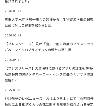
紹介されました。
EVENTS
イベントカレンダー
2026.05.14
BULLETIN
三重大学水産学部一期会の皆様から、生物資源学部の研究
生物資源学研究科紀要
助成に対しご寄附を賜りました。
ANPIC
2026.05.13
ANPIC安否情報システム
【プレスリリース】貝が「歯」で削る海底のプラスチック
ごみ―マイクロプラスチックの新たな発生源―
サイトマップ
ニュー
2025.04.11
お問い合わせ
教職
【プレスリリース】天然海域におけるアサリの食性を解明-
交通案内
農学
珪藻特異的DNAメタバーコーディングに基づくアサリの食
性解析-
キャンパスマップ
保護者の方へ
2025.03.18
3/19放送のNHKニュース「おはよう日本」にて古丸明特任
教授による相次ぐカキの死に関する解説が紹介される予定