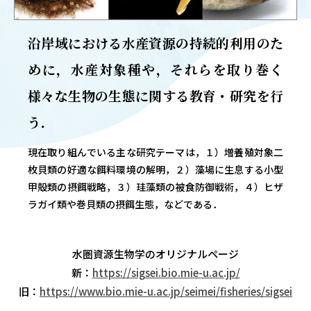
OUR OPEN LECT
学問探求セミナー
沿岸域における水産資源の持続的利用のた
めに，水産対象種や，それらを取り巻く
INTERVIEW
様々な生物の生態に関する教育・研究を行
学生研究紹介・
インタビュー
う．
現在取り組んでいる主な研究テーマは，１）増養殖対象二
枚貝類の好適な餌料環境の解明，２）藻場に生息する小型
ABOUT
甲殻類の摂餌戦略，３）珪藻類の被食防御戦術，４）ヒザ
学部概要
ラガイ類や巻貝類の摂餌生態，などである．
ACADEMICS
教育（学部・大学院等）
水圏資源生物学のオリジナルページ
ADMISSION
新：
https://sigsei.bio.mie-u.ac.jp/
入試情報
旧：
https://www.bio.mie-u.ac.jp/seimei/fisheries/sigsei