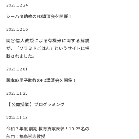
RESEARCH
2025.12.24
研究
シーハタ助教のFD講演会を開催！
SOCIAL
2025.12.16
社会連携
関谷信人教授による有機米に関する解説
CAMPUS LIFE
が、「ソラミドごはん」というサイトに掲
大学生活
載されました。
2025.12.01
CENTERS
藤本麻里子助教のFD講演会を開催！
附属教育研究施設
2025.11.25
PAMPHLET
【 公開授業 】プログラミング
パンフレット
2025.11.13
FACULTY
教員一覧
令和７年度 前期 教育貢献表彰！10-25名の
部門：福島崇志教授