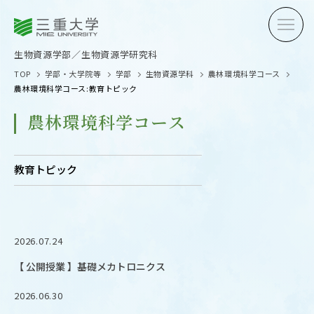
三重大学
三重大学
生物資源学部
生物資源学研究科
生物資源学部／生物資源学研究科
TOP
学部・大学院等
学部
生物資源学科
農林環境科学コース
農林環境科学コース:教育トピック
農林環境科学コース
受験生の方へ
在学生
教育トピック
卒業生の方へ
企業・
2026.07.24
OPEN CAMPUS
【 公開授業 】基礎メカトロニクス
オープンキャンパス
2026.06.30