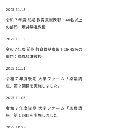
EVENTS
イベントカレンダー
2025.11.13
令和７年度 前期 教育貢献表彰！46名以上
BULLETIN
の部門：坂井勝准教授
生物資源学研究科紀要
2025.11.13
ANPIC
ANPIC安否情報システム
令和７年度 前期 教育貢献表彰！26-45名の
部門：鳥丸猛准教授
2025.11.11
サイトマップ
ニュー
令和７年度後期 大学ファーム「楽農講
お問い合わせ
教職
座」第２回目を実施しました。
交通案内
農学
2025.11.05
キャンパスマップ
保護者の方へ
令和７年度後期 大学ファーム「楽農講
座」第１回目を実施しました。
2025.10.29