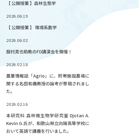
【 公開授業 】森林生態学
OUR OPEN LECT
学問探求セミナー
2026.06.19
【 公開授業 】 環境系数学
INTERVIEW
2026.06.02
学生研究紹介・
インタビュー
股村真也助教のFD講演会を開催！
2026.02.18
農業情報誌「Agrio」に、附帯施設農場に
ABOUT
関する名田和義教授の論考が寄稿されまし
学部概要
た。
ACADEMICS
2026.02.16
教育（学部・大学院等）
本研究科 森林微生物学研究室 Djotan A.
ADMISSION
Kevin G.氏が、和歌山県立向陽高等学校に
入試情報
おいて英語で講義を行いました。