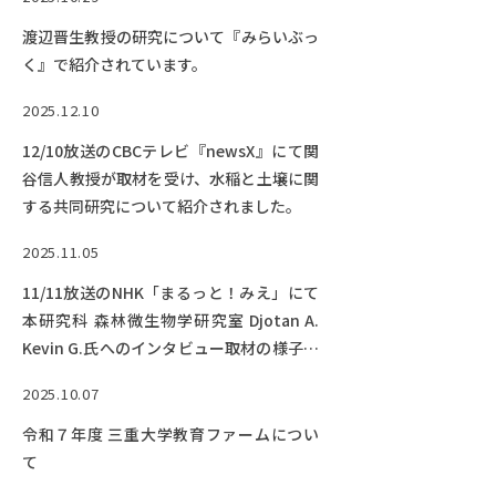
Facebook
X
YouTube
渡辺晋生教授の研究について『みらいぶっ
〒514-8507
三重県津市栗真町屋町1577
TEL 0
く』で紹介されています。
2025.12.10
12/10放送のCBCテレビ『newsX』にて関
谷信人教授が取材を受け、水稲と土壌に関
する共同研究について紹介されました。
2025.11.05
11/11放送のNHK「まるっと！みえ」にて
本研究科 森林微生物学研究室 Djotan A.
© 2023 Mie University
Kevin G.氏へのインタビュー取材の様子が
放映されます！【終了しました】
2025.10.07
令和７年度 三重大学教育ファームについ
て