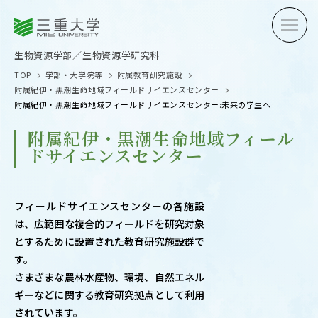
三重大学
三重大学
生物資源学部
生物資源学研究科
生物資源学部／生物資源学研究科
TOP
学部・大学院等
附属教育研究施設
附属紀伊・黒潮生命地域フィールドサイエンスセンター
附属紀伊・黒潮生命地域フィールドサイエンスセンター:未来の学生へ
附属紀伊・黒潮生命地域フィール
ドサイエンスセンター
受験生の方へ
在学生
卒業生の方へ
企業・
フィールドサイエンスセンターの各施設
は、広範囲な複合的フィールドを研究対象
とするために設置された教育研究施設群で
す。
OPEN CAMPUS
さまざまな農林水産物、環境、自然エネル
オープンキャンパス
ギーなどに関する教育研究拠点として利用
されています。