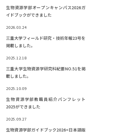
RESEARCH
生物資源学部オープンキャンパス2026ガ
研究
イドブックができました
SOCIAL
2026.03.24
社会連携
三重大学フィールド研究・技術年報23号を
CAMPUS LIFE
掲載しました。
大学生活
2025.12.18
三重大学生物資源学研究科紀要NO.51を掲
CENTERS
載しました。
附属教育研究施設
2025.10.09
PAMPHLET
生物資源学部教職員紹介パンフレット
パンフレット
2025ができました
FACULTY
2025.09.27
教員一覧
生物資源学部ガイドブック2026<日本語版