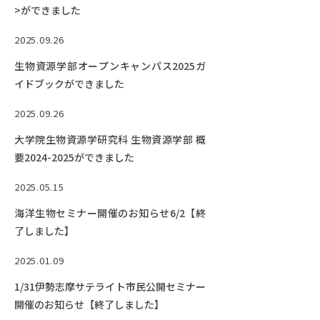
EVENTS
>ができました
イベントカレンダー
2025.09.26
BULLETIN
生物資源学部オープンキャンパス2025ガ
生物資源学研究科紀要
イドブックができました
ANPIC
2025.09.26
ANPIC安否情報システム
大学院生物資源学研究科 生物資源学部 概
要2024-2025ができました
サイトマップ
ニュー
2025.05.15
お問い合わせ
教職
海洋生物セミナー開催のお知らせ6/2【終
交通案内
農学
了しました】
キャンパスマップ
2025.01.09
保護者の方へ
1/31伊勢志摩サテライト市民公開セミナー
開催のお知らせ【終了しました】