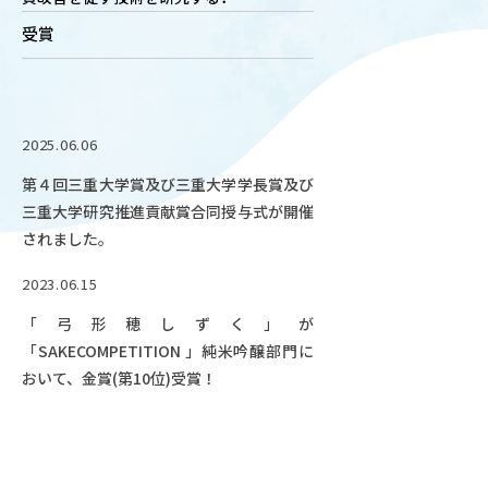
OUR OPEN LECT
受賞
学問探求セミナー
INTERVIEW
2025.06.06
学生研究紹介・
インタビュー
第４回三重大学賞及び三重大学学長賞及び
三重大学研究推進貢献賞合同授与式が開催
されました。
ABOUT
2023.06.15
学部概要
「弓形穂しずく」が
ACADEMICS
「SAKECOMPETITION 」純米吟醸部門に
教育（学部・大学院等）
おいて、金賞(第10位)受賞！
ADMISSION
入試情報