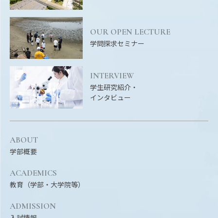
EVENTS
イベントカレンダー
OUR OPEN LECTURE
BULLETIN
学問探求セミナー
生物資源学研究科紀要
ANPIC
INTERVIEW
ANPIC安否情報システム
学生研究紹介・
インタビュー
サイトマップ
ニュー
お問い合わせ
教職
ABOUT
学部概要
交通案内
農学
キャンパスマップ
ACADEMICS
保護者の方へ
教育（学部・大学院等）
ADMISSION
入試情報