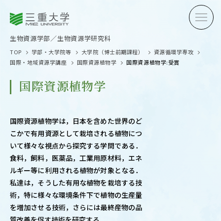
三重大学
三重大学
生物資源学部
生物資源学研究科
生物資源学部／生物資源学研究科
TOP
学部・大学院等
大学院（博士前期課程）
資源循環学専攻
国際・地域資源学講座
国際資源植物学
国際資源植物学:受賞
国際資源植物学
受験生の方へ
在学生
国際資源植物学は，日本を含めた世界のど
こかで有用資源として栽培される植物につ
卒業生の方へ
企業・
いて様々な視点から探究する学問である．
食料，飼料，医薬品，工業用原材料，エネ
ルギー等に利用される植物が対象となる．
私達は，そうした有用な植物を栽培する技
OPEN CAMPUS
術，特に様々な環境条件下で植物の生産量
オープンキャンパス
を増加させる技術，さらには最終産物の品
質改善を促す技術を研究する．