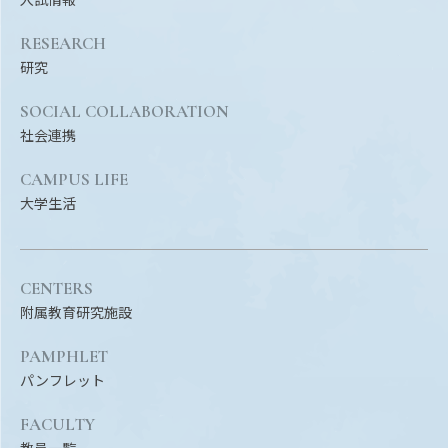
Facebook
X
YouTube
RESEARCH
〒514-8507
三重県津市栗真町屋町1577
TEL 0
研究
SOCIAL COLLABORATION
社会連携
CAMPUS LIFE
大学生活
CENTERS
附属教育研究施設
© 2023 Mie University
PAMPHLET
パンフレット
FACULTY
教員一覧