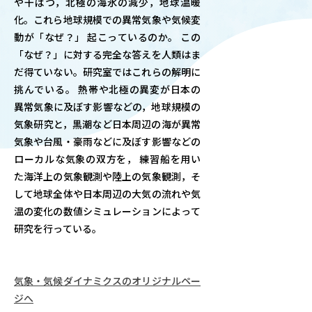
や干ばつ，北極の海氷の減少，地球温暖
OUR OPEN LECT
化。これら地球規模での異常気象や気候変
学問探求セミナー
動が「なぜ？」 起こっているのか。 この
「なぜ？」に対する完全な答えを人類はま
だ得ていない。研究室ではこれらの解明に
INTERVIEW
挑んでいる。 熱帯や北極の異変が日本の
学生研究紹介・
異常気象に及ぼす影響などの，地球規模の
インタビュー
気象研究と，黒潮など日本周辺の海が異常
気象や台風・豪雨などに及ぼす影響などの
ローカルな気象の双方を， 練習船を用い
ABOUT
た海洋上の気象観測や陸上の気象観測，そ
学部概要
して地球全体や日本周辺の大気の流れや気
温の変化の数値シミュレーションによって
ACADEMICS
研究を行っている。
教育（学部・大学院等）
ADMISSION
気象・気候ダイナミクスのオリジナルペー
入試情報
ジへ