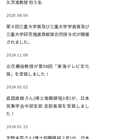
EVENTS
久次准教授 他５名
イベントカレンダー
2025.06.06
BULLETIN
第４回三重大学賞及び三重大学学長賞及び
生物資源学研究科紀要
三重大学研究推進貢献賞合同授与式が開催
されました。
ANPIC
ANPIC安否情報システム
2024.11.08
立花義裕教授が第56回「東海テレビ文化
賞」を受賞しました！
サイトマップ
ニュー
お問い合わせ
教職
2024.05.02
交通案内
農学
森田直樹さん(博士後期課程3年)が、日本
気象学会中部支部 支部長賞を受賞しまし
キャンパスマップ
た！
保護者の方へ
2024.01.23
天野未空さん(博士前期課程２年)が、日本