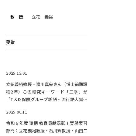
RESEARCH
研究
教 授
立花 義裕
SOCIAL
社会連携
受賞
CAMPUS LIFE
大学生活
2025.12.01
CENTERS
附属教育研究施設
立花義裕教授・滝川真央さん（博士前期課
程2年）らの研究キーワード「二季」が
PAMPHLET
「T＆D 保険グループ新語・流行語大賞」
パンフレット
TOP10選出！
2025.06.11
FACULTY
令和６年度 後期 教育貢献表彰！実験実習
教員一覧
部門：立花義裕教授・石川輝教授・山田二