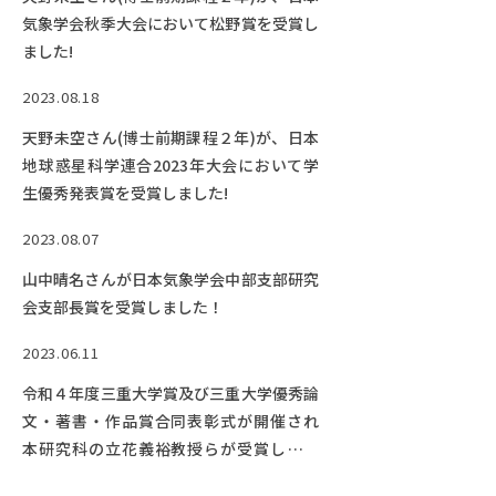
Facebook
X
YouTube
気象学会秋季大会において松野賞を受賞し
ました!
〒514-8507
三重県津市栗真町屋町1577
TEL 0
2023.08.18
天野未空さん(博士前期課程２年)が、日本
地球惑星科学連合2023年大会において学
生優秀発表賞を受賞しました!
2023.08.07
山中晴名さんが日本気象学会中部支部研究
会支部長賞を受賞しました！
© 2023 Mie University
2023.06.11
令和４年度三重大学賞及び三重大学優秀論
文・著書・作品賞合同表彰式が開催され
本研究科の立花義裕教授らが受賞しまし
た。