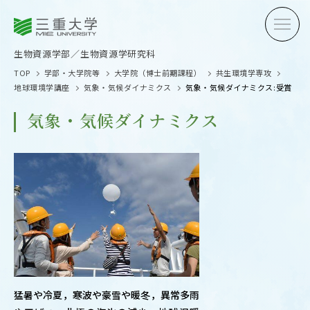
三重大学
三重大学
生物資源学部
生物資源学研究科
生物資源学部／生物資源学研究科
TOP
学部・大学院等
大学院（博士前期課程）
共生環境学専攻
地球環境学講座
気象・気候ダイナミクス
気象・気候ダイナミクス:受賞
気象・気候ダイナミクス
受験生の方へ
在学生
卒業生の方へ
企業・
OPEN CAMPUS
オープンキャンパス
猛暑や冷夏，寒波や豪雪や暖冬，異常多雨