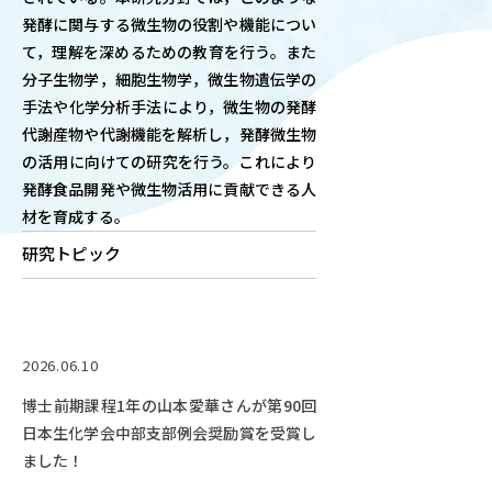
発酵に関与する微生物の役割や機能につい
OUR OPEN LECT
て，理解を深めるための教育を行う。また
学問探求セミナー
分子生物学，細胞生物学，微生物遺伝学の
手法や化学分析手法により，微生物の発酵
INTERVIEW
代謝産物や代謝機能を解析し，発酵微生物
学生研究紹介・
の活用に向けての研究を行う。これにより
インタビュー
発酵食品開発や微生物活用に貢献できる人
材を育成する。
研究トピック
ABOUT
学部概要
ACADEMICS
2026.06.10
教育（学部・大学院等）
博士前期課程1年の山本愛華さんが第90回
ADMISSION
日本生化学会中部支部例会奨励賞を受賞し
入試情報
ました！