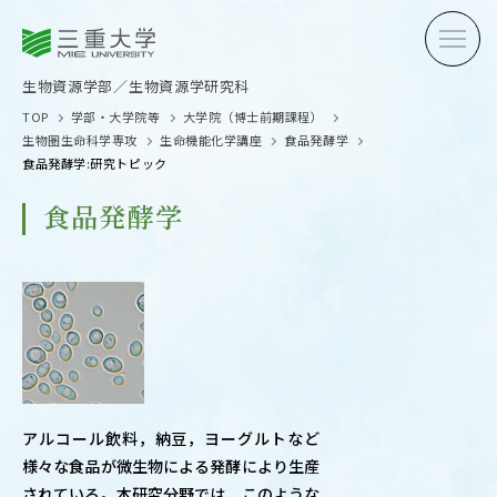
三重大学
三重大学
生物資源学部
生物資源学研究科
生物資源学部／生物資源学研究科
TOP
学部・大学院等
大学院（博士前期課程）
生物圏生命科学専攻
生命機能化学講座
食品発酵学
食品発酵学:研究トピック
食品発酵学
受験生の方へ
在学生
卒業生の方へ
企業・
OPEN CAMPUS
アルコール飲料，納豆，ヨーグルトなど
オープンキャンパス
様々な食品が微生物による発酵により生産
されている。本研究分野では，このような