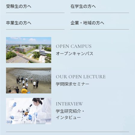
Facebook
X
YouTube
受験生の方へ
在学生の方へ
〒514-8507
三重県津市栗真町屋町1577
TEL 0
卒業生の方へ
企業・地域の方へ
OPEN CAMPUS
オープンキャンパス
OUR OPEN LECTURE
学問探求セミナー
© 2023 Mie University
INTERVIEW
学生研究紹介・
インタビュー