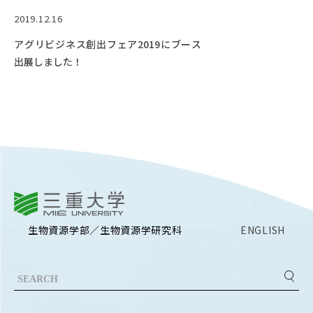
EVENTS
2019.12.16
イベントカレンダー
アグリビジネス創出フェア2019にブース
BULLETIN
出展しました！
生物資源学研究科紀要
ANPIC
ANPIC安否情報システム
サイトマップ
ニュー
お問い合わせ
教職
三重大学
交通案内
農学
生物資源学部／生物資源学研究科
ENGLISH
キャンパスマップ
保護者の方へ