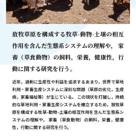
OUR OPEN LECT
学問探求セミナー
放牧草原を構成する牧草-動物-土壌の相互
INTERVIEW
学生研究紹介・
作用を含んだ生態系システムの理解や， 家
インタビュー
畜（草食動物）の飼料，栄養，健康性，行
動に関する研究を行う。
ABOUT
近年，過剰に生産性や利益を追求するあまり，世界で草地
学部概要
利用・家畜生産システムに深刻な問題（草原の劣化，生産
ACADEMICS
病，家畜福祉等）が生じている。 この現状を打破し，持続
教育（学部・大学院等）
的な草地利用・家畜生産システムを確立するため，放牧草
原を構成する牧草-動物-土壌の相互作用を含んだ生態系シ
ADMISSION
ステムの理解や， 家畜（草食動物）の飼料，栄養，健康
入試情報
性，行動に関する研究を行う。