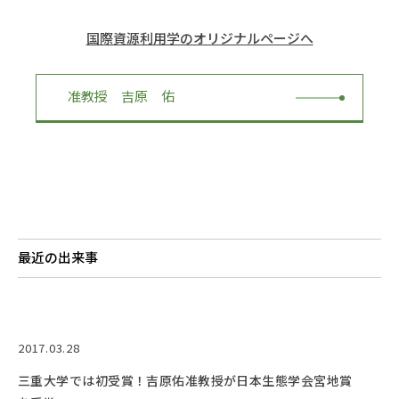
RESEARCH
研究
国際資源利用学のオリジナルページへ
SOCIAL
社会連携
准教授 吉原 佑
CAMPUS LIFE
大学生活
CENTERS
附属教育研究施設
最近の出来事
PAMPHLET
パンフレット
FACULTY
2017.03.28
教員一覧
三重大学では初受賞！吉原佑准教授が日本生態学会宮地賞