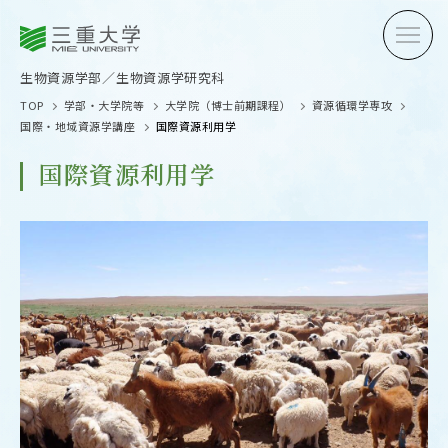
三重大学
三重大学
生物資源学部
生物資源学研究科
生物資源学部／生物資源学研究科
TOP
学部・大学院等
大学院（博士前期課程）
資源循環学専攻
国際・地域資源学講座
国際資源利用学
国際資源利用学
受験生の方へ
在学生
卒業生の方へ
企業・
OPEN CAMPUS
オープンキャンパス