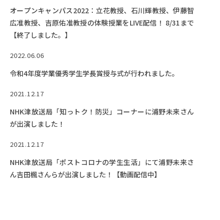
Facebook
X
YouTube
オープンキャンパス2022：立花教授、石川輝教授、伊藤智
広准教授、吉原佑准教授の体験授業をLIVE配信！ 8/31まで
〒514-8507
三重県津市栗真町屋町1577
TEL 0
【終了しました。】
2022.06.06
令和4年度学業優秀学生学長賞授与式が行われました。
2021.12.17
NHK津放送局「知っトク！防災」コーナーに浦野未来さん
が出演しました！
2021.12.17
© 2023 Mie University
NHK津放送局「ポストコロナの学生生活」にて浦野未来さ
ん吉田楓さんらが出演しました！【動画配信中】