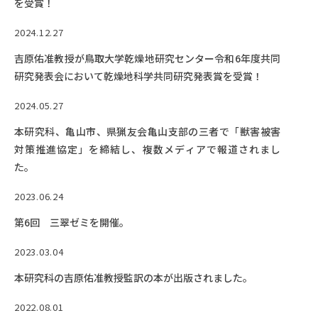
を受賞！
EVENTS
イベントカレンダー
2024.12.27
BULLETIN
吉原佑准教授が鳥取大学乾燥地研究センター令和6年度共同
生物資源学研究科紀要
研究発表会において乾燥地科学共同研究発表賞を受賞！
ANPIC
2024.05.27
ANPIC安否情報システム
本研究科、亀山市、県猟友会亀山支部の三者で「獣害被害
対策推進協定」を締結し、複数メディアで報道されまし
た。
サイトマップ
ニュー
2023.06.24
お問い合わせ
教職
交通案内
農学
第6回 三翠ゼミを開催。
キャンパスマップ
2023.03.04
保護者の方へ
本研究科の吉原佑准教授監訳の本が出版されました。
2022.08.01