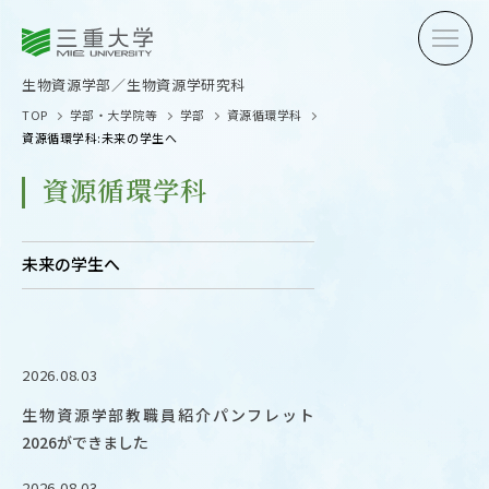
三重大学
三重大学
生物資源学部
生物資源学研究科
生物資源学部／生物資源学研究科
TOP
学部・大学院等
学部
資源循環学科
資源循環学科:未来の学生へ
資源循環学科
受験生の方へ
在学生
未来の学生へ
卒業生の方へ
企業・
2026.08.03
OPEN CAMPUS
生物資源学部教職員紹介パンフレット
オープンキャンパス
2026ができました
2026.08.03