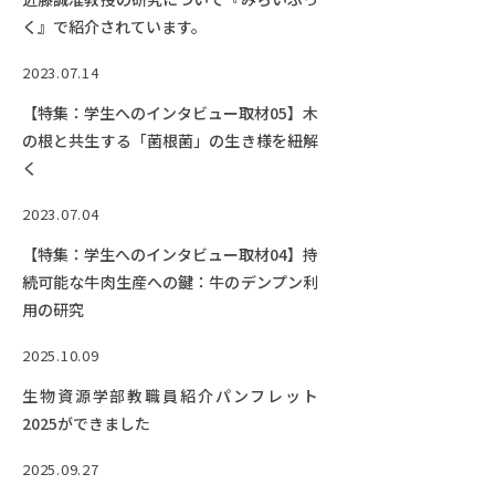
RESEARCH
く』で紹介されています。
研究
2023.07.14
SOCIAL
社会連携
【特集：学生へのインタビュー取材05】木
の根と共生する「菌根菌」の生き様を紐解
CAMPUS LIFE
く
大学生活
2023.07.04
【特集：学生へのインタビュー取材04】持
CENTERS
続可能な牛肉生産への鍵：牛のデンプン利
附属教育研究施設
用の研究
PAMPHLET
2025.10.09
パンフレット
生物資源学部教職員紹介パンフレット
2025ができました
FACULTY
教員一覧
2025.09.27