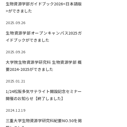
EVENTS
生物資源学部ガイドブック2026<日本語版
イベントカレンダー
>ができました
BULLETIN
2025.09.26
生物資源学研究科紀要
生物資源学部オープンキャンパス2025ガ
イドブックができました
ANPIC
ANPIC安否情報システム
2025.09.26
大学院生物資源学研究科 生物資源学部 概
要2024-2025ができました
サイトマップ
ニュー
お問い合わせ
教職
2025.01.21
交通案内
農学
1/24松阪多気サテライト開設記念セミナー
キャンパスマップ
開催のお知らせ【終了しました】
保護者の方へ
2024.12.19
三重大学生物資源学研究科紀要NO.50を掲