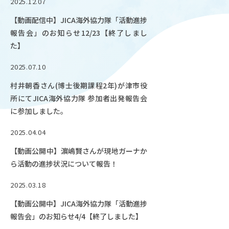
2025.12.07
OUR OPEN LECT
【動画配信中】JICA海外協力隊「活動進捗
学問探求セミナー
報告会」のお知らせ12/23【終了しまし
た】
INTERVIEW
2025.07.10
学生研究紹介・
インタビュー
村井朝香さん(博士後期課程2年)が津市役
所にてJICA海外協力隊 参加者出発報告会
に参加しました。
ABOUT
2025.04.04
学部概要
【動画公開中】濵嶋賢さんが現地ガーナか
ACADEMICS
ら活動の進捗状況について報告！
教育（学部・大学院等）
2025.03.18
ADMISSION
【動画公開中】JICA海外協力隊「活動進捗
入試情報
報告会」のお知らせ4/4【終了しました】