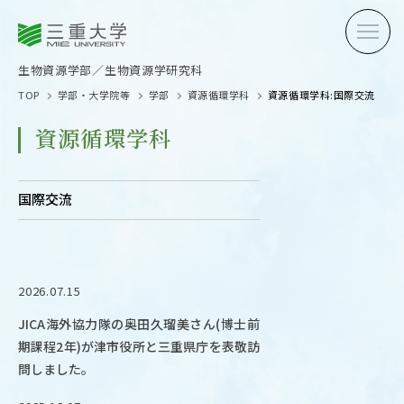
三重大学
三重大学
生物資源学部
生物資源学研究科
生物資源学部／生物資源学研究科
TOP
学部・大学院等
学部
資源循環学科
資源循環学科:国際交流
資源循環学科
国際交流
受験生の方へ
在学生
卒業生の方へ
企業・
2026.07.15
JICA海外協力隊の奥田久瑠美さん(博士前
OPEN CAMPUS
期課程2年)が津市役所と三重県庁を表敬訪
オープンキャンパス
問しました。