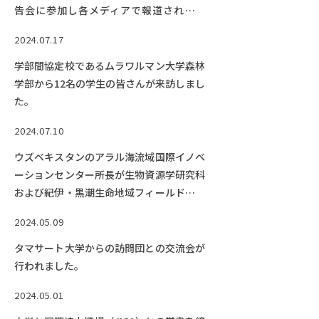
EVENTS
告会に参加し各メディアで報道されまし
イベントカレンダー
た。
2024.07.17
BULLETIN
学部間協定校であるムラワルマン大学森林
生物資源学研究科紀要
学部から12名の学生の皆さんが来訪しまし
ANPIC
た。
ANPIC安否情報システム
2024.07.10
ウズベキスタンのアラル海流域国際イノベ
ーションセンター所長が生物資源学研究科
サイトマップ
ニュー
および紀伊・黒潮生命地域フィールドサイ
お問い合わせ
教職
エンスセンター附帯施設農場を訪問しまし
交通案内
農学
2024.05.09
た。
キャンパスマップ
タマサート大学からの訪問団との交流会が
行われました。
保護者の方へ
2024.05.01