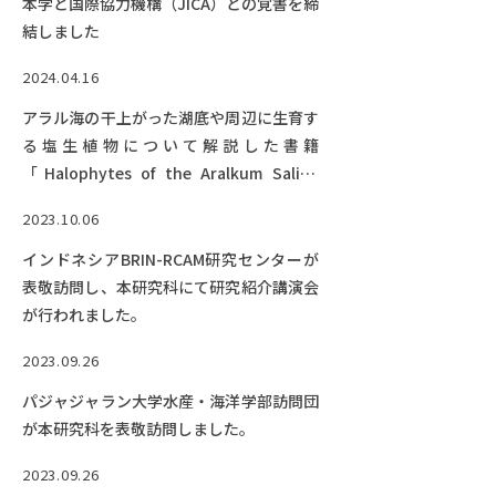
Facebook
X
YouTube
本学と国際協力機構（JICA）との覚書を締
結しました
〒514-8507
三重県津市栗真町屋町1577
TEL 0
2024.04.16
アラル海の干上がった湖底や周辺に生育す
る塩生植物について解説した書籍
「Halophytes of the Aralkum Saline
Desert and Adjacent Drylands」を出版
2023.10.06
しました。
インドネシアBRIN-RCAM研究センターが
表敬訪問し、本研究科にて研究紹介講演会
が行われました。
© 2023 Mie University
2023.09.26
パジャジャラン大学水産・海洋学部訪問団
が本研究科を表敬訪問しました。
2023.09.26