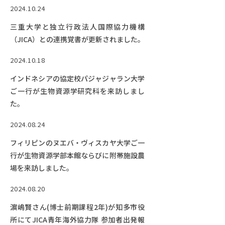
RESEARCH
2024.10.24
研究
三重大学と独立行政法人国際協力機構
SOCIAL
（JICA）との連携覚書が更新されました。
社会連携
2024.10.18
CAMPUS LIFE
インドネシアの協定校パジャジャラン大学
大学生活
ご一行が生物資源学研究科を来訪しまし
た。
2024.08.24
CENTERS
附属教育研究施設
フィリピンのヌエバ・ヴィスカヤ大学ご一
行が生物資源学部本館ならびに附帯施設農
PAMPHLET
場を来訪しました。
パンフレット
2024.08.20
FACULTY
教員一覧
濵嶋賢さん(博士前期課程2年)が知多市役
所にてJICA青年海外協力隊 参加者出発報