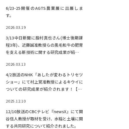
6/23-25開催のAGTS農業展に出展しま
す。
2026.03.19
3/13中日新聞に股村真也さん(博士後期課
程3年)、近藤誠准教授らの黒毛和牛の肥育
を支える新技術に関する研究成果が紹介さ
れました。
2026.03.13
4/2放送のNHK「あしたが変わるトリセツ
ショー」にて村上覚准教授によるキウイに
ついての研究成果が紹介されます！【TV
放映終了しました】
2025.12.10
12/10放送のCBCテレビ『newsX』にて関
谷信人教授が取材を受け、水稲と土壌に関
する共同研究について紹介されました。