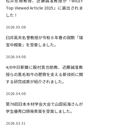
松井宏樹教授、近藤誠准教授が『WILEY
Facebook
X
YouTube
Top Viewed Article 2025』に選出されま
〒514-8507
三重県津市栗真町屋町1577
TEL 0
した！
2026.05.08
臼井英夫名誉教授が令和８年春の叙勲「瑞
宝中綬章」を受章しました。
2026.04.08
4/8中日新聞に股村真也助教、近藤誠准教
授らの黒毛和牛の肥育を支える新技術に関
する研究成果が紹介されました。
© 2023 Mie University
2026.04.08
第76回日本木材学会大会で山田拓海さんが
学生優秀口頭発表賞を受賞しました。
2026.03.31