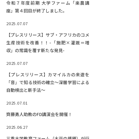
令和７年度前期 大学ファーム「楽農講
座」第４回目が終了しました。
2025.07.07
【プレスリリース】サブ・アフリカのコメ
生産技術を改善！！-「施肥×灌漑＝増
収」の常識を覆す新たな発見-
2025.07.07
【プレスリリース】カマイルカの来遊を
「音」で知る技術の確立～深層学習による
自動検出と新手法～
2025.07.01
齊藤勇人助教のFD講演会を開催！
2025.06.27
三重大学教育ファーム（大豆の播種）が行