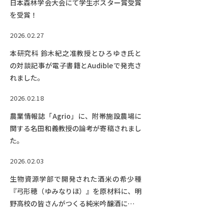
日本森林学会大会にて学生ポスター賞受賞
を受賞！
2026.02.27
本研究科 鈴木紀之准教授とひろゆき氏と
の対談記事が電子書籍とAudibleで発売さ
れました。
2026.02.18
農業情報誌「Agrio」に、附帯施設農場に
関する名田和義教授の論考が寄稿されまし
た。
2026.02.03
生物資源学部で開発された酒米の希少種
『弓形穂（ゆみなりほ）』を原材料に、明
野高校の皆さんがつくる純米吟醸酒につい
て中日新聞に掲載されました。