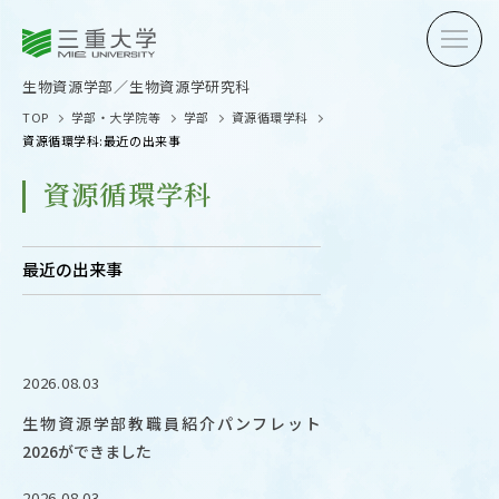
三重大学
三重大学
生物資源学部
生物資源学研究科
生物資源学部／生物資源学研究科
TOP
学部・大学院等
学部
資源循環学科
資源循環学科:最近の出来事
資源循環学科
受験生の方へ
在学生
最近の出来事
卒業生の方へ
企業・
2026.08.03
OPEN CAMPUS
生物資源学部教職員紹介パンフレット
オープンキャンパス
2026ができました
2026.08.03