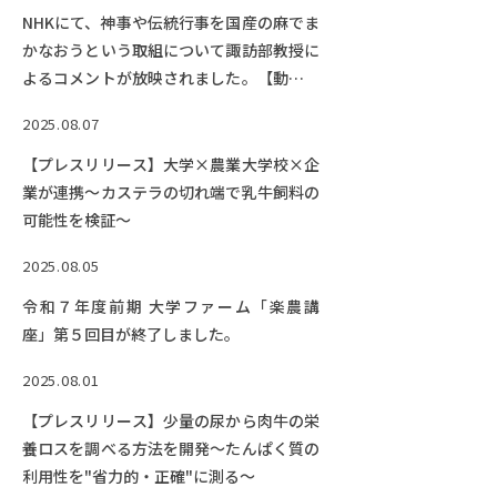
NHKにて、神事や伝統行事を国産の麻でま
かなおうという取組について諏訪部教授に
よるコメントが放映されました。【動画配
信中】
2025.08.07
【プレスリリース】大学×農業大学校×企
業が連携～カステラの切れ端で乳牛飼料の
可能性を検証～
2025.08.05
令和７年度前期 大学ファーム「楽農講
座」第５回目が終了しました。
2025.08.01
【プレスリリース】少量の尿から肉牛の栄
養ロスを調べる方法を開発～たんぱく質の
利用性を"省力的・正確"に測る～