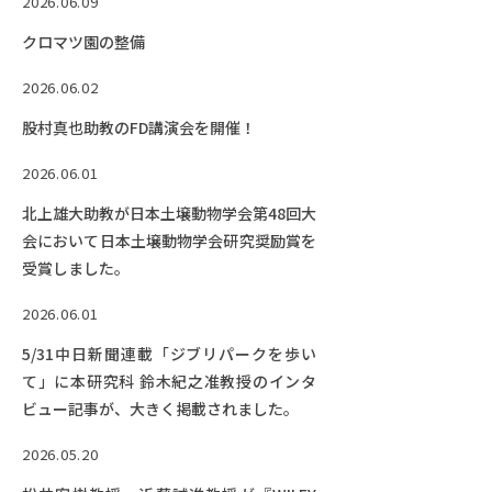
2026.06.09
EVENTS
イベントカレンダー
クロマツ園の整備
BULLETIN
2026.06.02
生物資源学研究科紀要
股村真也助教のFD講演会を開催！
ANPIC
2026.06.01
ANPIC安否情報システム
北上雄大助教が日本土壌動物学会第48回大
会において日本土壌動物学会研究奨励賞を
受賞しました。
サイトマップ
ニュー
お問い合わせ
教職
2026.06.01
交通案内
農学
5/31中日新聞連載「ジブリパークを歩い
キャンパスマップ
て」に本研究科 鈴木紀之准教授のインタ
ビュー記事が、大きく掲載されました。
保護者の方へ
2026.05.20