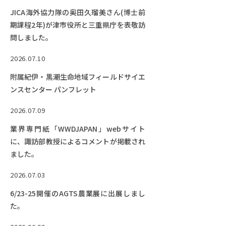
RESEARCH
JICA海外協力隊の奥田久瑠美さん(博士前
研究
期課程2年)が津市役所と三重県庁を表敬訪
SOCIAL
問しました。
社会連携
2026.07.10
CAMPUS LIFE
附属紀伊・黒潮生命地域フィールドサイエ
大学生活
ンスセンター パンフレット
2026.07.09
CENTERS
業界専門紙「WWDJAPAN」webサイト
附属教育研究施設
に、諏訪部教授によるコメントが掲載され
ました。
PAMPHLET
パンフレット
2026.07.03
6/23-25開催のAGTS農業展に出展しまし
FACULTY
た。
教員一覧