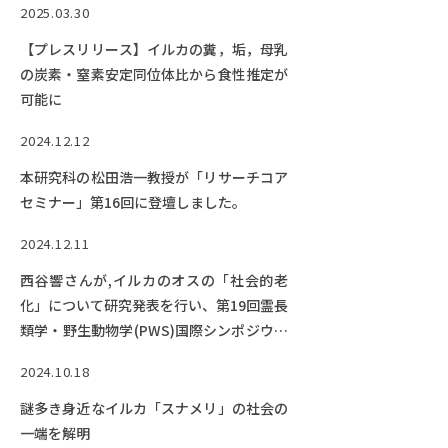
Facebook
X
YouTube
2025.03.30
〒514-8507
三重県津市栗真町屋町1577
TEL 0
【プレスリリース】イルカの糞，垢，母乳
の炭素・窒素安定同位体比から食性推定が
可能に
2024.12.12
本研究科の松田浩一教授が「リサーチコア
セミナー」第16回に登壇しました。
2024.12.11
西谷響さんが,イルカのオスの「社会的老
化」について研究発表を行い、第19回霊長
© 2023 Mie University
類学・野生動物学(PWS)国際シンポジウム
にてポスター賞2位を受賞!
2024.10.18
謎多き身近なイルカ「スナメリ」の社会の
一端を解明