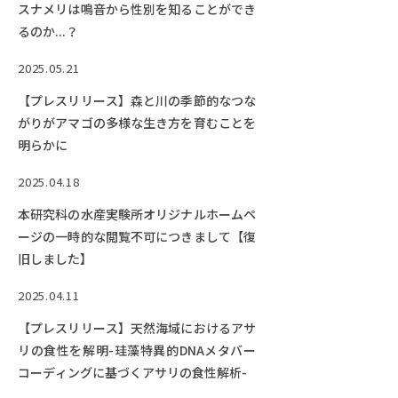
EVENTS
スナメリは鳴音から性別を知ることができ
イベントカレンダー
るのか...？
BULLETIN
2025.05.21
生物資源学研究科紀要
【プレスリリース】森と川の季節的なつな
がりがアマゴの多様な生き方を育むことを
ANPIC
明らかに
ANPIC安否情報システム
2025.04.18
本研究科の水産実験所オリジナルホームペ
サイトマップ
ニュー
ージの一時的な閲覧不可につきまして【復
お問い合わせ
教職
旧しました】
交通案内
農学
2025.04.11
キャンパスマップ
【プレスリリース】天然海域におけるアサ
保護者の方へ
リの食性を解明-珪藻特異的DNAメタバー
コーディングに基づくアサリの食性解析-