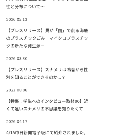
RESEARCH
性と分布について～
研究
2026.05.13
SOCIAL
社会連携
【プレスリリース】貝が「歯」で削る海底
のプラスチックごみ―マイクロプラスチッ
CAMPUS LIFE
クの新たな発生源―
大学生活
2026.03.30
【プレスリリース】スナメリは鳴音から性
CENTERS
別を知ることができるのか...？
附属教育研究施設
2023.08.08
PAMPHLET
【特集：学生へのインタビュー取材06】近
パンフレット
くて遠いスナメリの不思議を知りたくて
FACULTY
2026.04.17
教員一覧
4/15中日新聞電子版にて紹介されました。