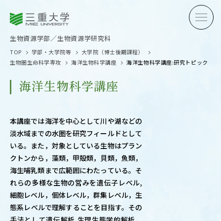
三重大学
三重大学
生物資源学部
生物資源学研究科
生物資源学部／生物資源学研究科
TOP
学部・大学院等
大学院（博士後期課程）
生物圏生命科学専攻
海洋生物科学講座
海洋生物科学講座:研究トピック
海洋生物科学講座
受験生の方へ
在学生
本講座では海洋を中心として川や湖などの
淡水域までの水圏を研究フィールドとして
卒業生の方へ
企業・
いる。また，対象としている生物はプラン
クトンから，藻類，甲殻類，貝類，魚類，
海生哺乳類まで広範囲にわたっている。そ
れらの多様な生物の営みを遺伝子レベル,
OPEN CAMPUS
細胞レベル，個体レベル，群集レベル，生
オープンキャンパス
態系レベルで理解することを目指す。その
手法として遺伝解析,生理生態学的解析，