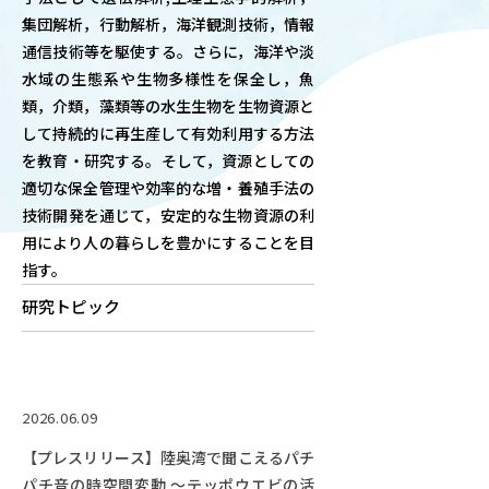
集団解析，行動解析，海洋観測技術，情報
OUR OPEN LECT
通信技術等を駆使する。さらに，海洋や淡
学問探求セミナー
水域の生態系や生物多様性を保全し，魚
類，介類，藻類等の水生生物を生物資源と
INTERVIEW
して持続的に再生産して有効利用する方法
学生研究紹介・
を教育・研究する。そして，資源としての
インタビュー
適切な保全管理や効率的な増・養殖手法の
技術開発を通じて，安定的な生物資源の利
用により人の暮らしを豊かにすることを目
指す。
ABOUT
学部概要
研究トピック
ACADEMICS
教育（学部・大学院等）
2026.06.09
ADMISSION
入試情報
【プレスリリース】陸奥湾で聞こえるパチ
パチ音の時空間変動 ～テッポウエビの活