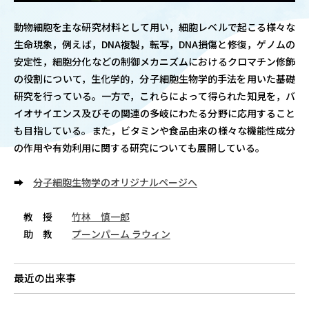
OUR OPEN LECT
動物細胞を主な研究材料として用い，細胞レベルで起こる様々な
学問探求セミナー
生命現象，例えば，DNA複製，転写，DNA損傷と修復，ゲノムの
安定性，細胞分化などの制御メカニズムにおけるクロマチン修飾
の役割について，生化学的，分子細胞生物学的手法を用いた基礎
INTERVIEW
研究を行っている。一方で，これらによって得られた知見を，バ
学生研究紹介・
インタビュー
イオサイエンス及びその関連の多岐にわたる分野に応用すること
も目指している。また，ビタミンや食品由来の様々な機能性成分
の作用や有効利用に関する研究についても展開している。
ABOUT
➡
分子細胞生物学のオリジナルページへ
学部概要
教 授
竹林 慎一郎
ACADEMICS
助 教
プーンパーム ラウィン
教育（学部・大学院等）
ADMISSION
最近の出来事
入試情報