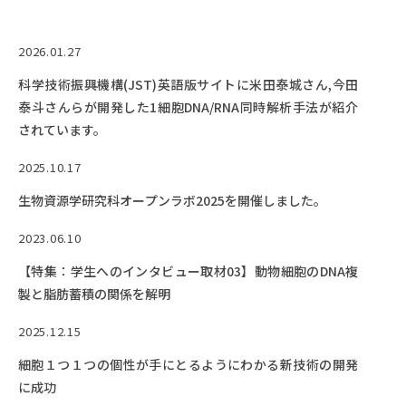
RESEARCH
研究
2026.01.27
SOCIAL
科学技術振興機構(JST)英語版サイトに米田泰城さん,今田
社会連携
泰斗さんらが開発した1細胞DNA/RNA同時解析手法が紹介
CAMPUS LIFE
されています。
大学生活
2025.10.17
生物資源学研究科オープンラボ2025を開催しました。
CENTERS
2023.06.10
附属教育研究施設
【特集：学生へのインタビュー取材03】動物細胞のDNA複
PAMPHLET
製と脂肪蓄積の関係を解明
パンフレット
2025.12.15
FACULTY
細胞１つ１つの個性が手にとるようにわかる新技術の開発
教員一覧
に成功