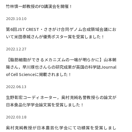
Facebook
X
YouTube
竹林慎一郎教授のFD講演会を開催！
〒514-8507
三重県津市栗真町屋町1577
TEL 0
2023.10.10
第6回JST CREST・さきがけ合同ゲノム合成領域会議にお
いて米田泰城さんが優秀ポスター賞を受賞しました！
2022.12.27
【脂肪細胞ができるメカニズムの一端が明らかに】山本朝
陽さん，早川琢也さんらの研究成果が英国の科学誌Journal
of Cell Scienceに掲載されました！
2022.06.13
© 2023 Mie University
生野彰宏コーディネーター，奥村克純名誉教授らの論文が
日本食品化学学会論文賞を受賞しました！
2022.03.18
奥村克純教授が日本農芸化学会にて功績賞を受賞しまし