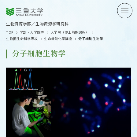
三重大学
三重大学
生物資源学部
生物資源学研究科
生物資源学部／生物資源学研究科
TOP
学部・大学院等
大学院（博士前期課程）
生物圏生命科学専攻
生命機能化学講座
分子細胞生物学
分子細胞生物学
受験生の方へ
在学生
卒業生の方へ
企業・
OPEN CAMPUS
オープンキャンパス