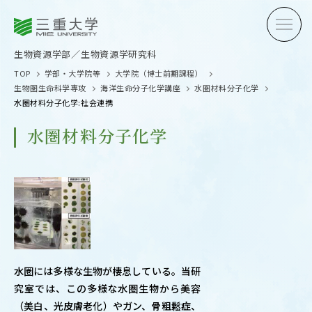
三重大学
三重大学
生物資源学部
生物資源学研究科
生物資源学部／生物資源学研究科
TOP
学部・大学院等
大学院（博士前期課程）
生物圏生命科学専攻
海洋生命分子化学講座
水圏材料分子化学
水圏材料分子化学:社会連携
水圏材料分子化学
受験生の方へ
在学生
卒業生の方へ
企業・
OPEN CAMPUS
水圏には多様な生物が棲息している。当研
オープンキャンパス
究室では、この多様な水圏生物から美容
（美白、光皮膚老化）やガン、骨粗鬆症、