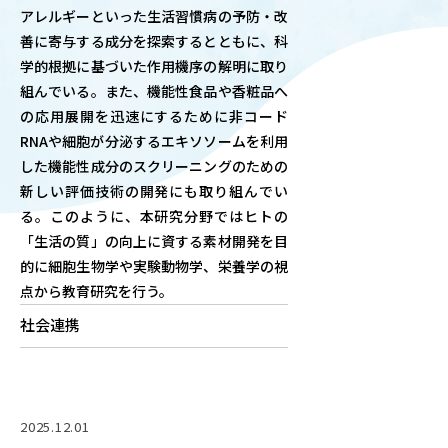
アレルギーといった生活習慣病の予防・改
OUR OPEN LECT
善に寄与する成分を探索するとともに、科
学問探求セミナー
学的根拠に基づいた作用機序の解明に取り
組んでいる。また、機能性食品や香粧品へ
の応用展開を迅速にするために非コード
INTERVIEW
RNAや細胞が分泌するエキソソームを利用
学生研究紹介・
インタビュー
した機能性成分のスクリーニングのための
新しい評価技術の開発にも取り組んでい
る。このように、本研究分野ではヒトの
「生活の質」の向上に資する素材開発を目
ABOUT
的に細胞生物学や実験動物学、栄養学の視
学部概要
点から教育研究を行う。
ACADEMICS
社会連携
教育（学部・大学院等）
ADMISSION
入試情報
2025.12.01