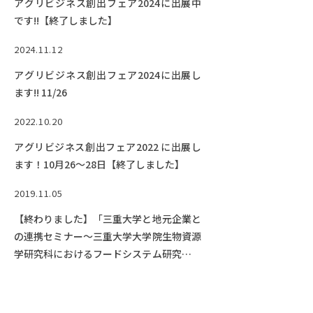
アグリビジネス創出フェア2024に出展中
EVENTS
です!!【終了しました】
イベントカレンダー
2024.11.12
BULLETIN
生物資源学研究科紀要
アグリビジネス創出フェア2024に出展し
ます!! 11/26
ANPIC
ANPIC安否情報システム
2022.10.20
アグリビジネス創出フェア2022 に出展し
ます！10月26～28日【終了しました】
サイトマップ
ニュー
2019.11.05
お問い合わせ
教職
交通案内
農学
【終わりました】「三重大学と地元企業と
の連携セミナー～三重大学大学院生物資源
キャンパスマップ
学研究科におけるフードシステム研究～」
保護者の方へ
を開催！