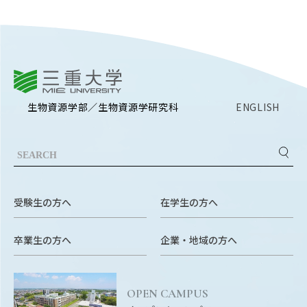
Facebook
X
YouTube
〒514-8507
三重県津市栗真町屋町1577
TEL 0
三重大学
生物資源学部／生物資源学研究科
ENGLISH
受験生の方へ
在学生の方へ
© 2023 Mie University
卒業生の方へ
企業・地域の方へ
OPEN CAMPUS