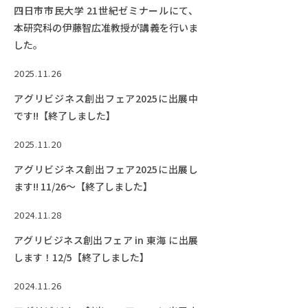
RESEARCH
四日市市民大学 21世紀ゼミナールにて、
研究
本研究科の伊藤智広准教授が講義を行いま
した。
SOCIAL
社会連携
2025.11.26
CAMPUS LIFE
アグリビジネス創出フェア2025に出展中
大学生活
です!!【終了しました】
2025.11.20
アグリビジネス創出フェア2025に出展し
CENTERS
ます!! 11/26～【終了しました】
附属教育研究施設
2024.11.28
PAMPHLET
パンフレット
アグリビジネス創出フェア in 東海 に出展
します！12/5【終了しました】
FACULTY
教員一覧
2024.11.26