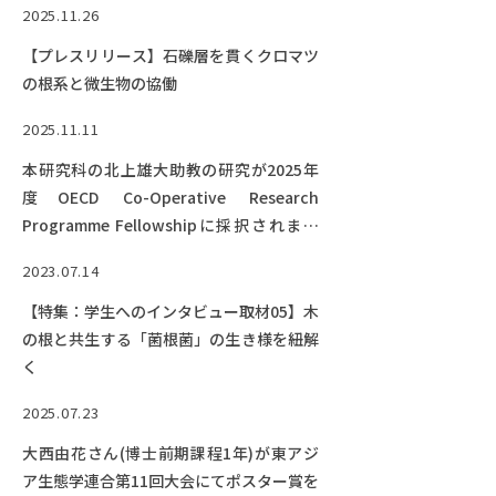
RESEARCH
2025.11.26
研究
【プレスリリース】石礫層を貫くクロマツ
SOCIAL
の根系と微生物の協働
社会連携
2025.11.11
CAMPUS LIFE
本研究科の北上雄大助教の研究が2025年
大学生活
度OECD Co-Operative Research
Programme Fellowshipに採択されまし
た。
2023.07.14
CENTERS
附属教育研究施設
【特集：学生へのインタビュー取材05】木
の根と共生する「菌根菌」の生き様を紐解
PAMPHLET
く
パンフレット
2025.07.23
FACULTY
大西由花さん(博士前期課程1年)が東アジ
教員一覧
ア生態学連合第11回大会にてポスター賞を