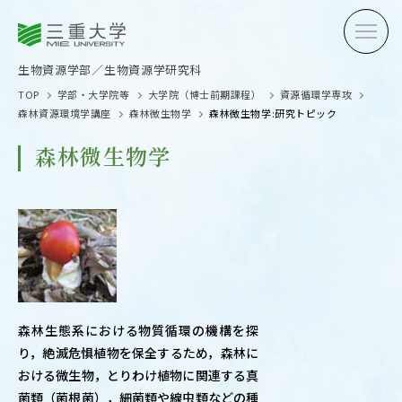
三重大学
三重大学
生物資源学部
生物資源学研究科
生物資源学部／生物資源学研究科
TOP
学部・大学院等
大学院（博士前期課程）
資源循環学専攻
森林資源環境学講座
森林微生物学
森林微生物学:研究トピック
森林微生物学
受験生の方へ
在学生
卒業生の方へ
企業・
森林生態系における物質循環の機構を探
OPEN CAMPUS
り，絶滅危惧植物を保全するため，森林に
オープンキャンパス
おける微生物，とりわけ植物に関連する真
菌類（菌根菌），細菌類や線虫類などの種