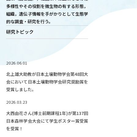
多様性やその役割を微生物の有する形態，
OUR OPEN LECT
組織，遺伝子情報を手がかりとして生態学
学問探求セミナー
的な調査・研究を行う。
研究トピック
INTERVIEW
学生研究紹介・
インタビュー
2026.06.01
北上雄大助教が日本土壌動物学会第48回大
ABOUT
会において日本土壌動物学会研究奨励賞を
学部概要
受賞しました。
ACADEMICS
2026.03.23
教育（学部・大学院等）
大西由花さん(博士前期課程1年)が第137回
ADMISSION
日本森林学会大会にて学生ポスター賞受賞
入試情報
を受賞！