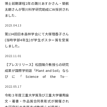
博士前期課程2年の瀬川あすかさん・榮航
太朗さんが笹川科学研究助成にW採択され
ました．
2023.04.13
第134回日本森林学会にて大塚理香子さん
(当時学部4年生)が学生ポスター賞を受賞
しました。
2022.11.01
【プレスリリース】松田陽介教授らの研究
成果が国際学術誌「Plant and Soil」なら
びに「Science of the Total
Environment」にてオンライン掲載され
2022.05.17
ました。
令和３年度三重大学賞及び三重大学優秀論
文・著書・作品賞合同表彰式が開催され