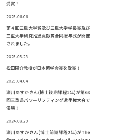
EVENTS
受賞！
イベントカレンダー
2025.06.06
BULLETIN
第４回三重大学賞及び三重大学学長賞及び
生物資源学研究科紀要
三重大学研究推進貢献賞合同授与式が開催
されました。
ANPIC
ANPIC安否情報システム
2025.05.23
松田陽介教授が日本菌学会賞を受賞！
サイトマップ
ニュー
2025.04.04
お問い合わせ
教職
瀬川あすかさん(博士後期課程1年)が第63
交通案内
農学
回三重県パワーリフティング選手権大会で
キャンパスマップ
優勝！
保護者の方へ
2024.08.29
瀬川あすかさん(博士前期課程2年)がThe