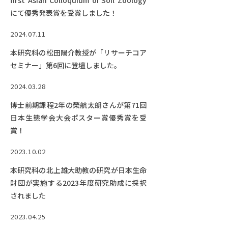
first Asian Colloquium of Soil Zoology
Facebook
X
YouTube
にて優秀発表賞を受賞しました！
〒514-8507
三重県津市栗真町屋町1577
TEL 0
2024.07.11
本研究科の松田陽介教授が「リサーチコア
セミナー」第6回に登壇しました。
2024.03.28
博士前期課程2年の榮航太朗さんが第71回
日本生態学会大会ポスター賞優秀賞を受
賞！
2023.10.02
© 2023 Mie University
本研究科の北上雄大助教の研究が日本生命
財団が実施する2023年度研究助成に採択
されました
2023.04.25