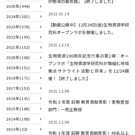
伊勢湾の蜃気楼』【終了しました】
RESEARCH
2025年(444)
研究
2022.01.14
2024年(381)
SOCIAL
【動画公開中】12月24日(金)生物資源学研
2023年(378)
社会連携
究科オープンラボを開催しました。
2022年(193)
CAMPUS LIFE
2021.12.18
2021年(152)
大学生活
生物資源100周年記念行事の第1弾：オー
2020年(108)
プンラボ「生物資源学研究科が取組む地域
2019年(151)
拠点サテライト活動と将来」を12/24開
CENTERS
2018年(171)
催！【終了しました】
附属教育研究施設
2017年(152)
2021.12.06
PAMPHLET
2016年(141)
令和３年度 前期 教育貢献表彰！実験実習
パンフレット
2015年(186)
部門：一色正教授
FACULTY
2014年(198)
2021.12.06
教員一覧
2013年(22)
令和３年度 前期 教育貢献表彰！46名以上