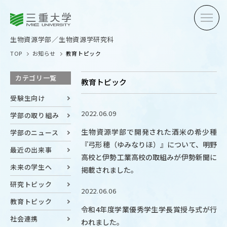
三重大学
三重大学
生物資源学部
生物資源学研究科
生物資源学部／生物資源学研究科
TOP
お知らせ
教育トピック
カテゴリ一覧
教育トピック
受験生向け
2022.06.09
学部の取り組み
受験生の方へ
在学生
生物資源学部で開発された酒米の希少種
学部のニュース
『弓形穂（ゆみなりほ）』について、明野
卒業生の方へ
企業・
最近の出来事
高校と伊勢工業高校の取組みが伊勢新聞に
未来の学生へ
掲載されました。
研究トピック
OPEN CAMPUS
2022.06.06
オープンキャンパス
教育トピック
令和4年度学業優秀学生学長賞授与式が行
社会連携
われました。