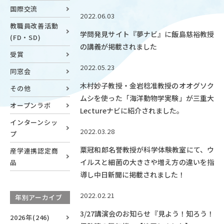
国際交流
OUR OPEN LECT
2022.06.03
学問探求セミナー
教職員改善活動
学問発見サイト『夢ナビ』に飯島慈裕教授
(FD・SD)
の講義が掲載されました
受賞
INTERVIEW
2022.05.23
学生研究紹介・
同窓会
インタビュー
木村妙子教授・金岩稔准教授のオオグソク
その他
ムシを使った「海洋動物学実験」が三重大
オープンラボ
Lectureナビに紹介されました。
インターンシッ
ABOUT
2022.03.28
プ
学部概要
粟冠和郎名誉教授が科学体験教室にて、ウ
産学連携認定商
ACADEMICS
イルスと細菌の大きさや増え方の違いを指
品
教育（学部・大学院等）
導し中日新聞に掲載されました！
ADMISSION
2022.02.21
年別アーカイブ
入試情報
3/27講演会のお知らせ『見よう！知ろう！
2026年(246)