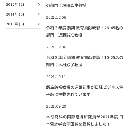
EVENTS
2012年(2)
の部門：塚田森生教授
イベントカレンダー
2011年(3)
2021.12.06
BULLETIN
2010年(6)
令和３年度 前期 教育貢献表彰！26-45名の
生物資源学研究科紀要
部門：近藤誠准教授
ANPIC
2021.12.06
ANPIC安否情報システム
令和３年度 前期 教育貢献表彰！10-25名の
部門：木村妙子教授
サイトマップ
ニュー
2021.10.11
お問い合わせ
教職
飯島慈裕教授の連載記事が日経ビジネス電
交通案内
農学
子版に掲載されています
キャンパスマップ
2021.09.29
保護者の方へ
本研究科の阿部隆博研究員が2021年度 日
本雪氷学会平田賞を受賞しました！