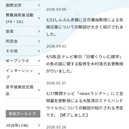
国際交流
OUR OPEN LECT
2026.04.06
学問探求セミナー
教職員改善活動
3/22しんぶん赤旗に立花義裕教授による気
(FD・SD)
候災害についての解説が大きく紹介されま
受賞
INTERVIEW
した。
学生研究紹介・
同窓会
2026.04.02
インタビュー
その他
4/5放送 テレビ朝日「日曜くりぃむ雑学」
オープンラボ
の魚の話に関する監修を木村清志名誉教授
インターンシッ
が行いました。
ABOUT
プ
学部概要
2026.03.27
産学連携認定商
ACADEMICS
3/27関西テレビ「newsランナー」にて吉
品
教育（学部・大学院等）
岡基名誉教授による大阪湾のミナミハンド
ウイルカについての解説が紹介される予定
ADMISSION
年別アーカイブ
です。【終了しました】
入試情報
2026年(248)
2026.03.26