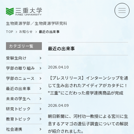
三重大学
三重大学
生物資源学部
生物資源学研究科
生物資源学部／生物資源学研究科
TOP
お知らせ
最近の出来事
カテゴリ一覧
最近の出来事
受験生向け
2026.04.10
学部の取り組み
受験生の方へ
在学生
【プレスリリース】インターンシップを通
学部のニュース
じて生み出されたアイディアがカタチに！
卒業生の方へ
企業・
最近の出来事
"三重"にこだわった産学連携商品が完成
未来の学生へ
2026.04.09
研究トピック
OPEN CAMPUS
朝日新聞に、河村功一教授による宮川に生
オープンキャンパス
教育トピック
息するアマゴの遺伝子調査についての解説
社会連携
が紹介されました。