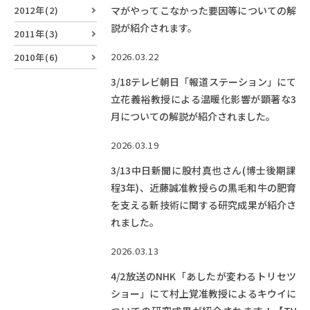
EVENTS
2012年(2)
マがやってこなかった要因等についての解
イベントカレンダー
説が紹介されます。
2011年(3)
BULLETIN
2026.03.22
2010年(6)
生物資源学研究科紀要
3/18テレビ朝日「報道ステーション」にて
ANPIC
立花義裕教授による温暖化影響が顕著な3
ANPIC安否情報システム
月についての解説が紹介されました。
2026.03.19
3/13中日新聞に股村真也さん(博士後期課
サイトマップ
ニュー
程3年)、近藤誠准教授らの黒毛和牛の肥育
お問い合わせ
教職
を支える新技術に関する研究成果が紹介さ
交通案内
農学
れました。
キャンパスマップ
2026.03.13
保護者の方へ
4/2放送のNHK「あしたが変わるトリセツ
ショー」にて村上覚准教授によるキウイに