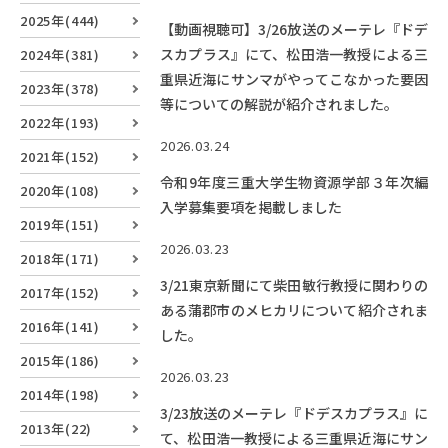
RESEARCH
2025年(444)
研究
【動画視聴可】3/26放送のメーテレ『ドデ
スカプラス』にて、松田浩一教授による三
2024年(381)
SOCIAL
重県近海にサンマがやってこなかった要因
2023年(378)
社会連携
等についての解説が紹介されました。
2022年(193)
CAMPUS LIFE
2026.03.24
2021年(152)
大学生活
令和9年度三重大学生物資源学部３年次編
2020年(108)
入学募集要項を掲載しました
2019年(151)
2026.03.23
CENTERS
2018年(171)
附属教育研究施設
3/21東京新聞にて柴田敏行教授に関わりの
2017年(152)
ある蒲郡市のメヒカリについて紹介されま
PAMPHLET
2016年(141)
した。
パンフレット
2015年(186)
2026.03.23
FACULTY
2014年(198)
教員一覧
3/23放送のメーテレ『ドデスカプラス』に
2013年(22)
て、松田浩一教授による三重県近海にサン