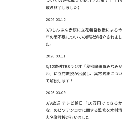
ついての研究成果が紹介されます！【TV
Facebook
X
YouTube
放映終了しました】
〒514-8507
三重県津市栗真町屋町1577
TEL 0
2026.03.12
3/9しんぶん赤旗に立花義裕教授による今
年の雨不足についての解説が紹介されまし
た。
2026.03.11
3/12放送TBSラジオ「秘密諜報員みなみか
わ」に立花教授が出演し、異常気象につい
て解説します！
© 2023 Mie University
2026.03.09
3/9放送 テレビ朝日「10万円でできるか
な」のビワアンコウに関する監修を木村清
志名誉教授が行いました。