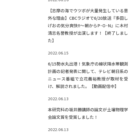
【志摩の海でウツボが大量発生している意
外な理由】CBCラジオで6/20放送『多田し
げおの気分爽快!!～朝からP･O･N』に木村
清志名誉教授が出演します！【終了しまし
た】
2022.06.15
6/15勢水丸出港！気象庁の線状降水帯観測
計画の記者発表に関して、テレビ朝日系の
ニュース番組で立花義裕教授が取材を受
け、解説されました。【動画配信中】
2022.06.13
本研究科の坂井勝講師の論文が土壌物理学
会論文賞を受賞しました！
2022.06.13