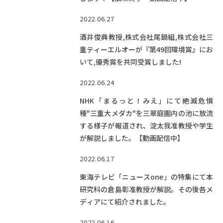
2022.06.27
酒井俊典教授,株式会社尾鍋組,株式会社三
重ティーエルオーが『第49回環境賞』にお
いて,優秀賞を共同受賞しました!
2022.06.24
NHK「まるっと！みえ」にて絶滅危惧
種"三重大メダカ"を三翠庭園内の池に放流
する様子が報道され、淀太我准教授や学生
が解説しました。【動画配信中】
2022.06.17
東海テレビ「ニュースone」の特集にて本
研究科の倉島彰准教授が解説。その後各メ
ディアにて紹介されました。
2022.06.16