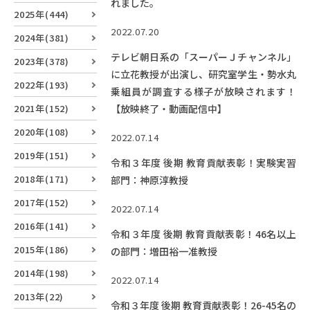
れました。
RESEARCH
2025年(444)
研究
2022.07.20
2024年(381)
SOCIAL
テレビ朝日系の「スーパーＪチャンネル」
2023年(378)
社会連携
に立花教授が出演し、研究室学生・勢水丸
2022年(193)
乗組員が調査する様子が放映されます！
CAMPUS LIFE
2021年(152)
【放映終了・動画配信中】
大学生活
2020年(108)
2022.07.14
2019年(151)
令和３年度 後期 教育貢献表彰！実験実習
CENTERS
2018年(171)
部門：神原淳教授
附属教育研究施設
2017年(152)
2022.07.14
PAMPHLET
2016年(141)
令和３年度 後期 教育貢献表彰！46名以上
パンフレット
2015年(186)
の部門：増田裕一准教授
FACULTY
2014年(198)
2022.07.14
教員一覧
2013年(22)
令和３年度 後期 教育貢献表彰！26-45名の