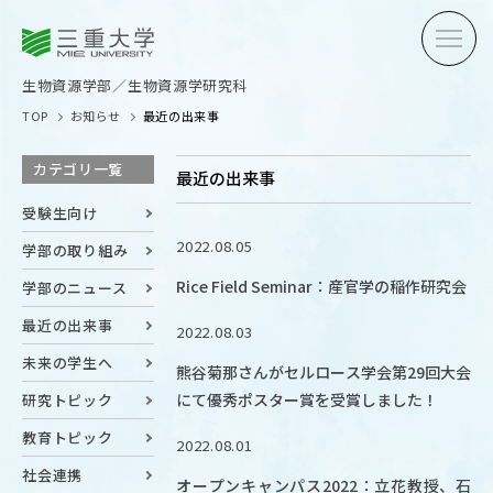
三重大学
三重大学
生物資源学部
生物資源学研究科
生物資源学部／生物資源学研究科
TOP
お知らせ
最近の出来事
カテゴリ一覧
最近の出来事
受験生向け
2022.08.05
学部の取り組み
受験生の方へ
在学生
Rice Field Seminar：産官学の稲作研究会
学部のニュース
卒業生の方へ
企業・
最近の出来事
2022.08.03
未来の学生へ
熊谷菊那さんがセルロース学会第29回大会
にて優秀ポスター賞を受賞しました！
研究トピック
OPEN CAMPUS
オープンキャンパス
教育トピック
2022.08.01
社会連携
オープンキャンパス2022：立花教授、石