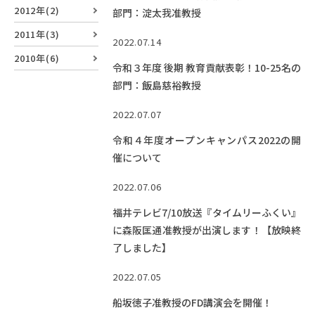
EVENTS
2012年(2)
部門：淀太我准教授
イベントカレンダー
2011年(3)
2022.07.14
BULLETIN
2010年(6)
令和３年度 後期 教育貢献表彰！10-25名の
生物資源学研究科紀要
部門：飯島慈裕教授
ANPIC
2022.07.07
ANPIC安否情報システム
令和４年度オープンキャンパス2022の開
催について
サイトマップ
ニュー
2022.07.06
お問い合わせ
教職
福井テレビ7/10放送『タイムリーふくい』
交通案内
農学
に森阪匡通准教授が出演します！【放映終
キャンパスマップ
了しました】
保護者の方へ
2022.07.05
船坂徳子准教授のFD講演会を開催！