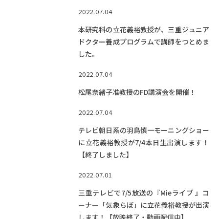
Facebook
X
YouTube
2022.07.04
〒514-8507
三重県津市栗真町屋町1577
TEL 0
本研究科の立花義裕教授が、三重ジュニア
ドクター養成プログラムで講師をつとめま
した。
2022.07.04
松尾奈緒子准教授のFD講演会を開催！
2022.07.04
テレビ朝日系の羽鳥慎一モーニングショー
に立花義裕教授が7/4本日生出演します！
© 2023 Mie University
【終了しました】
2022.07.01
三重テレビで7/5放送の『Mieライブ 』コ
ーナー「気象らぼ」に立花義裕教授が出演
します！【放映終了・動画配信中】