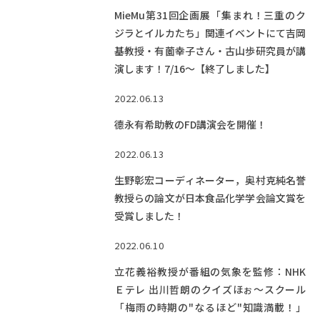
MieMu第31回企画展「集まれ！三重のク
ジラとイルカたち」関連イベントにて吉岡
基教授・有薗幸子さん・古山歩研究員が講
演します！7/16～【終了しました】
2022.06.13
德永有希助教のFD講演会を開催！
2022.06.13
生野彰宏コーディネーター，奥村克純名誉
教授らの論文が日本食品化学学会論文賞を
受賞しました！
2022.06.10
立花義裕教授が番組の気象を監修：NHK
Ｅテレ 出川哲朗のクイズほぉ～スクール
「梅雨の時期の"なるほど"知識満載！」