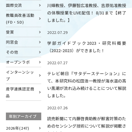
国際交流
川輝教授、伊藤智広准教授、吉原佑准教授
OUR OPEN LECT
の体験授業をLIVE配信！ 8/31まで【終了
学問探求セミナー
教職員改善活動
しました。】
(FD・SD)
受賞
2022.07.29
INTERVIEW
学生研究紹介・
同窓会
学部ガイドブック2023・研究科概要
インタビュー
（2022-2023）ができました！
その他
オープンラボ
2022.07.27
インターンシッ
ABOUT
テレビ朝日『サタデーステーション』に
プ
学部概要
て、本研究科の松田浩一教授が海水温の高
い黒潮が流れ込み続けることについて解説
産学連携認定商
ACADEMICS
しました。
品
教育（学部・大学院等）
2022.07.26
ADMISSION
年別アーカイブ
読売新聞にて内藤啓貴助教が獣害対策のた
入試情報
めのセンシング技術について解説が掲載さ
2026年(247)