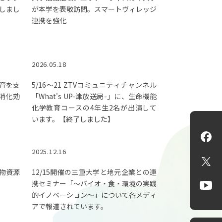
しまし
が本学を表敬訪問。スマートヴィレッジ
連携を強化
2026.05.18
育を支
5/16～21 ZTVコミュニティチャンネル
ら消化効
「What's UP-津放送局-」に、生命機能
化学教育コースの4年生2名が出演して
います。【終了しました】
Fa
2025.12.16
X
物資源
12/15開催の三重大学と地元企業との連
携セミナー「～バイオ・食・環境の実践
Yo
的イノベーション～」について各メディ
アで報道されています。