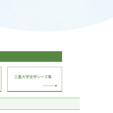
ADMISSION
入試情報
CAMPUS LIFE
大学生活
FACULTY
教員一覧
ANPIC
三重大学全学シーズ集
ANPIC安否情報システム