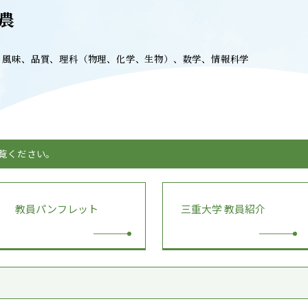
T
ACADEMICS
農
教育（学部・大学院等）
、風味、品質、理科（物理、化学、生物）、数学、情報科学
ARCH
SOCIAL
社会連携
ERS
PAMPHLET
ご覧ください。
研究施設
パンフレット
TS
BULLETIN
教員パンフレット
三重大学 教員紹介
カレンダー
生物資源学研究科紀要