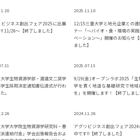
11.20
2025.11.10
ビジネス創出フェア2025に出展
12/15三重大学と地元企業との
!! 11/26～【終了しました】
ナー「～バイオ・食・環境の実践
ベーション～」開催のお知らせ【
ました】
07.31
2025.07.15
重大学生物資源学部・渡邉文二奨学
9/19(金)オープンラボ2025「
奨学生採用決定通知書伝達式が行わ
学を貫く地道な基礎研究で地域
した。
を」を開催します！【終了しまし
12.26
2024.11.26
重大学大学院生物資源学研究科・春
アグリビジネス創出フェア202
際派遣給付金」学会出張報告会およ
中です!!【終了しました】