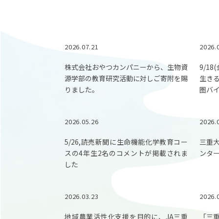
2026.07.21
2026.
株式会社おやつカンパニーから、生物資
9/1
源学部の教育研究活動に対しご寄附を賜
生き
りました。
圏バ
2026.05.26
2026.
5/26,読売新聞に生命機能化学教育コー
三重
スの4年生2名のコメントが掲載されま
ンタ
した
2026.03.23
2026.
地域農業活性化支援を目的に、JA三重
「三