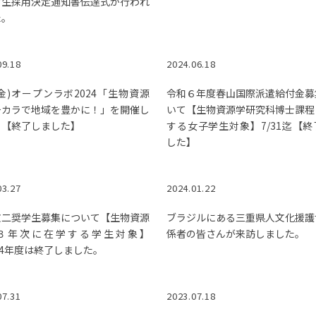
付生採用決定通知書伝達式が行われ
た。
09.18
2024.06.18
7(金)オープンラボ2024「生物資源
令和６年度春山国際派遣給付金募
チカラで地域を豊かに！」を開催し
いて【生物資源学研究科博士課程
！【終了しました】
する女子学生対象】7/31迄【
した】
03.27
2024.01.22
文二奨学生募集について【生物資源
ブラジルにある三重県人文化援護
３年次に在学する学生対象】
係者の皆さんが来訪しました。
24年度は終了しました。
07.31
2023.07.18