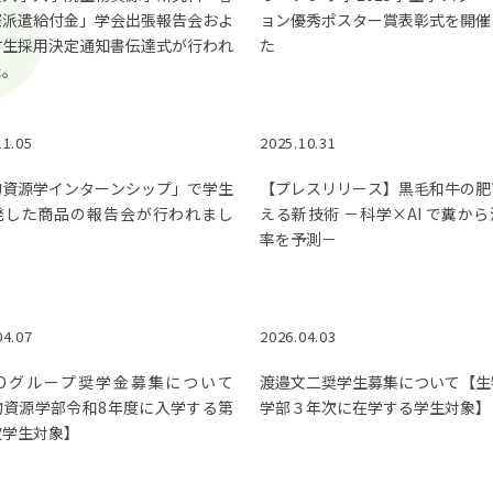
際派遣給付金」学会出張報告会およ
ョン優秀ポスター賞表彰式を開催
付生採用決定通知書伝達式が行われ
た
た。
11.05
2025.10.31
物資源学インターンシップ」で学生
【プレスリリース】黒毛和牛の肥
発した商品の報告会が行われまし
える新技術 －科学×AI で糞か
率を予測－
04.07
2026.04.03
UYOグループ奨学金募集について
渡邉文二奨学生募集について【生
物資源学部令和8年度に入学する第
学部３年次に在学する学生対象】
次学生対象】