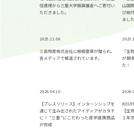
信連様から三重大学振興基金へご寄付い
山国
ただきました。
び給
まし
2025.11.06
2025.
三昌物産株式会社に紺綬褒章が贈られ、
「生
各メディアで報道されています。
が開
た！
2026.04.10
2026.
【プレスリリース】インターンシップを
KO
通じて生み出されたアイディアがカタチ
【生
に！ "三重"にこだわった産学連携商品
１年
が完成