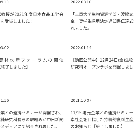
09.13
2022.08.10
教授が2021年度日本食品工学会
「三重大学生物資源学部・渡邉文
賞を受賞しました！
金」奨学生採用決定通知書伝達式
れました。
03.02
2022.01.14
農林水産フォーラムの開催
【動画公開中】12月24日(金)生
9【終了しました】
研究科オープンラボを開催しまし
11.16
2021.10.07
企業との連携セミナーが開催され、
11/15 地元企業との連携セミナ
克純研究科長らの取組みが中日新聞
素社会を目指した持続的食料生産
各メディアにて紹介されました。
のお知らせ【終了しました】