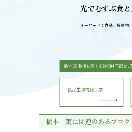
キャンパスマップ
ABOU
光でむすぶ食と
ニュース◎
学部概要
保護者の方へ
キーワード：食品、農産物
RESE
研究
Facebook
X
CENT
YouTube
橋本 篤 教授に関する詳細は下記を
附属教育
教職員専用（学内）
EVEN
農学がつなぐミライ
食品生物情報工学
イベント
橋本 篤に関連のあるブログ