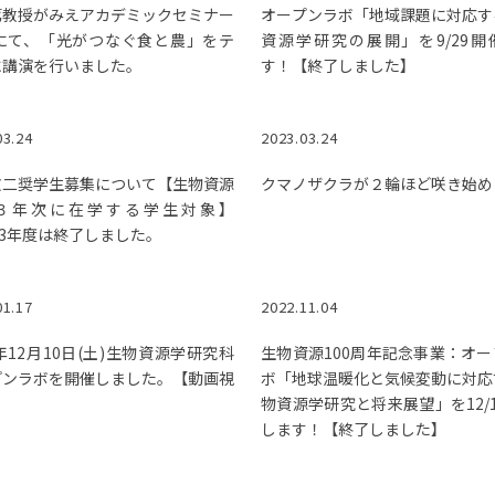
篤教授がみえアカデミックセミナー
オープンラボ「地域課題に対応す
3にて、「光がつなぐ食と農」をテ
資源学研究の展開」を9/29開
に講演を行いました。
す！【終了しました】
03.24
2023.03.24
文二奨学生募集について【生物資源
クマノザクラが２輪ほど咲き始め
３年次に在学する学生対象】
23年度は終了しました。
01.17
2022.11.04
2年12月10日(土)生物資源学研究科
生物資源100周年記念事業：オ
プンラボを開催しました。【動画視
ボ「地球温暖化と気候変動に対応
】
物資源学研究と将来展望」を12/
します！【終了しました】