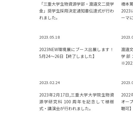
「三重大学生物資源学部・渡邉文二奨学
橋本
金」奨学生採用決定通知書伝達式が行わ
202
れました。
ーマ
2023.05.18
2023.
2023NEW環境展にブース出展します！
渡邉
5月24～26日【終了しました】
学部
※20
2023.02.24
2023.
2023年2月17日,三重大学大学院生物資
202
源学研究科 100 周年を記念して植樹
オー
式・講演会が行われました。
聴可