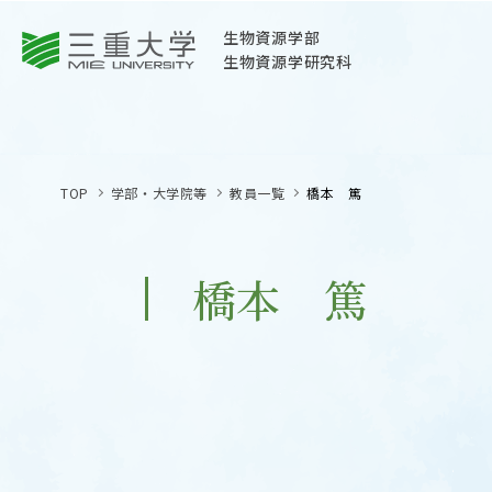
三重大学
生物資源学部
生物資源学研究科
三重大学
生物資源学部
TOP
学部・大学院等
教員一覧
橋本 篤
生物資源学研究科
〒514-8507
三重県津市栗真町屋町1577
橋本 篤
TEL 059-232-1211（代表）
OPEN
サイトマップ
オープン
お問い合わせ
交通案内