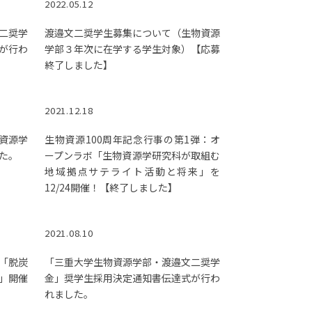
2022.05.12
二奨学
渡邉文二奨学生募集について（生物資源
が行わ
学部３年次に在学する学生対象）【応募
終了しました】
2021.12.18
物資源学
生物資源100周年記念行事の第1弾：オ
た。
ープンラボ「生物資源学研究科が取組む
地域拠点サテライト活動と将来」を
12/24開催！【終了しました】
2021.08.10
ー「脱炭
「三重大学生物資源学部・渡邉文二奨学
」開催
金」奨学生採用決定通知書伝達式が行わ
れました。