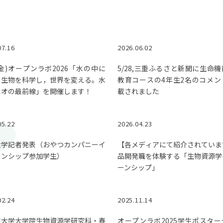
© 2023 Mie University.
07.16
2026.06.02
8(金)オープンラボ2026「水の中に
5/28,三重ふるさと新聞に生命
る生物を科学し，世界を変える。水
教育コースの4年生2名のコメン
イオの最前線」を開催します！
載されました
05.22
2026.04.23
大学記者発表（おやつカンパニーイ
【各メディアにて紹介されていま
ーンシップ参加学生）
品開発職を体験する「生物資源学
ーンシップ」
02.24
2025.11.14
重大学大学院生物資源学研究科・春
オープンラボ2025学生ポスタ