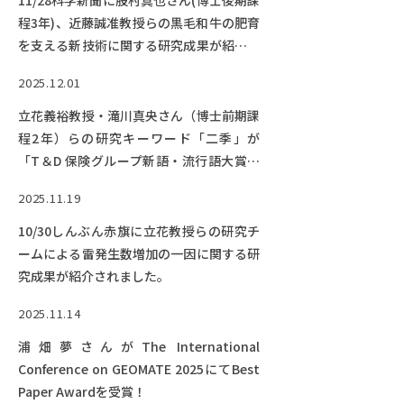
11/28科学新聞に股村真也さん(博士後期課
程3年)、近藤誠准教授らの黒毛和牛の肥育
を支える新技術に関する研究成果が紹介さ
れました。
2025.12.01
立花義裕教授・滝川真央さん（博士前期課
程2年）らの研究キーワード「二季」が
「T＆D 保険グループ新語・流行語大賞」
TOP10選出！
2025.11.19
10/30しんぶん赤旗に立花教授らの研究チ
ームによる雷発生数増加の一因に関する研
究成果が紹介されました。
2025.11.14
浦畑夢さんがThe International
Conference on GEOMATE 2025にてBest
Paper Awardを受賞！