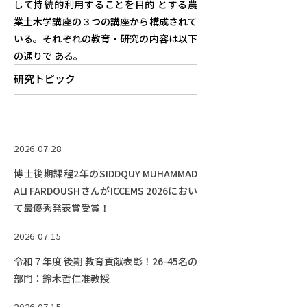
RESEARCH
して持続的利用することを目的 とする農
研究
業土木学講座の３つの講座から構成されて
いる。それぞれの教育・研究の内容は以下
SOCIAL
の通りで ある。
社会連携
研究トピック
CAMPUS LIFE
大学生活
2026.07.28
CENTERS
博士後期課程2年のSIDDQUY MUHAMMAD
附属教育研究施設
ALI FARDOUSHさんがICCEMS 2026におい
て最優秀発表賞受賞！
PAMPHLET
パンフレット
2026.07.15
令和７年度 後期 教育貢献表彰！26-45名の
FACULTY
部門：鈴木哲仁准教授
教員一覧
2026.07.15