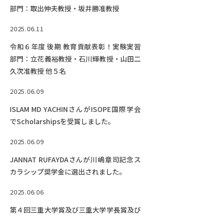
部門：取出伸夫教授・坂井勝准教授
2025.06.11
令和６年度 後期 教育貢献表彰！実験実習
部門：立花義裕教授・石川輝教授・山田二
久次准教授 他５名
2025.06.09
ISLAM MD YACHINさんがISOPE国際学会
でScholarshipsを受賞しました。
2025.06.09
JANNAT RUFAYDAさんが川嶋章司記念ス
カラシップ奨学金に選出されました。
2025.06.06
第４回三重大学賞及び三重大学学長賞及び