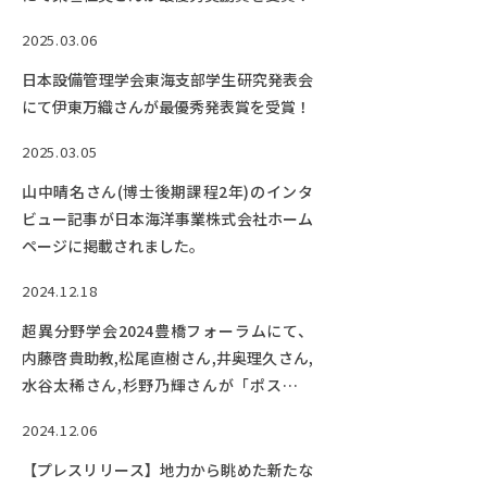
2025.03.06
日本設備管理学会東海支部学生研究発表会
にて伊東万織さんが最優秀発表賞を受賞！
2025.03.05
山中晴名さん(博士後期課程2年)のインタ
ビュー記事が日本海洋事業株式会社ホーム
ページに掲載されました。
2024.12.18
超異分野学会2024豊橋フォーラムにて、
内藤啓貴助教,松尾直樹さん,井奥理久さん,
水谷太稀さん,杉野乃輝さんが「ポスター
セッション：オーディエンス賞第1位」を
2024.12.06
受賞！
【プレスリリース】地力から眺めた新たな