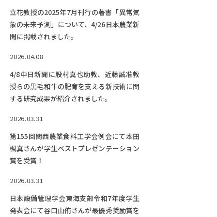
Facebook
X
YouTube
立花教授の2025年7月刊行の著書「異常気
〒514-8507
三重県津市栗真町屋町1577
TEL 0
象の未来予測」について、4/26日本農業新
聞に掲載されました。
2026.04.08
4/8中日新聞に股村真也助教、近藤誠准教
授らの黒毛和牛の肥育を支える新技術に関
する研究成果が紹介されました。
2026.03.31
第155回関西農業食料工学会例会にて本田
楓真さんが学生ベストプレゼンテーション
© 2023 Mie University
賞を受賞！
2026.03.31
日本設備管理学会東海支部令和7年度学生
発表会にて谷口由侑さんが最優秀奨励賞を