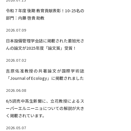
EVENTS
イベントカレンダー
令和７年度 後期 教育貢献表彰！10-25名の
部門：内藤 啓貴 助教
BULLETIN
生物資源学研究科紀要
2026.07.09
日本設備管理学会誌に掲載された姜旭光さ
ANPIC
んの論文が2025年度「論文賞」受賞！
ANPIC安否情報システム
2026.07.02
吉原佑准教授の共著論文が国際学術誌
サイトマップ
ニュー
「Journal of Ecology」に掲載されました
お問い合わせ
教職
2026.06.08
交通案内
農学
キャンパスマップ
6/5読売中高生新聞に、立花教授によるス
ーパーエルニーニョについての解説が大き
保護者の方へ
く掲載されています。
2026.05.07