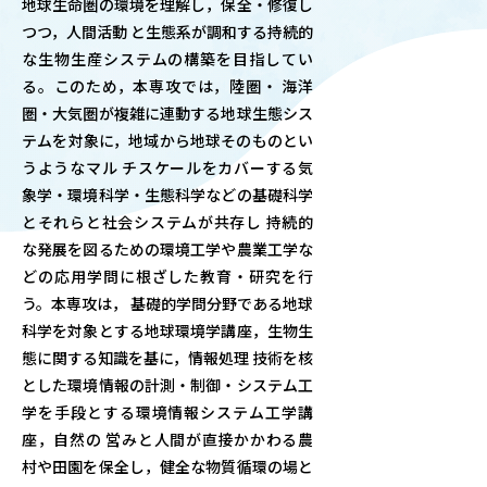
地球生命圏の環境を理解し，保全・修復し
OUR OPEN LECT
つつ，人間活動 と生態系が調和する持続的
学問探求セミナー
な生物生産システムの構築を目指してい
る。このため，本専攻では，陸圏・ 海洋
圏・大気圏が複雑に連動する地球生態シス
INTERVIEW
テムを対象に，地域から地球そのものとい
学生研究紹介・
うようなマル チスケールをカバーする気
インタビュー
象学・環境科学・生態科学などの基礎科学
とそれらと社会システムが共存し 持続的
な発展を図るための環境工学や農業工学な
ABOUT
どの応用学問に根ざした教育・研究を行
学部概要
う。本専攻は， 基礎的学問分野である地球
科学を対象とする地球環境学講座，生物生
ACADEMICS
態に関する知識を基に，情報処理 技術を核
教育（学部・大学院等）
とした環境情報の計測・制御・システム工
学を手段とする環境情報システム工学講
ADMISSION
座，自然の 営みと人間が直接かかわる農
入試情報
村や田園を保全し，健全な物質循環の場と