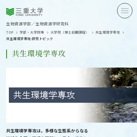
三重大学
三重大学
生物資源学部
生物資源学研究科
生物資源学部／生物資源学研究科
TOP
学部・大学院等
大学院（博士前期課程）
共生環境学専攻
共生環境学専攻:研究トピック
共生環境学専攻
受験生の方へ
在学生
卒業生の方へ
企業・
OPEN CAMPUS
オープンキャンパス
共生環境学専攻は，多様な生態系からなる