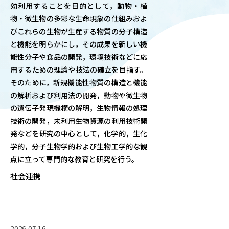
効利用することを目的として，動物・植
OUR OPEN LECT
物・微生物の多彩な生命現象の仕組みおよ
学問探求セミナー
びこれらの生物が生産する物質の分子構造
と機能を明らかにし，その成果を新しい機
能性分子や食品の開発，環境技術などに応
INTERVIEW
用するための理論や技法の確立を目指す。
学生研究紹介・
そのために，新規機能性物質の構造と機能
インタビュー
の解析および利用法の開発，動物や微生物
の遺伝子発現機構の解明，生物情報の処理
技術の開発，未利用生物資源の利用技術開
ABOUT
発などを研究の中心として，化学的，生化
学部概要
学的，分子生物学的および生物工学的な観
点に立って専門的な教育と研究を行う。
ACADEMICS
教育（学部・大学院等）
社会連携
ADMISSION
入試情報
2026.07.16