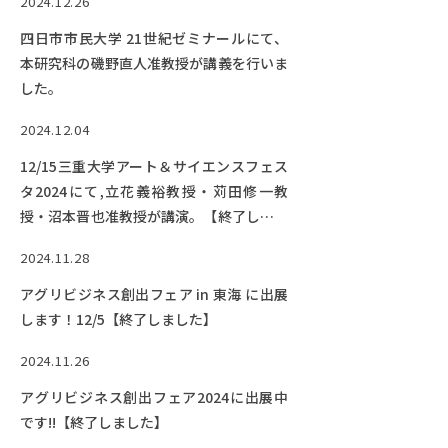
2024.12.26
Facebook
X
YouTube
四日市市民大学 21世紀ゼミナールにて、
〒514-8507
三重県津市栗真町屋町1577
TEL 0
本研究科の磯野直人准教授が講義を行いま
した。
2024.12.04
12/15三重大学アート＆サイエンスフェス
タ2024にて,立花義裕教授・苅田修一教
授・沼本晋也准教授が講演。【終了しまし
た】
2024.11.28
アグリビジネス創出フェア in 東海 に出展
© 2023 Mie University
します！12/5【終了しました】
2024.11.26
アグリビジネス創出フェア2024に出展中
です!!【終了しました】