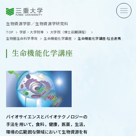
三重大学
三重大学
生物資源学部
生物資源学研究科
生物資源学部／生物資源学研究科
TOP
学部・大学院等
大学院（博士前期課程）
生物圏生命科学専攻
生命機能化学講座
生命機能化学講座:社会連携
生命機能化学講座
受験生の方へ
在学生
卒業生の方へ
企業・
OPEN CAMPUS
バイオサイエンスとバイオテクノロジーの
オープンキャンパス
手法を用いて，食料，健康，医薬，生活，
環境の広範囲な領域において生物資源を有