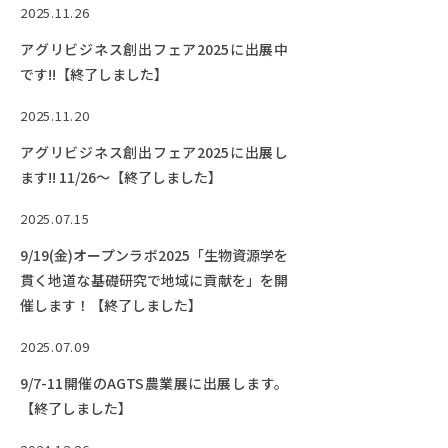
EVENTS
2025.11.26
イベントカレンダー
アグリビジネス創出フェア2025に出展中
BULLETIN
です!!【終了しました】
生物資源学研究科紀要
2025.11.20
ANPIC
アグリビジネス創出フェア2025に出展し
ANPIC安否情報システム
ます!! 11/26～【終了しました】
2025.07.15
サイトマップ
ニュー
9/19(金)オープンラボ2025「生物資源学を
お問い合わせ
教職
貫く地道な基礎研究で地域に貢献を」を開
催します！【終了しました】
交通案内
農学
キャンパスマップ
2025.07.09
保護者の方へ
9/7-11開催のAGTS農業展に出展します。
【終了しました】