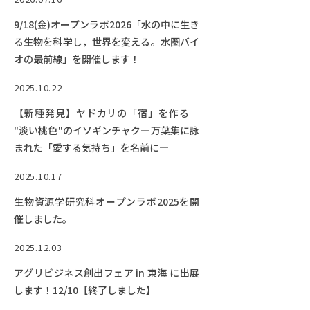
RESEARCH
研究
9/18(金)オープンラボ2026「水の中に生き
る生物を科学し，世界を変える。水圏バイ
SOCIAL
オの最前線」を開催します！
社会連携
2025.10.22
CAMPUS LIFE
【新種発見】ヤドカリの「宿」を作る
大学生活
"淡い桃色"のイソギンチャク―万葉集に詠
まれた「愛する気持ち」を名前に―
CENTERS
2025.10.17
附属教育研究施設
生物資源学研究科オープンラボ2025を開
催しました。
PAMPHLET
パンフレット
2025.12.03
FACULTY
アグリビジネス創出フェア in 東海 に出展
教員一覧
します！12/10【終了しました】