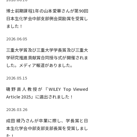
RESEARCH
研究
博士前期課程1年の山本愛華さんが第90回
日本生化学会中部支部例会奨励賞を受賞し
SOCIAL
ました！
社会連携
2026.06.05
CAMPUS LIFE
三重大学賞及び三重大学学長賞及び三重大
大学生活
学研究推進貢献賞合同授与式が開催されま
した。メディア報道がありました。
CENTERS
2026.05.15
附属教育研究施設
磯野直人教授が『WILEY Top Viewed
Article 2025』に選出されました！
PAMPHLET
パンフレット
2026.03.26
FACULTY
成田 綾乃さんが卒業に際し、学長賞と日
教員一覧
本生化学会中部支部支部長賞を受賞しまし
た！