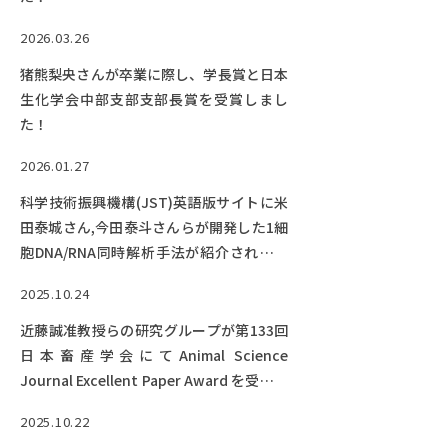
EVENTS
イベントカレンダー
2026.03.26
BULLETIN
猪熊梨央さんが卒業に際し、学長賞と日本
生物資源学研究科紀要
生化学会中部支部支部長賞を受賞しまし
た！
ANPIC
ANPIC安否情報システム
2026.01.27
科学技術振興機構(JST)英語版サイトに米
田泰城さん,今田泰斗さんらが開発した1細
サイトマップ
ニュー
胞DNA/RNA同時解析手法が紹介されてい
ます。
お問い合わせ
教職
2025.10.24
交通案内
農学
近藤誠准教授らの研究グループが第133回
キャンパスマップ
日本畜産学会にてAnimal Science
保護者の方へ
Journal Excellent Paper Award を受賞し
ました！
2025.10.22