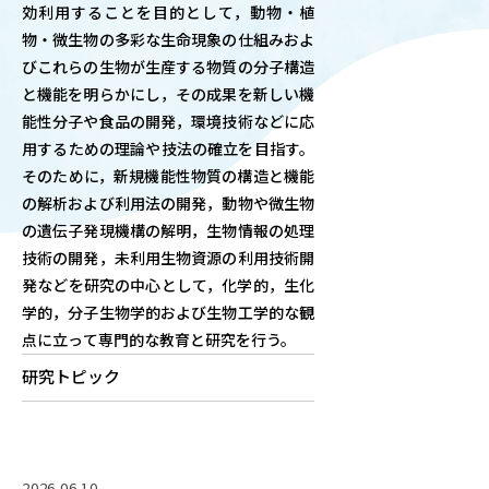
効利用することを目的として，動物・植
OUR OPEN LECT
物・微生物の多彩な生命現象の仕組みおよ
学問探求セミナー
びこれらの生物が生産する物質の分子構造
と機能を明らかにし，その成果を新しい機
能性分子や食品の開発，環境技術などに応
INTERVIEW
用するための理論や技法の確立を目指す。
学生研究紹介・
そのために，新規機能性物質の構造と機能
インタビュー
の解析および利用法の開発，動物や微生物
の遺伝子発現機構の解明，生物情報の処理
技術の開発，未利用生物資源の利用技術開
ABOUT
発などを研究の中心として，化学的，生化
学部概要
学的，分子生物学的および生物工学的な観
点に立って専門的な教育と研究を行う。
ACADEMICS
教育（学部・大学院等）
研究トピック
ADMISSION
入試情報
2026.06.10