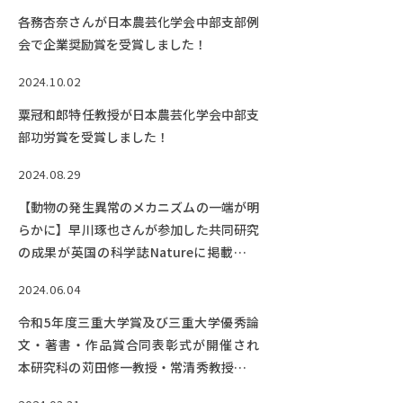
各務杏奈さんが日本農芸化学会中部支部例
会で企業奨励賞を受賞しました！
2024.10.02
粟冠和郎特任教授が日本農芸化学会中部支
部功労賞を受賞しました！
2024.08.29
【動物の発生異常のメカニズムの一端が明
らかに】早川琢也さんが参加した共同研究
の成果が英国の科学誌Natureに掲載され
ました！
2024.06.04
令和5年度三重大学賞及び三重大学優秀論
文・著書・作品賞合同表彰式が開催され
本研究科の苅田修一教授・常清秀教授らが
受賞しました。メディア報道がありまし