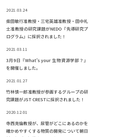
グ2位にランクイン｣するとともに，本研究
2021.03.24
科の寺西克倫教授の発明が取り上げられま
した！
柴田敏行准教授・三宅英雄准教授・田中礼
士准教授の研究課題がNEDO『先導研究プ
ログラム』に採択されました！
2021.03.11
3月9日『What's your 生物資源学部？』
を開催しました。
2021.01.27
竹林慎一郎准教授が参画するグループの研
究課題がJST CRESTに採択されました！
2020.12.01
寺西克倫教授が、尿管がどこにあるのかを
確かめやすくする物質の開発について朝日