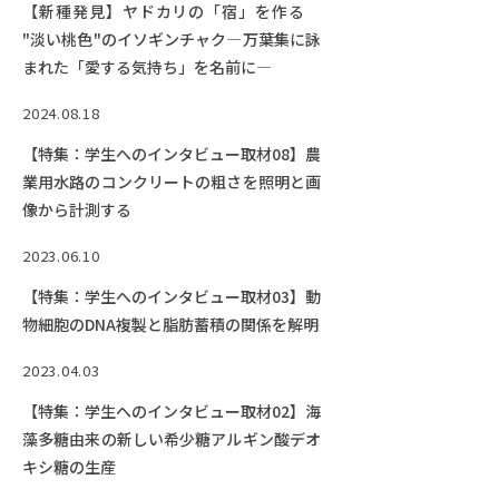
Facebook
X
YouTube
【新種発見】ヤドカリの「宿」を作る
"淡い桃色"のイソギンチャク―万葉集に詠
〒514-8507
三重県津市栗真町屋町1577
TEL 0
まれた「愛する気持ち」を名前に―
2024.08.18
【特集：学生へのインタビュー取材08】農
業用水路のコンクリートの粗さを照明と画
像から計測する
2023.06.10
【特集：学生へのインタビュー取材03】動
物細胞のDNA複製と脂肪蓄積の関係を解明
© 2023 Mie University
2023.04.03
【特集：学生へのインタビュー取材02】海
藻多糖由来の新しい希少糖アルギン酸デオ
キシ糖の生産