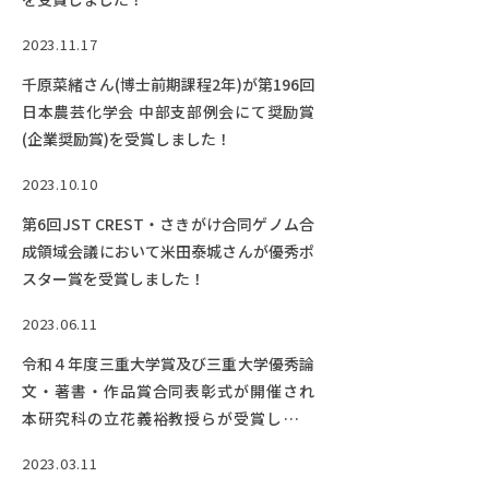
2023.11.17
千原菜緒さん(博士前期課程2年)が第196回
日本農芸化学会 中部支部例会にて奨励賞
(企業奨励賞)を受賞しました！
2023.10.10
第6回JST CREST・さきがけ合同ゲノム合
成領域会議において米田泰城さんが優秀ポ
スター賞を受賞しました！
2023.06.11
令和４年度三重大学賞及び三重大学優秀論
文・著書・作品賞合同表彰式が開催され
本研究科の立花義裕教授らが受賞しまし
た。
2023.03.11