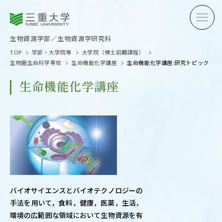
三重大学
三重大学
生物資源学部
生物資源学研究科
生物資源学部／生物資源学研究科
TOP
学部・大学院等
大学院（博士前期課程）
生物圏生命科学専攻
生命機能化学講座
生命機能化学講座:研究トピック
生命機能化学講座
受験生の方へ
在学生
卒業生の方へ
企業・
OPEN CAMPUS
バイオサイエンスとバイオテクノロジーの
オープンキャンパス
手法を用いて，食料，健康，医薬，生活，
環境の広範囲な領域において生物資源を有