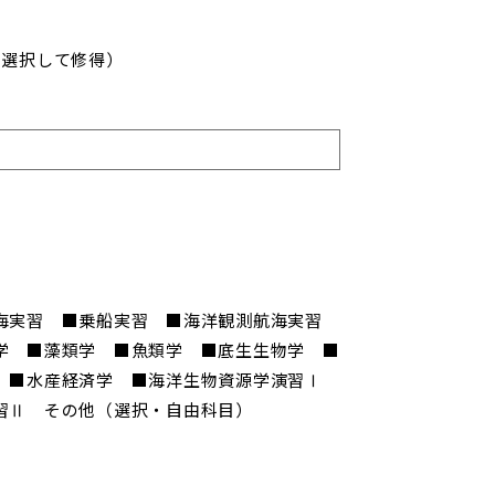
を選択して修得）
臨海実習 ■乗船実習 ■海洋観測航海実習
学 ■藻類学 ■魚類学 ■底生生物学 ■
学 ■水産経済学 ■海洋生物資源学演習Ⅰ
習Ⅱ その他（選択・自由科目）