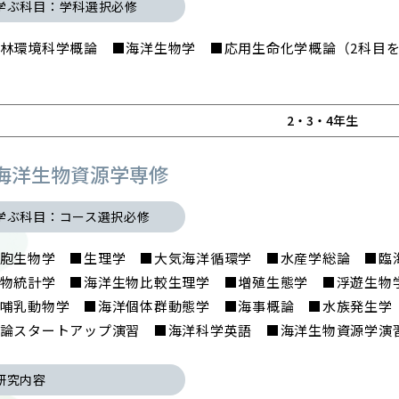
学ぶ科目：学科選択必修
林環境科学概論 ■海洋生物学 ■応用生命化学概論（2科目
© 2023 Mie University.
2・3・4年生
海洋生物資源学専修
学ぶ科目：コース選択必修
細胞生物学 ■生理学 ■大気海洋循環学 ■水産学総論 ■
物統計学 ■海洋生物比較生理学 ■増殖生態学 ■浮遊生物
生哺乳動物学 ■海洋個体群動態学 ■海事概論 ■水族発生
論スタートアップ演習 ■海洋科学英語 ■海洋生物資源学演
研究内容