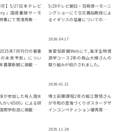
可】5/27日本テレビ
5/29テレビ朝日・羽鳥慎一モーニ
every.」国産養殖サーモ
ングショーにて立花義裕教授によ
特集にて常清秀教授の
るイギリスの猛暑についての解説
されました。
が紹介されました
2026.04.17
2025年7月刊行の著書
東愛知新聞Webにて,海洋生物資
象の未来予測」につい
源学コース2年の鳥山大輝さんの
6日本農業新聞に掲載され
取り組みが紹介されました。
2026.01.21
授が参加した有人潜水
博士前期課程2年の堀江慧悟さん
んかい6500」による研
が令和の里海づくりポスターデザ
国際学術誌に掲載され
インコンペティション優秀賞（環
境大臣賞）受賞！
2025.11.28