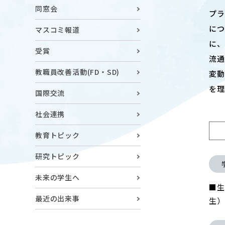
キャンパスマップ
ABOU
同窓会
プ
ニュース◎
学部概要
に
マスコミ報道
保護者の方へ
に
RESE
受賞
流通
研究
Facebook
教職員改善活動(FD・SD)
変
X
を理
国際交流
CENT
YouTube
社会連携
附属教育
教育トピック
教職員専用（学内）
EVEN
農学がつなぐミライ
イベント
研究トピック
未来の学生へ
■生
最近の出来事
生）