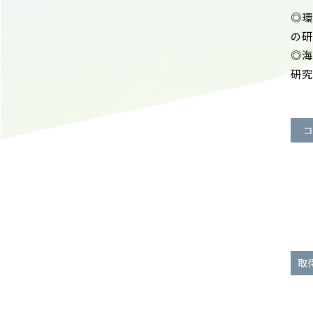
◎環
の研
◎海
研究
コ
取