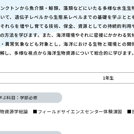
T
ACADEMICS
ランクトンから魚介類・鯨類、藻類などにいたる多様な水生生
教育（学部・大学院等）
ついて、遺伝子レベルから生態系レベルまでの基礎を学ぶとと
、それらを増やし育てる技術、保全、資源としての持続的利用
ARCH
SOCIAL
の方法を学びます。また、海洋環境やそれに密接にかかわる気
社会連携
動・異常気象なども対象とし，海洋における生物と環境との関
解し、多様な視点から海洋生物資源について総合的に学びます
ERS
PAMPHLET
研究施設
パンフレット
1年生
TS
BULLETIN
カレンダー
生物資源学研究科紀要
学ぶ科目：学部必修
物資源学総論 ■フィールドサイエンスセンター体験演習 ■技