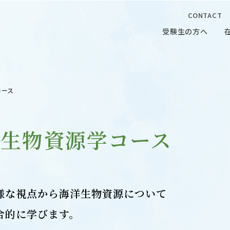
CONTACT
受験生の方へ
受験生の方へ
在学生の
コース
洋生物資源学コース
 CAMPUS
OUR OPEN LECTURE
様な視点から海洋生物資源について
キャンパス
学問探求セミナー
合的に学びます。