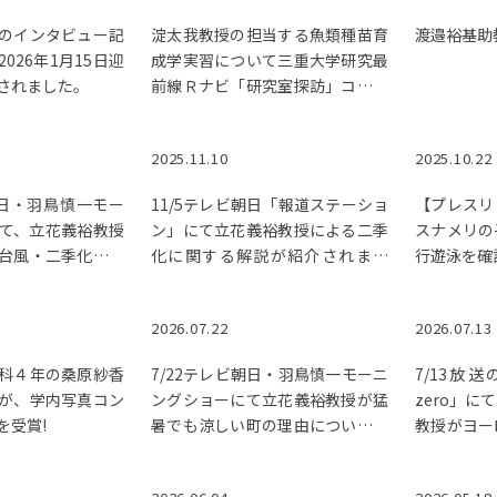
のインタビュー記
淀太我教授の担当する魚類種苗育
渡邉裕基助
026年1月15日迎
成学実習について三重大学研究最
されました。
前線Ｒナビ「研究室探訪」コーナ
ーに紹介されました。
2025.11.10
2025.10.22
朝日・羽鳥慎一モー
11/5テレビ朝日「報道ステーショ
【プレスリ
て、立花義裕教授
ン」にて立花義裕教授による二季
スナメリの
台風・二季化につ
化に関する解説が紹介されまし
行遊泳を確
介されました。
た。【動画視聴可】
2026.07.22
2026.07.13
科４年の桑原紗香
7/22テレビ朝日・羽鳥慎一モーニ
7/13放
が、学内写真コン
ングショーにて立花義裕教授が猛
zero」
を受賞!
暑でも涼しい町の理由について解
教授がヨー
説しました。
暑の関係に