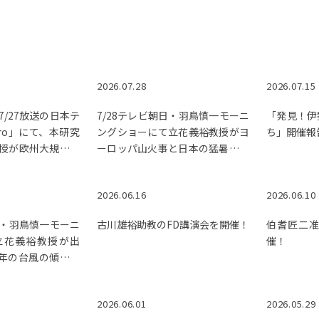
2026.07.28
2026.07.15
/27放送の日本テ
7/28テレビ朝日・羽鳥慎一モーニ
「発見！伊
ero」にて、本研究
ングショーにて立花義裕教授がヨ
ち」開催報
授が欧州大規模火
ーロッパ山火事と日本の猛暑の関
について解説しま
連について解説しました。
2026.06.16
2026.06.10
日・羽鳥慎一モーニ
古川雄裕助教のFD講演会を開催！
伯耆匠二准
立花義裕教授が出
催！
年の台風の傾向等
ました！
2026.06.01
2026.05.29