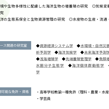
境や生物多様性に配慮した海洋生物の増養殖の研究 ◎気候変
究
洋の生態系保全と生物資源管理の研究 ◎水産物の生産・流通
ース関連の研究室
◆
資源経済システム学
◆
水環境・自然災
析予測学
◆
海洋気候学
◆
未来海洋予測
◆
浅海増殖学
◆
先端養殖管理学
◆
魚類
水圏分子生態学
◆
海洋個体群動態学
学
得可能な免許・資格
・高等学校教諭一種免許（理科・農業・水産
・学芸員