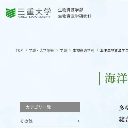
三重大学
生物資源学部
生物資源学研究科
三重大学
生物資源学部
TOP
学部・大学院等
学部
生物資源学科
海洋生物資源学
生物資源学研究科
〒514-8507
三重県津市栗真町屋町1577
海
TEL 059-232-1211（代表）
OPEN
サイトマップ
多
カテゴリ一覧
オープン
お問い合わせ
総
その他
交通案内