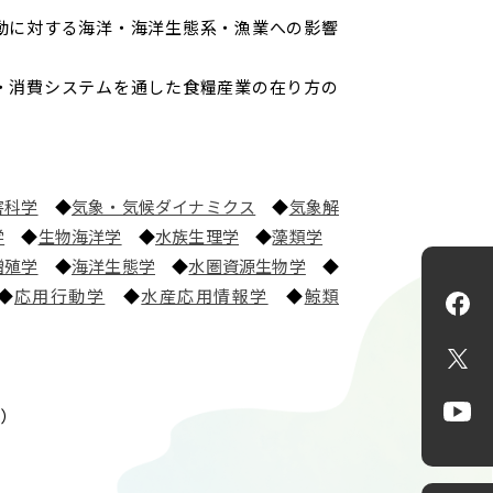
動に対する海洋・海洋生態系・漁業への影響
・消費システムを通した食糧産業の在り方の
害科学
◆
気象・気候ダイナミクス
◆
気象解
学
◆
生物海洋学
◆
水族生理学
◆
藻類学
増殖学
◆
海洋生態学
◆
水圏資源生物学
◆
◆
応用行動学
◆
水産応用情報学
◆
鯨類
Fa
X
）
Yo