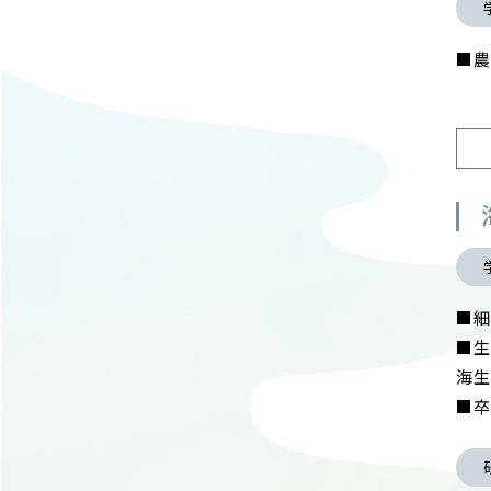
■農
■
■生
海
■卒