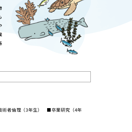
ADMISSION
物
入試情報
も
や
CAMPUS LIFE
候
大学生活
係
。
FACULTY
教員一覧
ANPIC
ANPIC安否情報システム
術者倫理（3年生） ■卒業研究（4年