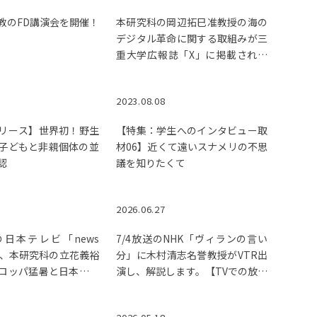
教のFD講演会を開催！
本研究科の岡辺拓巳准教授の海の
デジタル革命に関する取組みが三
重大学広報誌「X」に掲載されま
した。
2023.08.08
リース】世界初！野生
【特集：学生へのインタビュー取
子どもと非親個体の並
材06】近くて遠いスナメリの不思
認
議を知りたくて
2026.06.27
送の日本テレビ「news
7/4放送のNHK「ヴィランの言い
にて、本研究科の立花義裕
分」に木村清志名誉教授がVTR出
ロッパ猛暑と日本の猛
演し、解説します。【TVでの放映
ついて解説します。
終了】