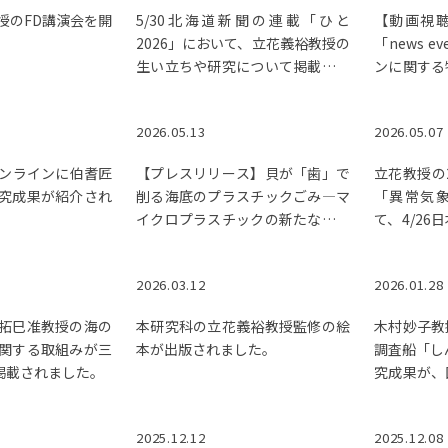
授のFD講演会を開
5/30北海道新聞の連載「ひと
【動画視聴
2026」において、立花義裕教授の
「news 
生い立ちや研究について掲載され
ンに関する
ました。
解説が紹介
2026.05.13
2026.05.07
オンラインに伯耆匠
【プレスリリース】貝が「歯」で
立花教授の
究成果が紹介され
削る海底のプラスチックごみ―マ
「異常気
イクロプラスチックの新たな発生
て、4/2
源―
ました。
2026.03.12
2026.01.28
拓巳准教授の海の
本研究科の立花義裕教授監修の絵
木村妙子教
関する取組みが三
本が出版されました。
調査船「し
掲載されました。
究成果が、
ました 。
2025.12.12
2025.12.08