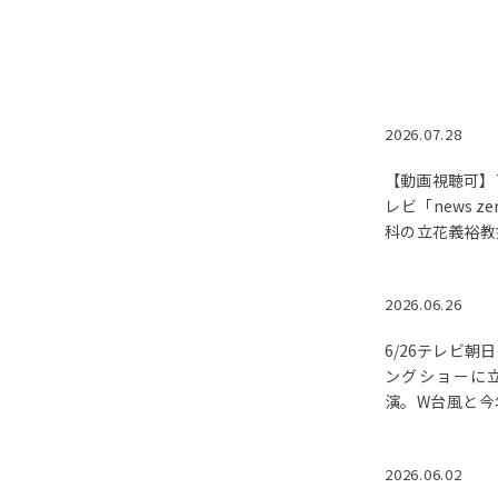
2026.07.28
【動画視聴可】7
レビ「news z
科の立花義裕教
災と日本の猛暑
した。
2026.06.26
6/26テレビ朝
ングショーに
演。W台風と今
について解説し
2026.06.02